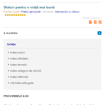
Sfaturi pentru o viață mai bună
Puchea Dorel
|
Predici personale
| Tematica:
Atenționări și sfaturi
5.618 vizualizări
4 rezultate
1
Schițe
Index autori
Index alfabetic
Index tematic
Index categorii de vârstă
Index referințe
Ultimele adăugate
PROVERBELE 6:20