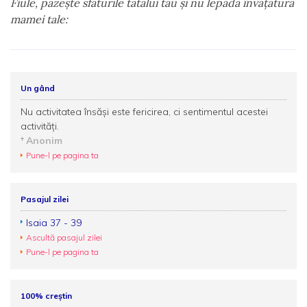
Fiule, păzeşte sfaturile tatălui tău şi nu lepăda învăţătura
mamei tale:
Un gând
Nu activitatea însăşi este fericirea, ci sentimentul acestei
activităţi.
Anonim
Pune-l pe pagina ta
Pasajul zilei
Isaia 37 - 39
Ascultă pasajul zilei
Pune-l pe pagina ta
100% creștin