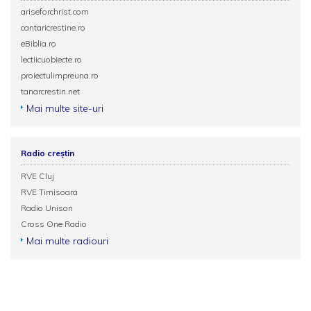
ariseforchrist.com
cantaricrestine.ro
eBiblia.ro
lectiicuobiecte.ro
proiectulimpreuna.ro
tanarcrestin.net
Mai multe site-uri
Radio creștin
RVE Cluj
RVE Timisoara
Radio Unison
Cross One Radio
Mai multe radiouri