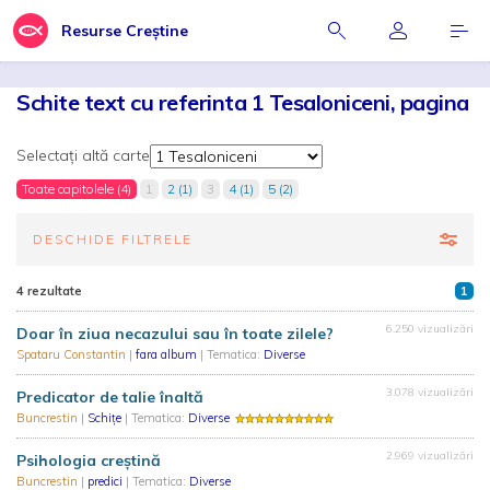
Resurse Creștine
Schite text cu referinta 1 Tesaloniceni, pagina
Selectați altă carte
Toate capitolele (4)
1
2 (1)
3
4 (1)
5 (2)
DESCHIDE FILTRELE
4 rezultate
1
6.250 vizualizări
Doar în ziua necazului sau în toate zilele?
Spataru Constantin
|
fara album
| Tematica:
Diverse
3.078 vizualizări
Predicator de talie înaltă
Buncrestin
|
Schiţe
| Tematica:
Diverse
2.969 vizualizări
Psihologia creştină
Buncrestin
|
predici
| Tematica:
Diverse