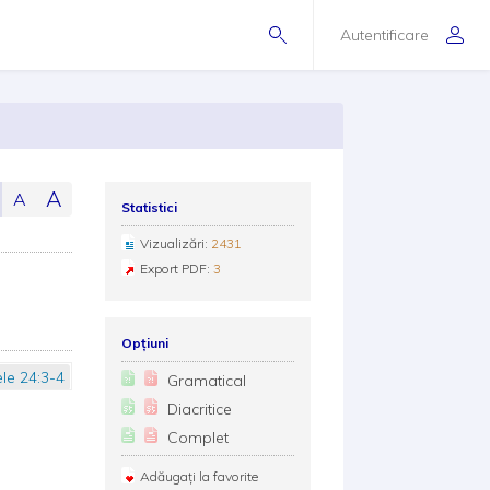
Autentificare
A
A
Statistici
Vizualizări:
2431
Export PDF:
3
Opțiuni
le 24:3-4
Gramatical
Diacritice
Complet
Adăugați la favorite