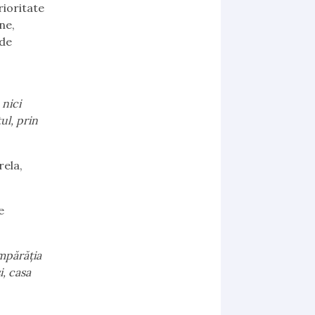
rioritate
ne,
 de
 nici
ul, prin
rela,
e
împărăţia
i, casa