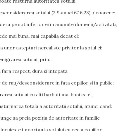
poate rasturna autoritatea sotului:
esconsiderarea sotului (
2 Samuel 6:16,23
), deoarece:
idera pe sot inferior ei in anumite domenii/activitati;
vede mai buna, mai capabila decat el;
a unor asteptari nerealiste privitor la sotul ei;
enigrarea sotului, prin:
e fara respect, dura si intepata
e de rau/desconsiderare in fata copiilor si in public;
area sotului cu alti barbati mai buni ca el;
asturnarea totala a autoritatii sotului, atunci cand:
junge sa preia pozitia de autoritate in familie
inlocuieste importanta sotului cu cea a copiilor