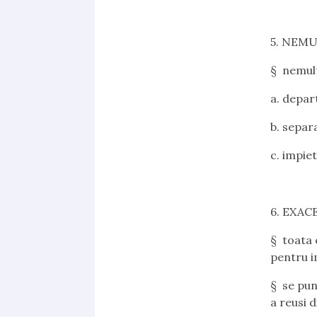
5. NEM
§ nemul
a.
depart
b.
separ
c.
impiet
6. EXA
§ toata 
pentru im
§ se pune
a reusi 