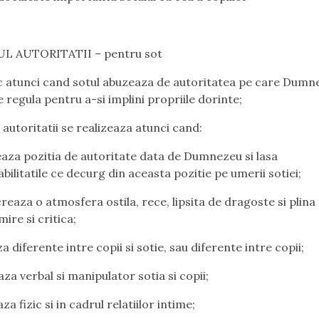
UL AUTORITATII – pentru sot
c atunci cand sotul abuzeaza de autoritatea pe care Dumn
e regula pentru a-si implini propriile dorinte;
 autoritatii se realizeaza atunci cand:
eaza pozitia de autoritate data de Dumnezeu si lasa
bilitatile ce decurg din aceasta pozitie pe umerii sotiei;
creaza o atmosfera ostila, rece, lipsita de dragoste si plina
ire si critica;
a diferente intre copii si sotie, sau diferente intre copii;
za verbal si manipulator sotia si copii;
za fizic si in cadrul relatiilor intime;