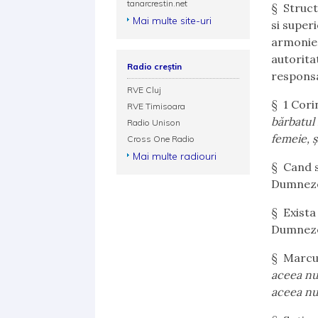
tanarcrestin.net
§ Struct
Mai multe site-uri
si superi
armonie 
autorita
Radio creștin
responsa
RVE Cluj
§
1 Cori
RVE Timisoara
bărbatul 
Radio Unison
femeie, 
Cross One Radio
Mai multe radiouri
§
Cand s
Dumnezeu
§ Exista
Dumnezeu
§
Marcu
aceea nu
aceea nu