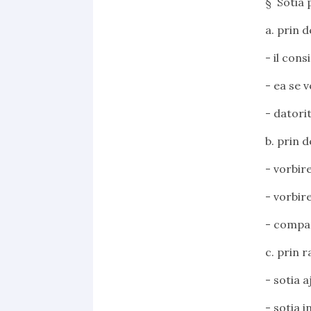
§
Sotia 
a.
prin d
- il cons
- ea se 
- datorit
b.
prin d
- vorbir
- vorbir
- compar
c.
prin r
- sotia a
- sotia 