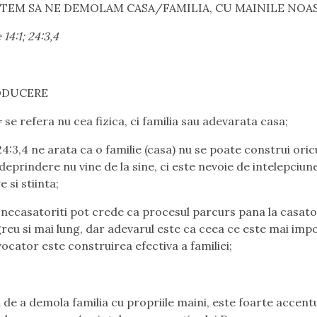
TEM SA NE DEMOLAM CASA/FAMILIA, CU MAINILE NOA
 14:1
; 24:3,4
RODUCERE
 se refera nu cea fizica, ci familia sau adevarata casa;
24:3,4 ne arata ca o familie (casa) nu se poate construi ori
deprindere nu vine de la sine,
ci este nevoie de intelepciune
 si stiinta;
i necasatoriti pot crede ca procesul parcurs pana la casato
greu si mai lung, dar adevarul este ca
ceea ce este mai impo
ocator este construirea efectiva a familiei;
l de a demola familia cu propriile maini,
este foarte accentu