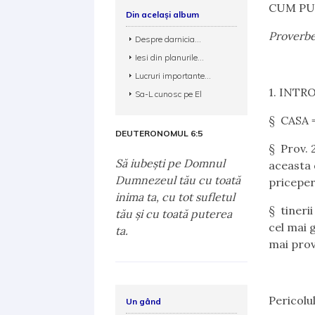
CUM PU
Din același album
Proverbe
Despre darnicia...
Iesi din planurile...
Lucruri importante...
1. INT
Sa-L cunosc pe El
§ CASA =
DEUTERONOMUL 6:5
§ Prov. 
Să iubeşti pe Domnul
aceasta 
Dumnezeul tău cu toată
pricepere
inima ta, cu tot sufletul
§ tineri
tău şi cu toată puterea
cel mai 
ta.
mai prov
Pericolu
Un gând