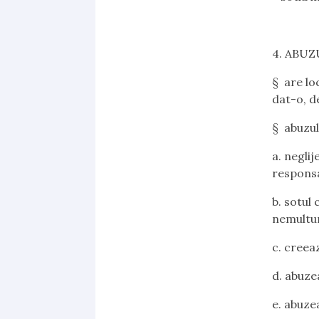
4. ABUZ
§ are lo
dat-o, d
§ abuzul
a.
neglij
responsa
b.
sotul 
nemultum
c.
creeaz
d.
abuzea
e.
abuzea