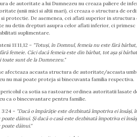
ura de autoritate a lui Dumnezeu nu creaza paliere de infe
oritate (unii mici si altii mari), ci creaza
o structura de ordi
si protectie.
De asemenea, cei aflati superior in structura
te nu detin drepturi asupra celor aflati inferior, ci primesc
bilitati suplimentare.
nteni 11:11,12
–
"Totuşi, în Domnul, femeia nu este fără bărbat,
fără femeie. Căci dacă femeia este din bărbat, tot aşa şi bărbat
şi toate sunt de la Dumnezeu."
e afecteaza aceasta structura de autoritate/aceasta umb
 nu mai poate proteja si binecuvanta familia respectiva.
 pericolul ca sotia sa rastoarne ordinea autoritatii lasate d
 ca o binecuvantare pentru familie.
 3:24
–
"Dacă o împărăţie este dezbinată împotriva ei însăşi, 
 poate dăinui.
Şi dacă o casă este dezbinată împotriva ei însăş
 poate dăinui."