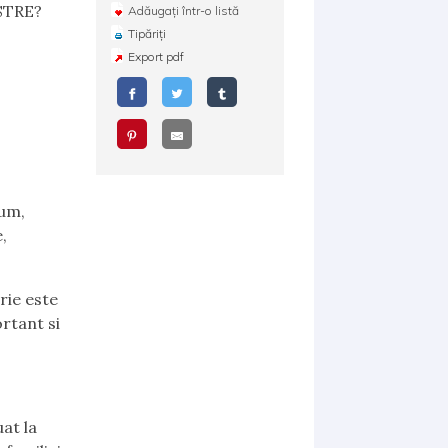
STRE?
Adăugați într-o listă
Tipăriți
Export pdf
cum,
,
rie este
rtant si
at la