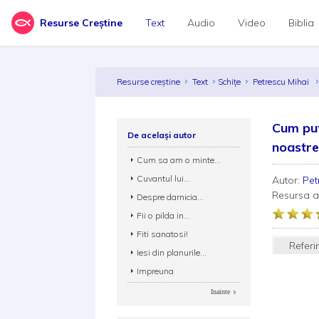
Resurse Creștine
Text
Audio
Video
Biblia
Resurse creștine
Text
Schițe
Petrescu Mihai
Cum put
De același autor
noastr
Cum sa am o minte...
Cuvantul lui...
Autor:
Pet
Resursa 
Despre darnicia...
Fii o pilda in...
Fiti sanatosi!
Referi
Iesi din planurile...
Impreuna
Inainte