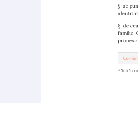
§ se pun
identitat
§ de ceal
familie.
primesc 
Coment
Până în a