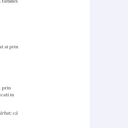
familiei.
t si prin
, prin
cati in
ărbat; că