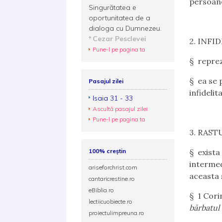
persoane
Singurătatea e
oportunitatea de a
dialoga cu Dumnezeu.
Cezar Pesclevei
2. INFI
Pune-l pe pagina ta
§ reprez
§ ea se p
Pasajul zilei
infidelit
Isaia 31 - 33
Ascultă pasajul zilei
Pune-l pe pagina ta
3. RAST
100% creștin
§ exist
intermed
ariseforchrist.com
aceasta 
cantaricrestine.ro
eBiblia.ro
§
1 Cori
lectiicuobiecte.ro
bărbatul 
proiectulimpreuna.ro