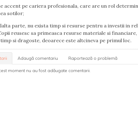
e accent pe cariera profesionala, care are un rol determin
ea sotilor;
alta parte, nu exista timp si resurse pentru a investii in rela
 Copii reusesc sa primeasca resurse materiale si financiare,
timp si dragoste, deoarece este altcineva pe primul loc.
arii
Adaugă comentariu
Raportează o problemă
cest moment nu au fost adăugate comentarii.