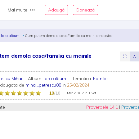
Mai multe
Adaugă
Donează
fara album
Cum putem demola casa/familia cu mainile noastre
em demola casa/familia cu mainile
⛶
A
e
rescu Mihai
| Album:
fara album
| Tematica:
Familie
adaugata de
mihai_petrescu88
in
25/02/2024
10
/10
Media
10
din
1 vot
nțe
Proverbele 14:1
|
Proverbe