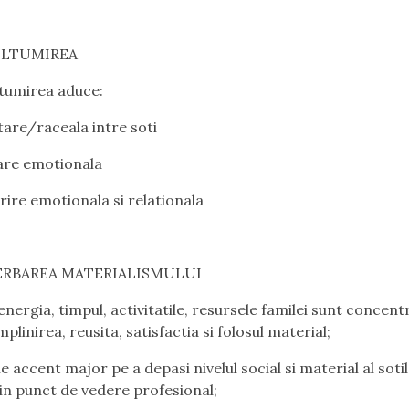
ULTUMIREA
tumirea aduce:
are/raceala intre soti
are emotionala
rire emotionala si relationala
CERBAREA MATERIALISMULUI
energia, timpul, activitatile, resursele familei sunt concent
plinirea, reusita, satisfactia si folosul material;
 accent major pe a depasi nivelul social si material al sotil
din punct de vedere profesional;