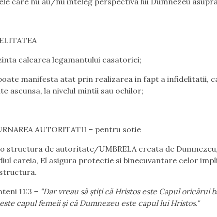
le care nu au/nu inteleg perspectiva lui Dumnezeu asupra 
DELITATEA
inta calcarea legamantului casatoriei;
oate manifesta atat prin realizarea in fapt a infidelitatii, ca
ate ascunsa, la nivelul mintii sau ochilor;
URNAREA AUTORITATII – pentru sotie
a
o structura de autoritate/UMBRELA creata de Dumnezeu
iul careia,
El asigura protectie si binecuvantare
celor impli
structura.
nteni 11:3
–
"Dar vreau să ştiţi că Hristos este Capul oricărui b
este capul femeii şi că Dumnezeu este capul lui Hristos."