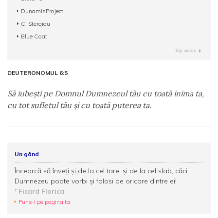
DunamisProject
C. Stergiou
Blue Coat
Toţi autorii
DEUTERONOMUL 6:5
Să iubeşti pe Domnul Dumnezeul tău cu toată inima ta,
cu tot sufletul tău şi cu toată puterea ta.
Un gând
Încearcă să înveţi şi de la cel tare, şi de la cel slab, căci
Dumnezeu poate vorbi şi folosi pe oricare dintre ei!
Ficard Florica
Pune-l pe pagina ta