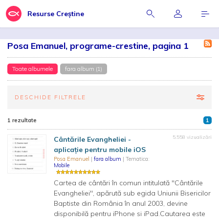
Resurse Creștine
Posa Emanuel, programe-crestine, pagina 1
Toate albumele
fara album (1)
DESCHIDE FILTRELE
1 rezultate
1
5.558 vizualizări
Cântările Evangheliei -
aplicație pentru mobile iOS
Posa Emanuel
|
fara album
| Tematica:
Mobile
Cartea de cântări în comun intitulată "Cântările
Evangheliei", apărută sub egida Uniunii Bisericilor
Baptiste din România în anul 2003, devine
disponibilă pentru iPhone si iPad.Cautarea este