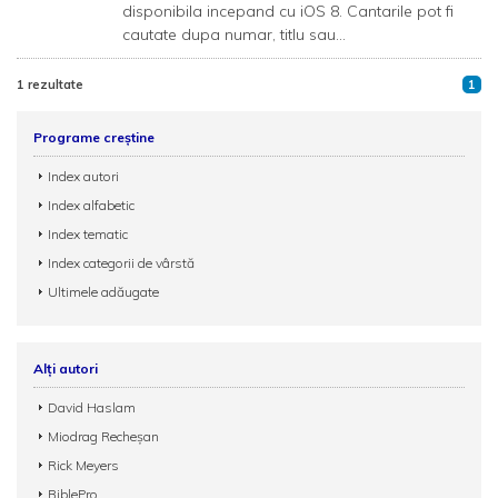
disponibila incepand cu iOS 8. Cantarile pot fi
cautate dupa numar, titlu sau...
1 rezultate
1
Programe creștine
Index autori
Index alfabetic
Index tematic
Index categorii de vârstă
Ultimele adăugate
Alți autori
David Haslam
Miodrag Recheşan
Rick Meyers
BiblePro