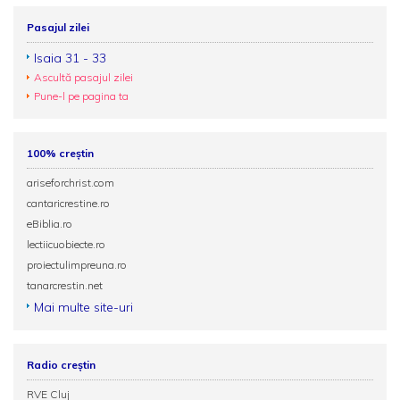
Pasajul zilei
Isaia 31 - 33
Ascultă pasajul zilei
Pune-l pe pagina ta
100% creștin
ariseforchrist.com
cantaricrestine.ro
eBiblia.ro
lectiicuobiecte.ro
proiectulimpreuna.ro
tanarcrestin.net
Mai multe site-uri
Radio creștin
RVE Cluj