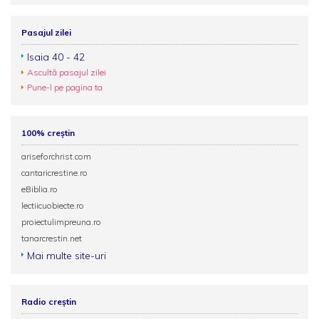
Pasajul zilei
Isaia 40 - 42
Ascultă pasajul zilei
Pune-l pe pagina ta
100% creștin
ariseforchrist.com
cantaricrestine.ro
eBiblia.ro
lectiicuobiecte.ro
proiectulimpreuna.ro
tanarcrestin.net
Mai multe site-uri
Radio creștin