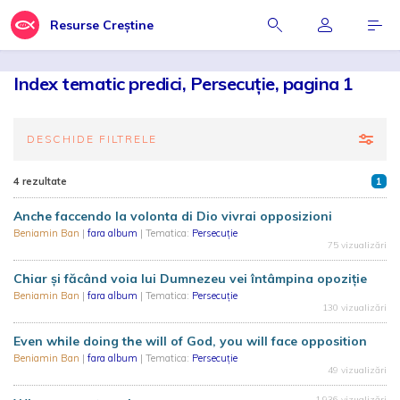
Resurse Creștine
Index tematic predici, Persecuție, pagina 1
DESCHIDE FILTRELE
4 rezultate
1
Anche faccendo la volonta di Dio vivrai opposizioni
Beniamin Ban
|
fara album
| Tematica:
Persecuție
75 vizualizări
Chiar și făcând voia lui Dumnezeu vei întâmpina opoziție
Beniamin Ban
|
fara album
| Tematica:
Persecuție
130 vizualizări
Even while doing the will of God, you will face opposition
Beniamin Ban
|
fara album
| Tematica:
Persecuție
49 vizualizări
1.936 vizualizări