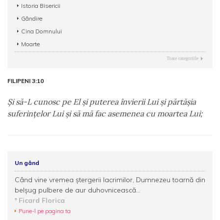
Istoria Bisericii
Gândire
Cina Domnului
Moarte
Toate categoriile
FILIPENI 3:10
Şi să-L cunosc pe El şi puterea învierii Lui şi părtăşia
suferinţelor Lui şi să mă fac asemenea cu moartea Lui;
Un gând
Când vine vremea ştergerii lacrimilor, Dumnezeu toarnă din
belşug pulbere de aur duhovnicească...
Ficard Florica
Pune-l pe pagina ta