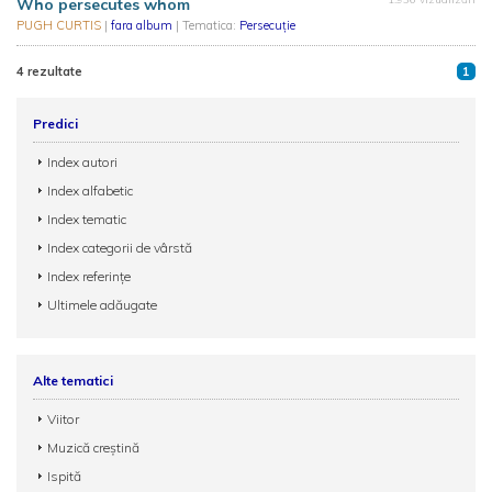
Who persecutes whom
PUGH CURTIS
|
fara album
| Tematica:
Persecuție
4 rezultate
1
Predici
Index autori
Index alfabetic
Index tematic
Index categorii de vârstă
Index referințe
Ultimele adăugate
Alte tematici
Viitor
Muzică creștină
Ispită