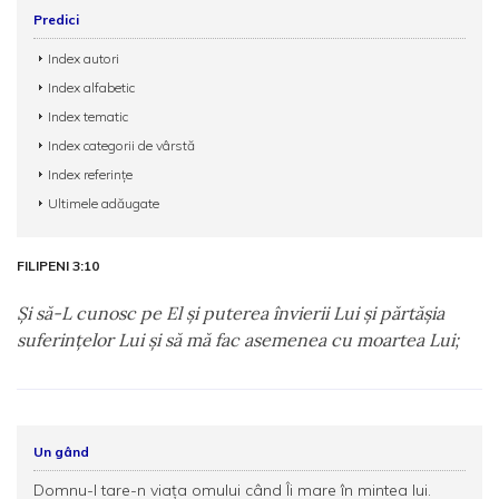
Predici
Index autori
Index alfabetic
Index tematic
Index categorii de vârstă
Index referințe
Ultimele adăugate
FILIPENI 3:10
Şi să-L cunosc pe El şi puterea învierii Lui şi părtăşia
suferinţelor Lui şi să mă fac asemenea cu moartea Lui;
Un gând
Domnu-I tare-n viața omului când Îi mare în mintea lui.