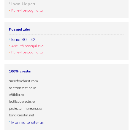
Ioan Hapca
Pune-l pe pagina ta
Pasajul zilei
Isaia 40 - 42
Ascultă pasajul zilei
Pune-l pe pagina ta
100% creștin
ariseforchrist.com
cantaricrestine.ro
eBiblia.ro
lectiicuobiecte.ro
proiectulimpreuna.ro
tanarcrestin.net
Mai multe site-uri