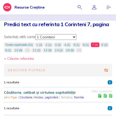
Resurse Creștine
Predici text cu referinta 1 Corinteni 7, pagina
Selectați altă carte
Toate capitolele (32)
1 (2)
2 (1)
3 (2)
4 (1)
5 (1)
6 (1)
7 (1)
8 (2)
9 (1)
10 (6)
11
12 (2)
13 (5)
14 (2)
15 (5)
16
+ Citeste referinta
DESCHIDE FILTRELE
1 rezultate
1
2.802 vizualizări
Căsătorie, celibat și virtutea ospitalității
John Piper
|
Căsătorie, Hristos, Legământ
| Tematica:
Familie
1 rezultate
1