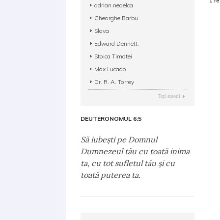
1 re
adrian nedelca
Gheorghe Barbu
Slava
Edward Dennett.
Stoica Timotei
Max Lucado
Dr. R. A. Torrey
Toţi autorii
DEUTERONOMUL 6:5
Să iubeşti pe Domnul
Dumnezeul tău cu toată inima
ta, cu tot sufletul tău şi cu
toată puterea ta.