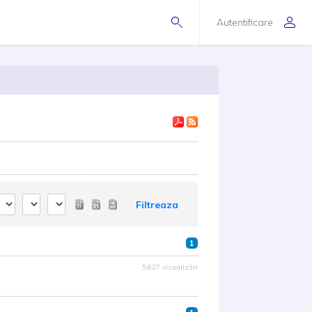
Autentificare
Filtreaza
1
5.627 vizualizări