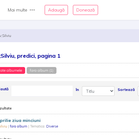
Mai multe
Adaugă
Donează
v;Silviu
;Silviu, predici, pagina 1
ate albumele
fara album (1)
aută
în
Sortează
zultate
prilie ziua minciuni
ilviu
|
fara album
| Tematica:
Diverse