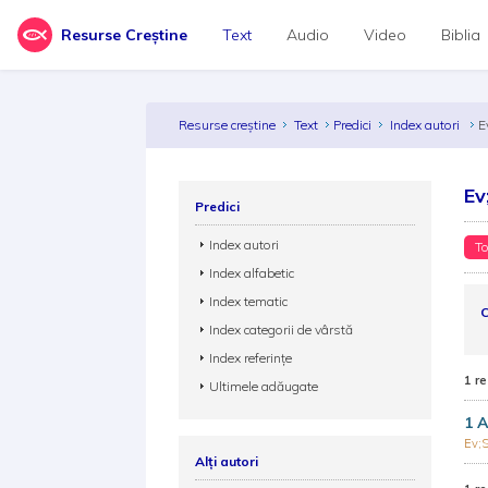
Resurse Creștine
Text
Audio
Video
Biblia
Resurse creștine
Text
Predici
Index autori
E
Ev
Predici
Index autori
To
Index alfabetic
Index tematic
C
Index categorii de vârstă
Index referințe
1 re
Ultimele adăugate
1 A
Ev;S
Alți autori