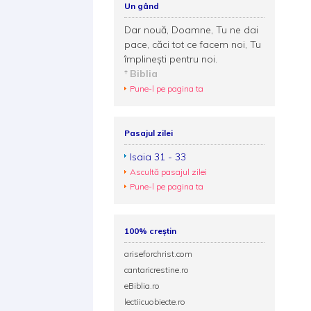
Un gând
Dar nouă, Doamne, Tu ne dai
pace, căci tot ce facem noi, Tu
împlineşti pentru noi.
Biblia
Pune-l pe pagina ta
Pasajul zilei
Isaia 31 - 33
Ascultă pasajul zilei
Pune-l pe pagina ta
100% creștin
ariseforchrist.com
cantaricrestine.ro
eBiblia.ro
lectiicuobiecte.ro