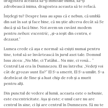
dragostea aceasta să-ți înmoaie inima, să-ți
zdrobească inima, dragostea aceasta să te refacă.
Înțelegi tu? Despre Isus au spus că e nebun, că umblă
din sat în sat și face bine, că nu știe altceva decât să Se
ducă și să facă bine. Noi avem un cuvânt modem
pentru
nebun: excentric,
„și-a ieșit din centru, e
dezaxat.”
Lumea crede că așa e normal: să exiști numai pentru
tine, totul să se învârtească în jurul axei tale. Domnul
Isus zicea: „Nu Mie, ci Tatălui... Nu mie, ci vouă... ”
Centrul Lui era în Dumnezeu. El nu întreba: „Vedeți voi
cât de grozav sunt Eu?” El S-a smerit, El S-a umilit. S-a
dezbrăcat de Sine și a luat chip de rob și a murit
pentru alți.
Din punctul de vedere al lumii, aceasta este o nebunie,
este excentricitate. Așa și este; e unul care nu are
centrul în sine, ci își are centrul în Dumnezeu. Să nu te