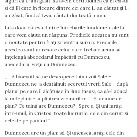
siguri că L-am găsit, să avem certitudinea că El există
și că El este în fiecare dintre cei care L-au căutat și L-
au găsit, fiindcă L-au căutat din toată inima.
Iată doar câteva dintre întrebările fundamentale la
care vom căuta un răspuns. Predicile acestea nu sunt
o noutate pentru frați și pentru surori. Predicile
acestea sunt adresate celor care trebuie acum să
înțeleagă abecedarul împăcării cu Dumnezeu,
abecedarul vieții cu Dumnezeu.
„... A binevoit să ne descopere taina voii Sale –
Dumnezeu ne-a destăinuit secretul vrerii Sale – după
planul pe care îl alcătuise în Sine Însuși, ca să-l aducă
la îndeplinire la plinirea vremurilor... ” Și anume ce
plan? Ce taină are Dumnezeu? „Spre a-Și uni iarăși
într-unul, în Cristos, toate lucrurile: cele din ceruri și
cele de pe pământ.”
Dumnezeu are un plan: să-Și unească iarăși cele din