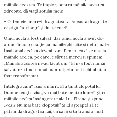
mâinile acestea. Te implor, pentru mâinile acestea
zdrobite, dă viață soțului meu!
– O, femeie, mare-i dragostea ta! Această dragoste
câștigă. Ia-ți soțul și du-te cu el!
Omul acela a fost salvat, dar omul acela a avut de-
atunci încolo o soție cu mâinile chircite și deformate.
Însă omul acela a devenit om. Pentru că el se uita la
mâinile acelea, pe care le săruta mereu și spunea:
„Mâinile acestea m-au făcut om!” El n-a fost numai
salvat, n-a fost numai mântuit; el a fost schimbat, a
fost transformat.
Înțelegi acum? Isus a murit. El a ținut clopotul lui
Dumnezeu și a zis: „Nu mai bate pentru lume!” Și, cu
mâinile acelea însângerate ale Lui, El vine și spune:
„Vezi? Nu mai bate clopotul!” Și El așteaptă să te
pătrundă dragostea Lui, ca să fii și tu transformat,