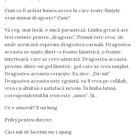
Cum va fi arătat lumea aceea în care toate ființele
erau numai dragoste? Cum?
Vă rog, mai întâi, o mică paranteză. Limba greacă are
trei cuvinte pentru „dragoste”. Primul este eros, de
unde avem noi expresia dragostea carnală. Dragostea
aceasta se naște dintr-o foame lăuntrică, o foame
interioară, care se cere săturată. Dragostea aceasta
provine dintr-un gol lăuntric, gol care se vrea umplut.
Dragostea aceasta cerșește. Ea zice: „Dă-mi!”
Dragostea aceasta este egoistă; ea îl vrea pe celălalt,
vrea ca altul să-i satisfacă nevoia. În limba latină,
corespondentul lui
eros
este „amor”. Și...
Ce e amorul? E un lung
Prilej pentru durere;
Căci mii de lacrimi nu-i ajung