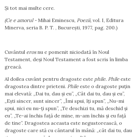
Și tot mai multe cere.
(Ce e amorul -
Mihai Eminescu,
Poezii,
vol. I, Editura
Minerva, seria B. P. T. , București, 1977, pag. 200.)
Cuvântul
eros
nu e pomenit niciodată în Noul
Testament, deși Noul Testament a fost scris în limba
greacă.
Al doilea cuvânt pentru dragoste este
phile. Phile
este
dragostea dintre prieteni.
Phile
este o dragoste puțin
mai elevată: „Dai tu, dau și eu”, „Cât dai tu, dau și eu”,
„Ești sincer, sunt sincer”, „Îmi spui, îți spun”, „Nu-mi
spui, nici eu nu-ți spun”, „Te deschizi tu, mă deschid și
eu”, „Te-ai închis față de mine, m-am închis și eu față
de tine”. Dragostea aceasta este negustorească, o
dragoste care stă cu cântarul în mână: „cât dai tu, dau