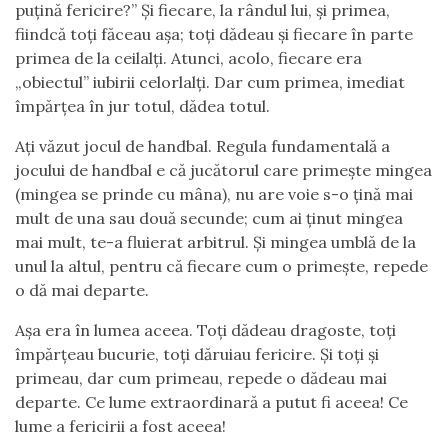
puțină fericire?” Și fiecare, la rândul lui, și primea,
fiindcă toți făceau așa; toți dădeau și fiecare în parte
primea de la ceilalți. Atunci, acolo, fiecare era
„obiectul” iubirii celorlalți. Dar cum primea, imediat
împărțea în jur totul, dădea totul.
Ați văzut jocul de handbal. Regula fundamentală a
jocului de handbal e că jucătorul care primește mingea
(mingea se prinde cu mâna), nu are voie s-o țină mai
mult de una sau două secunde; cum ai ținut mingea
mai mult, te-a fluierat arbitrul. Și mingea umblă de la
unul la altul, pentru că fiecare cum o primește, repede
o dă mai departe.
Așa era în lumea aceea. Toți dădeau dragoste, toți
împărțeau bucurie, toți dăruiau fericire. Și toți și
primeau, dar cum primeau, repede o dădeau mai
departe. Ce lume extraordinară a putut fi aceea! Ce
lume a fericirii a fost aceea!