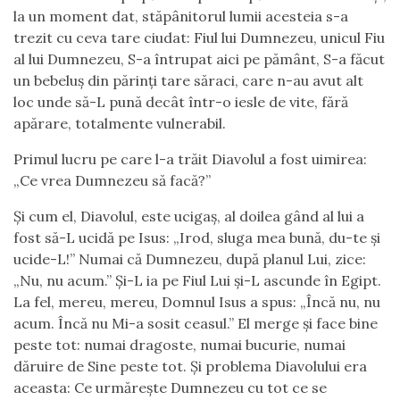
la un moment dat, stăpânitorul lumii acesteia s-a
trezit cu ceva tare ciudat: Fiul lui Dumnezeu, unicul Fiu
al lui Dumnezeu, S-a întrupat aici pe pământ, S-a făcut
un bebeluș din părinți tare săraci, care n-au avut alt
loc unde să-L pună decât într-o iesle de vite, fără
apărare, totalmente vulnerabil.
Primul lucru pe care l-a trăit Diavolul a fost uimirea:
„Ce vrea Dumnezeu să facă?”
Și cum el, Diavolul, este ucigaș, al doilea gând al lui a
fost să-L ucidă pe Isus: „Irod, sluga mea bună, du-te și
ucide-L!” Numai că Dumnezeu, după planul Lui, zice:
„Nu, nu acum.” Și-L ia pe Fiul Lui și-L ascunde în Egipt.
La fel, mereu, mereu, Domnul Isus a spus: „Încă nu, nu
acum. Încă nu Mi-a sosit ceasul.” El merge și face bine
peste tot: numai dragoste, numai bucurie, numai
dăruire de Sine peste tot. Și problema Diavolului era
aceasta: Ce urmărește Dumnezeu cu tot ce se