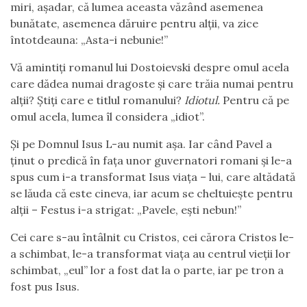
miri, așadar, că lumea aceasta văzând asemenea
bunătate, asemenea dăruire pentru alții, va zice
întotdeauna: „Asta-i nebunie!”
Vă amintiți romanul lui Dostoievski despre omul acela
care dădea numai dragoste și care trăia numai pentru
alții? Știți care e titlul romanului?
Idiotul.
Pentru că pe
omul acela, lumea îl considera „idiot”.
Și pe Domnul Isus L-au numit așa. Iar când Pavel a
ținut o predică în fața unor guvernatori romani și le-a
spus cum i-a transformat Isus viața – lui, care altădată
se lăuda că este cineva, iar acum se cheltuiește pentru
alții – Festus i-a strigat: „Pavele, ești nebun!”
Cei care s-au întâlnit cu Cristos, cei cărora Cristos le-
a schimbat, le-a transformat viața au centrul vieții lor
schimbat, „eul” lor a fost dat la o parte, iar pe tron a
fost pus Isus.