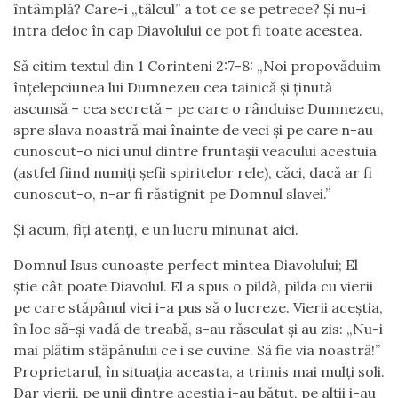
întâmplă? Care-i „tâlcul” a tot ce se petrece? Și nu-i
intra deloc în cap Diavolului ce pot fi toate acestea.
Să citim textul din 1 Corinteni 2:7-8: „Noi propovăduim
înțelepciunea lui Dumnezeu cea tainică și ținută
ascunsă – cea secretă – pe care o rânduise Dumnezeu,
spre slava noastră mai înainte de veci și pe care n-au
cunoscut-o nici unul dintre fruntașii veacului acestuia
(astfel fiind numiți șefii spiritelor rele), căci, dacă ar fi
cunoscut-o, n-ar fi răstignit pe Domnul slavei.”
Și acum, fiți atenți, e un lucru minunat aici.
Domnul Isus cunoaște perfect mintea Diavolului; El
știe cât poate Diavolul. El a spus o pildă, pilda cu vierii
pe care stăpânul viei i-a pus să o lucreze. Vierii aceștia,
în loc să-și vadă de treabă, s-au răsculat și au zis: „Nu-i
mai plătim stăpânului ce i se cuvine. Să fie via noastră!”
Proprietarul, în situația aceasta, a trimis mai mulți soli.
Dar vierii, pe unii dintre aceștia i-au bătut, pe alții i-au