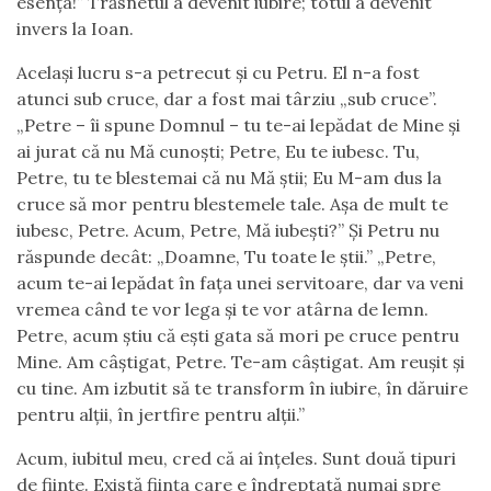
esența!” Trăsnetul a devenit iubire; totul a devenit
invers la Ioan.
Același lucru s-a petrecut și cu Petru. El n-a fost
atunci sub cruce, dar a fost mai târziu „sub cruce”.
„Petre – îi spune Domnul – tu te-ai lepădat de Mine și
ai jurat că nu Mă cunoști; Petre, Eu te iubesc. Tu,
Petre, tu te blestemai că nu Mă știi; Eu M-am dus la
cruce să mor pentru blestemele tale. Așa de mult te
iubesc, Petre. Acum, Petre, Mă iubești?” Și Petru nu
răspunde decât: „Doamne, Tu toate le știi.” „Petre,
acum te-ai lepădat în fața unei servitoare, dar va veni
vremea când te vor lega și te vor atârna de lemn.
Petre, acum știu că ești gata să mori pe cruce pentru
Mine. Am câștigat, Petre. Te-am câștigat. Am reușit și
cu tine. Am izbutit să te transform în iubire, în dăruire
pentru alții, în jertfire pentru alții.”
Acum, iubitul meu, cred că ai înțeles. Sunt două tipuri
de ființe. Există ființa care e îndreptată numai spre