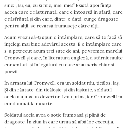
sine: „Eu, eu, eu și mie, mie, mie!” Există apoi ființa
aceea care e răsturnată, care e întoarsă în afară, care
e răsfrântă și din care, dintr-o dată, curge dragoste
pentru alții, se revarsă frumusețe către alții.
Acum vreau să-ți spun o întâmplare, care să te facă să
înțelegi mai bine adevărul acesta. E o întâmplare care
s-a petrecut acum trei sute de ani, pe vremea marelui
Cromwell și care, în literatura engleză, a stârnit multe
comentarii și în legătură cu care s-au scris chiar și
poezii.
În armata lui Cromwell, era un soldat rău, ticălos, laș.
Și din răutate, din ticăloșie, și din lașitate, soldatul
acela a ajuns un dezertor. L-au prins, iar Cromwell l-a
condamnat la moarte.
Soldatul acela avea o soție frumoasă și plină de
dragoste. În ziua în care urma să aibă loc execuția,