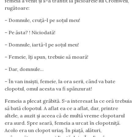
femeia a venit și s-a trântit la picioarele lui Cromwell,
rugătoare:
– Domnule, cruță-l pe soțul meu!
– Pe ăsta? ! Niciodată!
– Domnule, iartă-l pe soțul meu!
– Femeie, îți spun, trebuie să moară!
– Dar, domnule...
– În van insiști, femeie, la ora serii, când va bate
clopotul, omul acesta va fi spânzurat!
Femeia a plecat grăbită. S-a interesat la ce oră trebuia
să bată clopotul. A aflat ea ce a aflat, dar, printre
altele, a auzit și aceea că de multă vreme clopotarul
era surd. Spre seară, femeia a urcat în clopotniță.
Acolo era un clopot uriaș. În piață, alături,