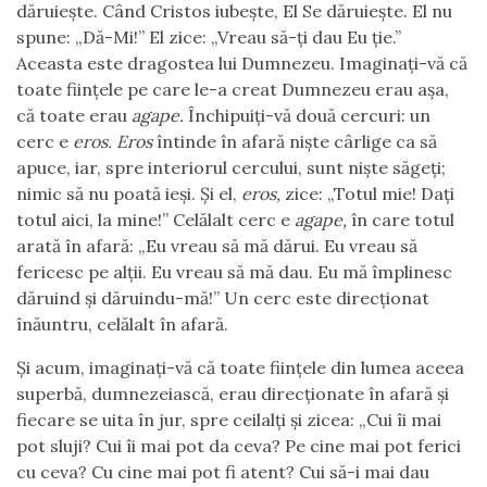
dăruiește. Când Cristos iubește, El Se dăruiește. El nu
spune: „Dă-Mi!” El zice: „Vreau să-ți dau Eu ție.”
Aceasta este dragostea lui Dumnezeu. Imaginați-vă că
toate ființele pe care le-a creat Dumnezeu erau așa,
că toate erau
agape.
Închipuiți-vă două cercuri: un
cerc e
eros. Eros
întinde în afară niște cârlige ca să
apuce, iar, spre interiorul cercului, sunt niște săgeți;
nimic să nu poată ieși. Și el,
eros,
zice: „Totul mie! Dați
totul aici, la mine!” Celălalt cerc e
agape,
în care totul
arată în afară: „Eu vreau să mă dărui. Eu vreau să
fericesc pe alții. Eu vreau să mă dau. Eu mă împlinesc
dăruind și dăruindu-mă!” Un cerc este direcționat
înăuntru, celălalt în afară.
Și acum, imaginați-vă că toate ființele din lumea aceea
superbă, dumnezeiască, erau direcționate în afară și
fiecare se uita în jur, spre ceilalți și zicea: „Cui îi mai
pot sluji? Cui îi mai pot da ceva? Pe cine mai pot ferici
cu ceva? Cu cine mai pot fi atent? Cui să-i mai dau