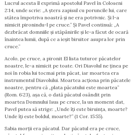
Lucrul acesta îl exprimă apostolul Pavel în Coloseni
2:14, unde scrie: „A șters zapisul cu poruncile lui, care
stătea împotriva noastră și ne era potrivnic. Și l-a
nimicit pironindu-l pe cruce.” Și Pavel continuă: „A
dezbrăcat domniile și stăpânirile și le-a făcut de ocară
înaintea lumii, după ce a ieșit biruitor asupra lor prin
cruce.”
Acolo, pe cruce, a pironit El lista tuturor păcatelor
noastre, le-a nimicit pe toate. Ori Diavolul ne ținea pe
noi în robia lui tocmai prin păcat, iar moartea era
instrumentul Diavolului. Moartea acționa prin păcatele
noastre, pentru că „plata păcatului este moartea”
(Rom. 6:23), așa că, o dată păcatul osândit prin
moartea Domnului Isus pe cruce, la un moment dat,
Pavel putea să strige: „Unde îți este biruința, moarte?
Unde îți este boldul, moarte?” (1 Cor. 15:55).
Sabia morții era păcatul. Dar păcatul era pe cruce,