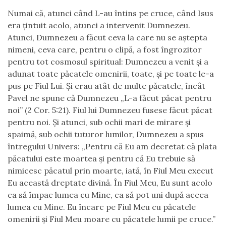
Numai că, atunci când L-au întins pe cruce, când Isus
era țintuit acolo, atunci a intervenit Dumnezeu.
Atunci, Dumnezeu a făcut ceva la care nu se aștepta
nimeni, ceva care, pentru o clipă, a fost îngrozitor
pentru tot cosmosul spiritual: Dumnezeu a venit și a
adunat toate păcatele omenirii, toate, și pe toate le-a
pus pe Fiul Lui. Și erau atât de multe păcatele, încât
Pavel ne spune că Dumnezeu „L-a făcut păcat pentru
noi” (2 Cor. 5:21). Fiul lui Dumnezeu fusese făcut păcat
pentru noi. Și atunci, sub ochii mari de mirare și
spaimă, sub ochii tuturor lumilor, Dumnezeu a spus
întregului Univers: „Pentru că Eu am decretat că plata
păcatului este moartea și pentru că Eu trebuie să
nimicesc păcatul prin moarte, iată, în Fiul Meu execut
Eu această dreptate divină. În Fiul Meu, Eu sunt acolo
ca să împac lumea cu Mine, ca să pot uni după aceea
lumea cu Mine. Eu încarc pe Fiul Meu cu păcatele
omenirii și Fiul Meu moare cu păcatele lumii pe cruce.”