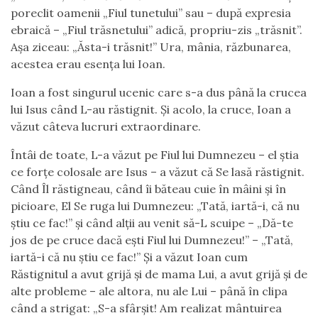
poreclit oamenii „Fiul tunetului” sau – după expresia
ebraică – „Fiul trăsnetului” adică, propriu-zis „trăsnit”.
Așa ziceau: „Ăsta-i trăsnit!” Ura, mânia, răzbunarea,
acestea erau esența lui Ioan.
Ioan a fost singurul ucenic care s-a dus până la crucea
lui Isus când L-au răstignit. Și acolo, la cruce, Ioan a
văzut câteva lucruri extraordinare.
Întâi de toate, L-a văzut pe Fiul lui Dumnezeu – el știa
ce forțe colosale are Isus – a văzut că Se lasă răstignit.
Când Îl răstigneau, când îi băteau cuie în mâini și în
picioare, El Se ruga lui Dumnezeu: „Tată, iartă-i, că nu
știu ce fac!” și când alții au venit să-L scuipe – „Dă-te
jos de pe cruce dacă ești Fiul lui Dumnezeu!” – „Tată,
iartă-i că nu știu ce fac!” Și a văzut Ioan cum
Răstignitul a avut grijă și de mama Lui, a avut grijă și de
alte probleme – ale altora, nu ale Lui – până în clipa
când a strigat: „S-a sfârșit! Am realizat mântuirea