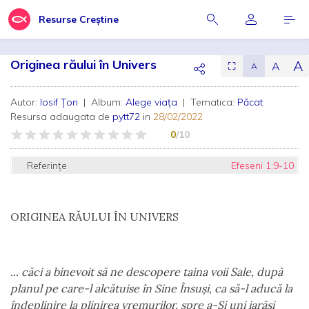
Resurse Creștine
Originea răului în Univers
A
A
⛶
A
Autor:
Iosif Țon
| Album:
Alege viața
| Tematica:
Păcat
Resursa adaugata de
pytt72
in
28/02/2022
0
/10
Referințe
Efeseni 1:9-10
ORIGINEA RĂULUI ÎN UNIVERS
... căci a binevoit să ne descopere taina voii Sale, după
planul pe care-l alcătuise în Sine Însuși, ca să-l aducă la
îndeplinire la plinirea vremurilor, spre a-Și uni iarăși