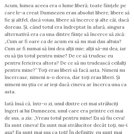
Acum, lumea aceea era o lume liberă; toate ființele pe
care le-a creat Dumnezeu erau absolut libere, libere să
fie și altfel, dacă voiau, libere să încerce și alte căi, dacă
doreau. Și, când totul era îndreptat în afară, singura
alternativă era ca una dintre ființe să încerce să zică:
„Cum ar fi oare ca de acum eu să nu mai dau altuia?
Cum ar fi numai să îmi dea alții mie; alții să-mi dea, iar
eu să țin totul pentru mine? De ce să trudesc eu
pentru fericirea altora? De ce să nu trudească ceilalți
pentru mine?” Toți erau liberi să facă asta. Nimeni nu
încercase, nimeni n-o dorea, dar toți erau liberi. Și
nimeni nu știa ce ar ieși dacă cineva ar încerca una ca
asta.
Iată însă că, într-o zi, unul dintre cei mai străluciți
îngeri ai lui Dumnezeu, unul care era printre cei mai
de sus, a zis: „Vreau totul pentru mine! Eu să fiu ceva!
Eu sunt cineva! Eu sunt mai strălucitor decât toți, nu-i
așa? Eu sunt mai sus ca toți! În definitiv, eu sunt mai