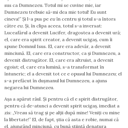
sus ca Dumnezeu. Totul mi se cuvine mie, iar
Dumnezeu trebuie să-mi dea mie totul! Eu sunt
cineva!” Și l-a pus pe
eu
în centru și totul s-a întors
către
eu.
Și, în clipa aceea, totul s-a inversat:
Luceafărul a devenit Lucifer, dragostea a devenit ură;
el, care era spirit creator, a devenit ucigaș, cum îi
spune Domnul Isus. El, care era adevăr, a devenit
minciună. El, care era constructor, ca și Dumnezeu, a
devenit distrugător. El, care era altruist, a devenit
egoist; el, care era lumină, s-a transformat în
întuneric; el a devenit tot ce e opusul lui Dumnezeu; el
s-a prefăcut în dușmanul lui Dumnezeu, a ajuns
negarea lui Dumnezeu.
Așa a apărut răul. Și pentru că el e spirit distrugător,
pentru că de-atunci a devenit spirit ucigaș, imediat a
zis: „Vreau să trag și pe alții după mine! Veniți cu mine
la libertate!” El, de fapt, știa că asta e robie, numai că
el, ajungând minciună, cu bună știință denatura