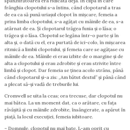
spânzurătoarea era ridicată deja. În clipa în care
frânghia clopotului s-a întins, când clopotarul a tras
de ea ca să pună uriașul clopot în mișcare, femeia a
prins limba clopotului, s-a agățat cu mâinile de ea, s-a
atârnat de ea. Și clopotarul trăgea funia și o lăsa; o
trăgea și o lăsa. Clopotul se legăna într-o parte și în
alta și, o dată cu el, era purtată de ici-colo, în mișcarea
ritmică a limbii clopotului, și femeia care se agățase cu
mâinile de ea. Mâinile ei erau izbite de o margine și de
alta a clopotului și erau zdrobite și erau strivite între
limbă și clopot. Dar femeia se ținea acolo strâns, până
când clopotarul și-a zis: „Am bătut destul” și până când
a plecat să-și vadă de treburile lui.
Cromwell se uita la ceas; ora trecuse, dar clopotul nu
mai bătea. La un moment dat, ca o arătare, cu fața
răvășită și cu mâinile zdrobite, însângerate, a apărut în
piață, la locul execuției, femeia iubitoare.
– Domnule, clopotul nu mai bate. L-am oprit cu