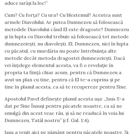
aduce iarăși la loc!”
Cum? Cu forța? Cu ura? Cu blestemul? Acestea sunt
armele Diavolului. Ar putea Dumnezeu să folosească
metodele Diavolului când El este dragoste? Dumnezeu
și în lupta cu Diavolul trebuie să folosească tot metode
dumnezeiești, nu diavolești. El, Dumnezeu, nici în lupta
cu păcatul, cu murdăria nu poate întrebuința alte
metode decât metoda dragostei dumnezeiești. Dacă
vei înțelege elementul acesta, va fi o revelație în
propria ta ființă chiar acum, pentru că Dumnezeu a
avut un plan cu tine, pentru că El te-a cuprins și pe
tine în planul acesta, ca să te recupereze pentru Sine.
Apostolul Pavel definește planul acesta așa: „Isus S-a
dat pe Sine Însuși pentru păcatele noastre, ca să ne
smulgă din acest veac rău, și să ne readucă în voia lui
Dumnezeu, Tatăl nostru” (cf. Gal. 1:4).
Isus a venit aici pe pământ pentru păcatele noastre. Și,