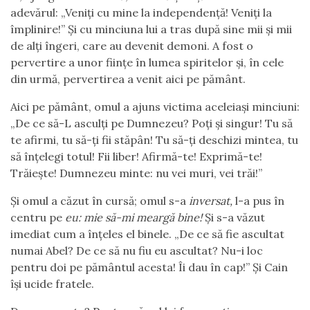
adevărul: „Veniți cu mine la independență! Veniți la
împlinire!” Și cu minciuna lui a tras după sine mii și mii
de alți îngeri, care au devenit demoni. A fost o
pervertire a unor ființe în lumea spiritelor și, în cele
din urmă, pervertirea a venit aici pe pământ.
Aici pe pământ, omul a ajuns victima aceleiași minciuni:
„De ce să-L asculți pe Dumnezeu? Poți și singur! Tu să
te afirmi, tu să-ți fii stăpân! Tu să-ți deschizi mintea, tu
să înțelegi totul! Fii liber! Afirmă-te! Exprimă-te!
Trăiește! Dumnezeu minte: nu vei muri, vei trăi!”
Și omul a căzut în cursă; omul s-a
inversat,
l-a pus în
centru pe
eu: mie să-mi meargă bine!
Și s-a văzut
imediat cum a înțeles el binele. „De ce să fie ascultat
numai Abel? De ce să nu fiu eu ascultat? Nu-i loc
pentru doi pe pământul acesta! Îi dau în cap!” Și Cain
își ucide fratele.