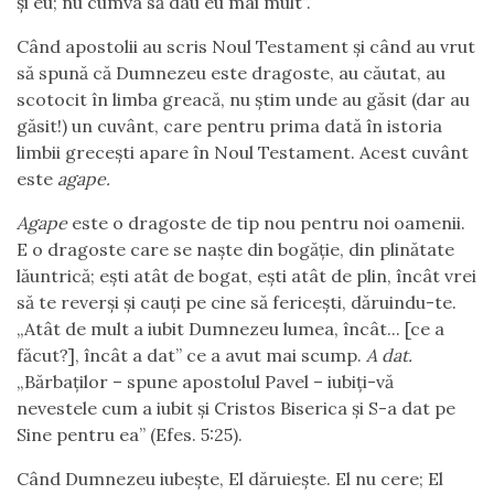
și eu; nu cumva să dau eu mai mult”.
Când apostolii au scris Noul Testament și când au vrut
să spună că Dumnezeu este dragoste, au căutat, au
scotocit în limba greacă, nu știm unde au găsit (dar au
găsit!) un cuvânt, care pentru prima dată în istoria
limbii grecești apare în Noul Testament. Acest cuvânt
este
agape.
Agape
este o dragoste de tip nou pentru noi oamenii.
E o dragoste care se naște din bogăție, din plinătate
lăuntrică; ești atât de bogat, ești atât de plin, încât vrei
să te reverși și cauți pe cine să fericești, dăruindu-te.
„Atât de mult a iubit Dumnezeu lumea, încât... [ce a
făcut?], încât a dat” ce a avut mai scump.
A dat.
„Bărbaților – spune apostolul Pavel – iubiți-vă
nevestele cum a iubit și Cristos Biserica și S-a dat pe
Sine pentru ea” (Efes. 5:25).
Când Dumnezeu iubește, El dăruiește. El nu cere; El