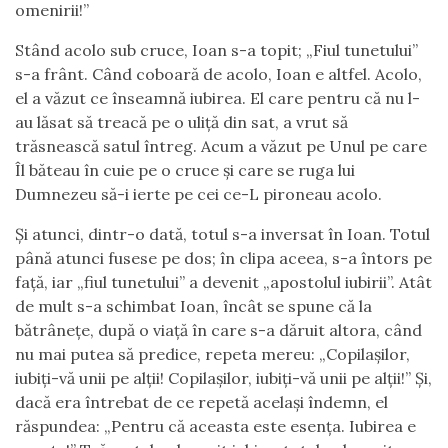
omenirii!”
Stând acolo sub cruce, Ioan s-a topit; „Fiul tunetului”
s-a frânt. Când coboară de acolo, Ioan e altfel. Acolo,
el a văzut ce înseamnă iubirea. El care pentru că nu l-
au lăsat să treacă pe o uliță din sat, a vrut să
trăsnească satul întreg. Acum a văzut pe Unul pe care
Îl băteau în cuie pe o cruce și care se ruga lui
Dumnezeu să-i ierte pe cei ce-L pironeau acolo.
Și atunci, dintr-o dată, totul s-a inversat în Ioan. Totul
până atunci fusese pe dos; în clipa aceea, s-a întors pe
față, iar „fiul tunetului” a devenit „apostolul iubirii”. Atât
de mult s-a schimbat Ioan, încât se spune că la
bătrânețe, după o viață în care s-a dăruit altora, când
nu mai putea să predice, repeta mereu: „Copilașilor,
iubiți-vă unii pe alții! Copilașilor, iubiți-vă unii pe alții!” Și,
dacă era întrebat de ce repetă același îndemn, el
răspundea: „Pentru că aceasta este esența. Iubirea e