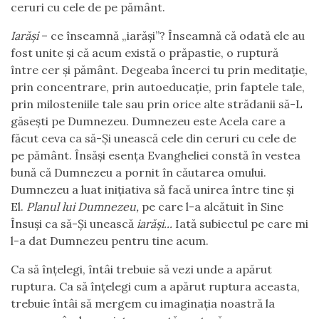
ceruri cu cele de pe pământ.
Iarăși
– ce înseamnă „iarăși”? Înseamnă că odată ele au
fost unite și că acum există o prăpastie, o ruptură
între cer și pământ. Degeaba încerci tu prin meditație,
prin concentrare, prin autoeducație, prin faptele tale,
prin milosteniile tale sau prin orice alte strădanii să-L
găsești pe Dumnezeu. Dumnezeu este Acela care a
făcut ceva ca să-Și unească cele din ceruri cu cele de
pe pământ. Însăși esența Evangheliei constă în vestea
bună că Dumnezeu a pornit în căutarea omului.
Dumnezeu a luat inițiativa să facă unirea între tine și
El.
Planul lui Dumnezeu,
pe care l-a alcătuit în Sine
Însuși ca să-Și unească
iarăși...
Iată subiectul pe care mi
l-a dat Dumnezeu pentru tine acum.
Ca să înțelegi, întâi trebuie să vezi unde a apărut
ruptura. Ca să înțelegi cum a apărut ruptura aceasta,
trebuie întâi să mergem cu imaginația noastră la