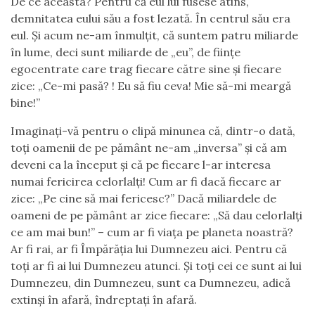
De ce aceasta? Pentru că eul lui fusese atins,
demnitatea eului său a fost lezată. În centrul său era
eul. Și acum ne-am înmulțit, că suntem patru miliarde
în lume, deci sunt miliarde de „eu”, de ființe
egocentrate care trag fiecare către sine și fiecare
zice: „Ce-mi pasă? ! Eu să fiu ceva! Mie să-mi meargă
bine!”
Imaginați-vă pentru o clipă minunea că, dintr-o dată,
toți oamenii de pe pământ ne-am „inversa” și că am
deveni ca la început și că pe fiecare l-ar interesa
numai fericirea celorlalți! Cum ar fi dacă fiecare ar
zice: „Pe cine să mai fericesc?” Dacă miliardele de
oameni de pe pământ ar zice fiecare: „Să dau celorlalți
ce am mai bun!” – cum ar fi viața pe planeta noastră?
Ar fi rai, ar fi Împărăția lui Dumnezeu aici. Pentru că
toți ar fi ai lui Dumnezeu atunci. Și toți cei ce sunt ai lui
Dumnezeu, din Dumnezeu, sunt ca Dumnezeu, adică
extinși în afară, îndreptați în afară.