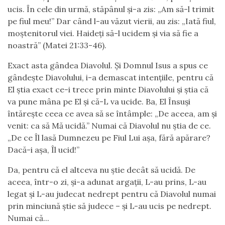
ucis. În cele din urmă, stăpânul și-a zis: „Am să-l trimit
pe fiul meu!” Dar când l-au văzut vierii, au zis: „Iată fiul,
moștenitorul viei. Haideți să-l ucidem și via să fie a
noastră” (Matei 21:33-46).
Exact asta gândea Diavolul. Și Domnul Isus a spus ce
gândește Diavolului, i-a demascat intențiile, pentru că
El știa exact ce-i trece prin minte Diavolului și știa că
va pune mâna pe El și că-L va ucide. Ba, El Însuși
întărește ceea ce avea să se întâmple: „De aceea, am și
venit: ca să Mă ucidă.” Numai că Diavolul nu știa de ce.
„De ce Îl lasă Dumnezeu pe Fiul Lui așa, fără apărare?
Dacă-i așa, Îl ucid!”
Da, pentru că el altceva nu știe decât să ucidă. De
aceea, într-o zi, și-a adunat argații, L-au prins, L-au
legat și L-au judecat nedrept pentru că Diavolul numai
prin minciună știe să judece – și L-au ucis pe nedrept.
Numai că...