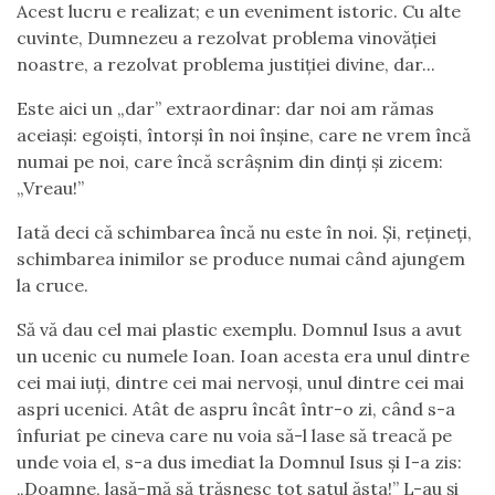
Acest lucru e realizat; e un eveniment istoric. Cu alte
cuvinte, Dumnezeu a rezolvat problema vinovăției
noastre, a rezolvat problema justiției divine, dar...
Este aici un „dar” extraordinar: dar noi am rămas
aceiași: egoiști, întorși în noi înșine, care ne vrem încă
numai pe noi, care încă scrâșnim din dinți și zicem:
„Vreau!”
Iată deci că schimbarea încă nu este în noi. Și, rețineți,
schimbarea inimilor se produce numai când ajungem
la cruce.
Să vă dau cel mai plastic exemplu. Domnul Isus a avut
un ucenic cu numele Ioan. Ioan acesta era unul dintre
cei mai iuți, dintre cei mai nervoși, unul dintre cei mai
aspri ucenici. Atât de aspru încât într-o zi, când s-a
înfuriat pe cineva care nu voia să-l lase să treacă pe
unde voia el, s-a dus imediat la Domnul Isus și I-a zis:
„Doamne, lasă-mă să trăsnesc tot satul ăsta!” L-au și