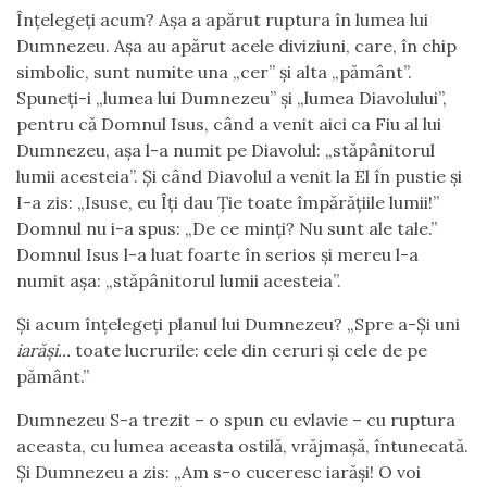
Înțelegeți acum? Așa a apărut ruptura în lumea lui
Dumnezeu. Așa au apărut acele diviziuni, care, în chip
simbolic, sunt numite una „cer” și alta „pământ”.
Spuneți-i „lumea lui Dumnezeu” și „lumea Diavolului”,
pentru că Domnul Isus, când a venit aici ca Fiu al lui
Dumnezeu, așa l-a numit pe Diavolul: „stăpânitorul
lumii acesteia”. Și când Diavolul a venit la El în pustie și
I-a zis: „Isuse, eu Îți dau Ție toate împărățiile lumii!”
Domnul nu i-a spus: „De ce minți? Nu sunt ale tale.”
Domnul Isus l-a luat foarte în serios și mereu l-a
numit așa: „stăpânitorul lumii acesteia”.
Și acum înțelegeți planul lui Dumnezeu? „Spre a-Și uni
iarăși...
toate lucrurile: cele din ceruri și cele de pe
pământ.”
Dumnezeu S-a trezit – o spun cu evlavie – cu ruptura
aceasta, cu lumea aceasta ostilă, vrăjmașă, întunecată.
Și Dumnezeu a zis: „Am s-o cuceresc iarăși! O voi