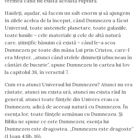
vremea când nu exista această ruptură.
Haideți, așadar, să facem un salt enorm și să ajungem
în zilele acelea de la început, când Dumnezeu a făcut
Universul, toate sistemele planetare, toate galaxiile,
toate lumile – cele materiale și cele de altă natură
care, științific bănuim că există – când le-a scos
Dumnezeu pe toate din mâna Lui prin Cristos, care-I
era Meșter, „atunci când stelele dimineții izbucneau în
cântări de bucurie”, spune Dumnezeu în cartea lui Iov
la capitolul 38, în versetul 7.
Cum era atunci Universul lui Dumnezeu? Atunci nu era
răutate, atunci nu exista ură, atunci nu exista răul în
general, atunci toate ființele din Univers erau ca
Dumnezeu, adică de aceeași natură cu Dumnezeu. În
esența lor, toate ființele semănau cu Dumnezeu. Și
Biblia ne spune ce este Dumnezeu; esența lui
Dumnezeu este dragostea. „Dumnezeu este dragoste”
(1 Ioan 4:8b, 16).