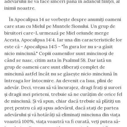
adev
ă
rului ne va face sinceri p
â
n
ă
î
n ad
â
ncul fiin
ţ
ei, al
inimii noastre.
Î
n Apocalipsa 14 se vorbe
ş
te despre anumi
ţ
i oameni
care stau cu Mielul pe Muntele Sionului. Un grup de
biruitori care-L urmeaz
ă
pe Miel oriunde merge
Acesta, Apocalipsa 14:4. Iar una din caracteristicile lor
este c
ă
- Apocalipsa 14:5 - "
Î
n gura lor nu s-a g
ă
sit
nicio minciun
ă
." Copiii oamenilor sunt mincino
ş
i de
c
â
nd se nasc, citim asta
î
n Psalmul 58. Dar iat
ă
un
grup de oameni care sunt elibera
ţ
i complet de
minciun
ă
astfel
î
nc
â
t nu se g
ă
se
ş
te nicio minciun
ă
î
n
î
ntreaga lor
î
ntocmire. Au devenit ca Isus, plini de
adev
ă
r. Deci, vreau s
ă
v
ă
î
ncurajez, dragi fra
ţ
i
ş
i surori
ş
i dragii mei prieteni, trebuie s
ă
ne cur
ăţ
im de orice fel
de minciun
ă
.
Ş
i v
ă
spun, chiar dac
ă
trebuie s
ă
pl
ă
ti
ţ
i un
pre
ţ
pentru c
ă
a
ţ
i spus adev
ă
rul, dac
ă
sta
ţ
i de partea
adev
ă
rului
ş
i v
ă
hot
ă
r
âţ
i s
ă
elimina
ţ
i minciuna din via
ţ
a
voastr
ă
100%, via
ţ
a voastr
ă
va fi curat
ă
, ve
ţ
i putea s
ă
-