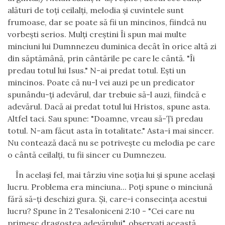
al
ă
turi de to
ţ
i ceilal
ţ
i, melodia
ş
i cuvintele sunt
frumoase, dar se poate s
ă
fii un mincinos, fiindc
ă
nu
vorbe
ş
ti serios. Mul
ţ
i cre
ş
tini
Î
i spun mai multe
minciuni lui Dumnnezeu duminica dec
â
t
î
n orice alt
ă
zi
din s
ă
pt
ă
m
â
n
ă
, prin c
â
nt
ă
rile pe care le c
â
nt
ă
. "
Î
i
predau totul lui Isus." N-ai predat totul. E
ş
ti un
mincinos. Poate c
ă
nu-l vei auzi pe un predicator
spun
â
ndu-
ţ
i adev
ă
rul, dar trebuie s
ă
-l auzi, fiindc
ă
e
adev
ă
rul. Dac
ă
ai predat totul lui Hristos, spune asta.
Altfel taci. Sau spune: "Doamne, vreau s
ă
-
Ţ
i predau
totul. N-am f
ă
cut asta
î
n totalitate." Asta-i mai sincer.
Nu conteaz
ă
dac
ă
nu se potrive
ş
te cu melodia pe care
o c
â
nt
ă
ceilal
ţ
i, tu fii sincer cu Dumnezeu.
Î
n acela
ş
i fel, mai t
â
rziu vine so
ţ
ia lui
ş
i spune acela
ş
i
lucru. Problema era minciuna... Po
ţ
i spune o minciun
ă
f
ă
r
ă
s
ă
-
ţ
i deschizi gura.
Ş
i, care-i consecin
ţ
a acestui
lucru? Spune
î
n 2 Tesaloniceni 2:10 - "Cei care nu
primesc dragostea adev
ă
rului", observa
ţ
i aceast
ă