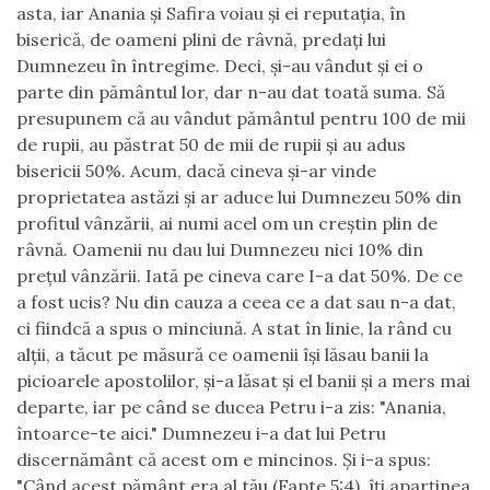
asta, iar Anania
ş
i Safira voiau
ş
i ei reputa
ţ
ia,
î
n
biseric
ă
, de oameni plini de r
â
vn
ă
, preda
ţ
i lui
Dumnezeu
î
n
î
ntregime. Deci,
ş
i-au v
â
ndut
ş
i ei o
parte din p
ă
m
â
ntul lor, dar n-au dat toat
ă
suma. S
ă
presupunem c
ă
au v
â
ndut p
ă
m
â
ntul pentru 100 de mii
de rupii, au p
ă
strat 50 de mii de rupii
ş
i au adus
bisericii 50%. Acum, dac
ă
cineva
ş
i-ar vinde
proprietatea ast
ă
zi
ş
i ar aduce lui Dumnezeu 50% din
profitul v
â
nz
ă
rii, ai numi acel om un cre
ş
tin plin de
r
â
vn
ă
. Oamenii nu dau lui Dumnezeu nici 10% din
pre
ţ
ul v
â
nz
ă
rii. Iat
ă
pe cineva care I-a dat 50%. De ce
a fost ucis? Nu din cauza a ceea ce a dat sau n-a dat,
ci fiindc
ă
a spus o minciun
ă
. A stat
î
n linie, la r
â
nd cu
al
ţ
ii, a t
ă
cut pe m
ă
sur
ă
ce oamenii
îş
i l
ă
sau banii la
picioarele apostolilor,
ş
i-a l
ă
sat
ş
i el banii
ş
i a mers mai
departe, iar pe c
â
nd se ducea Petru i-a zis: "Anania,
î
ntoarce-te aici." Dumnezeu i-a dat lui Petru
discern
ă
m
â
nt c
ă
acest om e mincinos.
Ş
i i-a spus:
"C
â
nd acest p
ă
m
â
nt era al t
ă
u (Fapte 5:4),
îţ
i apar
ţ
inea