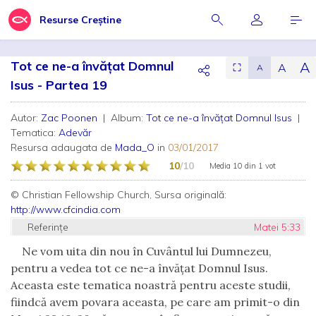
Resurse Creștine
Tot ce ne-a învățat Domnul
A
A
⛶
A
Isus - Partea 19
Autor:
Zac Poonen
| Album:
Tot ce ne-a învățat Domnul Isus
|
Tematica:
Adevăr
Resursa adaugata de
Mada_O
in
03/01/2017
10
/10
Media
10
din
1 vot
© Christian Fellowship Church, Sursa originală:
http://www.cfcindia.com
Referințe
Matei 5:33
Ne vom uita din nou
î
n Cuv
â
ntul lui Dumnezeu,
pentru a vedea tot ce ne-a
î
nv
ăţ
at Domnul Isus.
Aceasta este tematica noastr
ă
pentru aceste studii,
fiindc
ă
avem povara aceasta, pe care am primit-o din