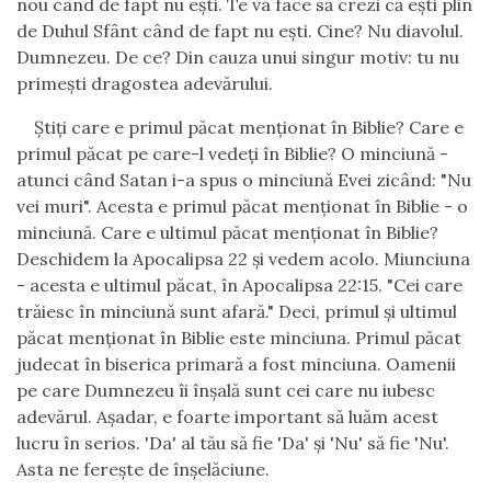
nou c
â
nd de fapt nu e
ş
ti. Te va face s
ă
crezi c
ă
e
ş
ti plin
de Duhul Sf
â
nt c
â
nd de fapt nu e
ş
ti. Cine? Nu diavolul.
Dumnezeu. De ce? Din cauza unui singur motiv: tu nu
prime
ş
ti dragostea adev
ă
rului.
Ş
ti
ţ
i care e primul p
ă
cat men
ţ
ionat
î
n Biblie? Care e
primul p
ă
cat pe care-l vede
ţ
i
î
n Biblie? O minciun
ă
-
atunci c
â
nd Satan i-a spus o minciun
ă
Evei zic
â
nd: "Nu
vei muri". Acesta e primul p
ă
cat men
ţ
ionat
î
n Biblie - o
minciun
ă
. Care e ultimul p
ă
cat men
ţ
ionat
î
n Biblie?
Deschidem la Apocalipsa 22
ş
i vedem acolo. Miunciuna
- acesta e ultimul p
ă
cat,
î
n Apocalipsa 22:15. "Cei care
tr
ă
iesc
î
n minciun
ă
sunt afar
ă
." Deci, primul
ş
i ultimul
p
ă
cat men
ţ
ionat
î
n Biblie este minciuna. Primul p
ă
cat
judecat
î
n biserica primar
ă
a fost minciuna. Oamenii
pe care Dumnezeu
î
i
î
n
ş
al
ă
sunt cei care nu iubesc
adev
ă
rul. A
ş
adar, e foarte important s
ă
lu
ă
m acest
lucru
î
n serios. 'Da' al t
ă
u s
ă
fie 'Da'
ş
i 'Nu' s
ă
fie 'Nu'.
Asta ne fere
ş
te de
î
n
ş
el
ă
ciune.