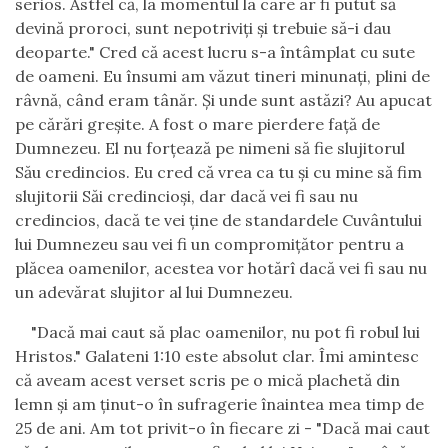
serios. Astfel c
ă
, la momentul la care ar fi putut s
ă
devin
ă
proroci, sunt nepotrivi
ţ
i
ş
i trebuie s
ă
-i dau
deoparte." Cred c
ă
acest lucru s-a
î
nt
â
mplat cu sute
de oameni. Eu
î
nsumi am v
ă
zut tineri minuna
ţ
i, plini de
r
â
vn
ă
, c
â
nd eram t
â
n
ă
r.
Ş
i unde sunt ast
ă
zi? Au apucat
pe c
ă
r
ă
ri gre
ş
ite. A fost o mare pierdere fa
ţă
de
Dumnezeu. El nu for
ţ
eaz
ă
pe nimeni s
ă
fie slujitorul
S
ă
u credincios. Eu cred c
ă
vrea ca tu
ş
i cu mine s
ă
fim
slujitorii S
ă
i credincio
ş
i, dar dac
ă
vei fi sau nu
credincios, dac
ă
te vei
ţ
ine de standardele Cuv
â
ntului
lui Dumnezeu sau vei fi un compromi
ţă
tor pentru a
pl
ă
cea oamenilor, acestea vor hot
ă
r
î
dac
ă
vei fi sau nu
un adev
ă
rat slujitor al lui Dumnezeu.
"Dac
ă
mai caut s
ă
plac oamenilor, nu pot fi robul lui
Hristos." Galateni 1:10 este absolut clar.
Î
mi amintesc
c
ă
aveam acest verset scris pe o mic
ă
plachet
ă
din
lemn
ş
i am
ţ
inut-o
î
n sufragerie
î
naintea mea timp de
25 de ani. Am tot privit-o
î
n fiecare zi - "Dac
ă
mai caut