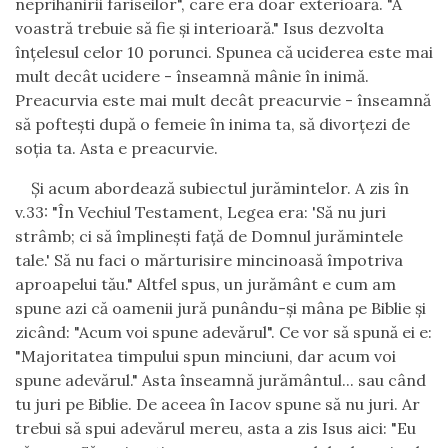
neprih
ă
nirii fariseilor", care era doar exterioar
ă
. "A
voastr
ă
trebuie s
ă
fie
ş
i interioar
ă
." Isus dezvolta
î
n
ţ
elesul celor 10 porunci. Spunea c
ă
uciderea este mai
mult dec
â
t ucidere -
î
nseamn
ă
m
â
nie
î
n inim
ă
.
Preacurvia este mai mult dec
â
t preacurvie -
î
nseamn
ă
s
ă
pofte
ş
ti dup
ă
o femeie
î
n inima ta, s
ă
divor
ţ
ezi de
so
ţ
ia ta. Asta e preacurvie.
Ş
i acum
abordeaz
ă
subiectul jur
ă
mintelor
. A zis
î
n
v.33: "
Î
n Vechiul Testament, Legea era: 'S
ă
nu juri
str
â
mb; ci s
ă
î
mpline
ş
ti fa
ţă
de Domnul jur
ă
mintele
tale.' S
ă
nu faci o m
ă
rturisire mincinoas
ă
î
mpotriva
aproapelui t
ă
u." Altfel spus, un jur
ă
m
â
nt e cum am
spune azi c
ă
oamenii jur
ă
pun
â
ndu-
ş
i m
â
na pe Biblie
ş
i
zic
â
nd: "Acum voi spune adev
ă
rul". Ce vor s
ă
spun
ă
ei e:
"Majoritatea timpului spun minciuni, dar acum voi
spune adev
ă
rul." Asta
î
nseamn
ă
jur
ă
m
â
ntul... sau c
â
nd
tu juri pe Biblie. De aceea
î
n Iacov spune s
ă
nu juri. Ar
trebui s
ă
spui adev
ă
rul mereu, asta a zis Isus aici: "Eu