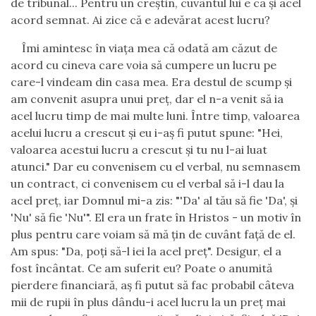
de tribunal... Pentru un cre
ş
tin, cuv
â
ntul lui e ca
ş
i acel
acord semnat. Ai zice c
ă
e adev
ă
rat acest lucru?
Î
mi amintesc
î
n via
ţ
a mea c
ă
odat
ă
am c
ă
zut de
acord cu cineva care voia s
ă
cumpere un lucru pe
care-l vindeam din casa mea. Era destul de scump
ş
i
am convenit asupra unui pre
ţ
, dar el n-a venit s
ă
ia
acel lucru timp de mai multe luni.
Î
ntre timp, valoarea
acelui lucru a crescut
ş
i eu i-a
ş
fi putut spune: "Hei,
valoarea acestui lucru a crescut
ş
i tu nu l-ai luat
atunci." Dar eu convenisem cu el verbal, nu semnasem
un contract, ci convenisem cu el verbal s
ă
i-l dau la
acel pre
ţ
, iar Domnul mi-a zis: "'Da' al t
ă
u s
ă
fie 'Da',
ş
i
'Nu' s
ă
fie 'Nu'". El era un frate
î
n Hristos - un motiv
î
n
plus pentru care voiam s
ă
m
ă
ţ
in de cuv
â
nt fa
ţă
de el.
Am spus: "Da, po
ţ
i s
ă
-l iei la acel pre
ţ
". Desigur, el a
fost
î
nc
â
ntat. Ce am suferit eu? Poate o anumit
ă
pierdere financiar
ă
, a
ş
fi putut s
ă
fac probabil c
â
teva
mii de rupii
î
n plus d
â
ndu-i acel lucru la un pre
ţ
mai