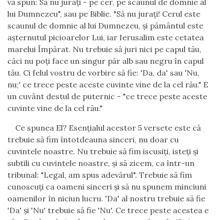
v
ă
spun: S
ă
nu jura
ţ
i - pe cer, pe scaunul de domnie al
lui Dumnezeu", sau pe Biblie. "S
ă
nu jura
ţ
i! Cerul este
scaunul de domnie al lui Dumnezeu,
ş
i p
ă
m
â
ntul este
a
ş
ternutul picioarelor Lui, iar Ierusalim este cetatea
marelui
Î
mp
ă
rat. Nu trebuie s
ă
juri nici pe capul t
ă
u,
c
ă
ci nu po
ţ
i face un singur p
ă
r alb sau negru
î
n capul
t
ă
u. Ci felul vostru de vorbire s
ă
fie: 'Da, da' sau 'Nu,
nu;' ce trece peste aceste cuvinte vine de la cel r
ă
u." E
un cuv
â
nt destul de puternic - "ce trece peste aceste
cuvinte vine de la cel r
ă
u."
Ce spunea El? Esen
ţ
ialul acestor 5 versete este c
ă
trebuie s
ă
fim
î
ntotdeauna sinceri, nu doar cu
cuvintele noastre. Nu trebuie s
ă
fim iscusi
ţ
i, iste
ţ
i
ş
i
subtili cu cuvintele noastre,
ş
i s
ă
zicem, ca
î
ntr-un
tribunal: "Legal, am spus adev
ă
rul". Trebuie s
ă
fim
cunoscu
ţ
i ca oameni sinceri
ş
i s
ă
nu spunem minciuni
oamenilor
î
n niciun lucru. 'Da' al nostru trebuie s
ă
fie
'Da'
ş
i 'Nu' trebuie s
ă
fie 'Nu'. Ce trece peste acestea e