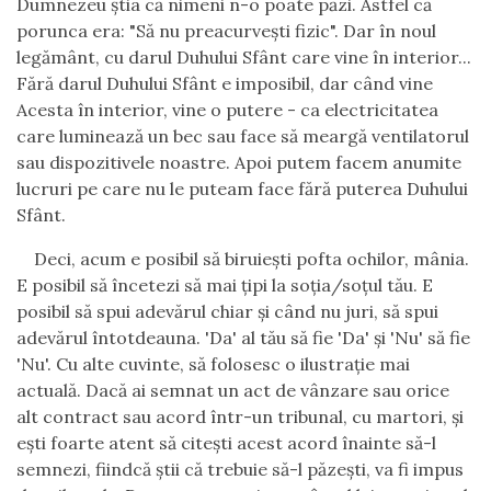
Dumnezeu
ş
tia c
ă
nimeni n-o poate p
ă
zi. Astfel c
ă
porunca era: "S
ă
nu preacurve
ş
ti fizic". Dar
î
n noul
leg
ă
m
â
nt, cu darul Duhului Sf
â
nt care vine
î
n interior...
F
ă
r
ă
darul Duhului Sf
â
nt e imposibil, dar c
â
nd vine
Acesta
î
n interior, vine o putere - ca electricitatea
care lumineaz
ă
un bec sau face s
ă
mearg
ă
ventilatorul
sau dispozitivele noastre. Apoi putem facem anumite
lucruri pe care nu le puteam face f
ă
r
ă
puterea Duhului
Sf
â
nt.
Deci, acum e posibil s
ă
biruie
ş
ti pofta ochilor, m
â
nia.
E posibil s
ă
î
ncetezi s
ă
mai
ţ
ipi la so
ţ
ia/so
ţ
ul t
ă
u. E
posibil s
ă
spui adev
ă
rul chiar
ş
i c
â
nd nu juri, s
ă
spui
adev
ă
rul
î
ntotdeauna. 'Da' al t
ă
u s
ă
fie 'Da'
ş
i 'Nu' s
ă
fie
'Nu'. Cu alte cuvinte, s
ă
folosesc o ilustra
ţ
ie mai
actual
ă
. Dac
ă
ai semnat un act de v
â
nzare sau orice
alt contract sau acord
î
ntr-un tribunal, cu martori,
ş
i
e
ş
ti foarte atent s
ă
cite
ş
ti acest acord
î
nainte s
ă
-l
semnezi, fiindc
ă
ş
tii c
ă
trebuie s
ă
-l p
ă
ze
ş
ti, va fi impus