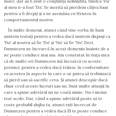
mare, dar a
ş
fi avut o con
ş
tiin
ţă
nelini
ş
tit
ă
, fiindc
ă
'Da'
al meu n-a fost 'Da'. Se merit
ă
s
ă
pierdem c
âţ
iva bani
pentru a fi drep
ţ
i
ş
i a ne asem
ă
na cu Hristos
î
n
comportamentul nostru.
Î
n multe domenii, atunci c
â
nd vine vorba de bani
suntem testa
ţ
i pentru a vedea dac
ă
suntem dispu
ş
i ca
'Da' al nostru s
ă
fie 'Da'
ş
i 'Nu' s
ă
fie 'Nu'. Deci,
Dumnezeu ne
î
ncearc
ă
î
n acest domeniu
î
nainte de a
ne poate conduce mai sus. Am constatat
î
n via
ţ
a mea
c
ă
de multe ori Dumnezeu m
ă
î
ncearc
ă
cu aceste
porunci, pentru a vedea dac
ă
tr
ă
iesc
î
n conformitate
cu acestea
î
n aspecte
î
n care s-ar putea s
ă
trebuiasc
ă
s
ă
pierd sau s
ă
sacrific ceva.
Ş
i atunci descop
ă
r dac
ă
chiar cred aceste lucruri sau nu. Sunt multe situa
ţ
ii
î
n
care a spune adev
ă
rul nu ne cost
ă
nimic. Nu-i niciun
test acolo. Dar, c
â
nd a spune adev
ă
rul poate s
ă
te
coste probabil slujba ta, atunci e
ş
ti
î
ncercat de
Dumnezeu pentru a vedea dac
ă
El te poate conduce