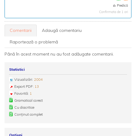
Predică
Confirmata de 1 ori
Comentarii
Adaugă comentariu
Raportează o problemă
Până în acest moment nu au fost adăugate comentarii.
Statistici
Vizualizări:
2004
Export PDF:
13
Favorită:
1
Gramatical corect
Cu diacritice
Conținut complet
Opțiuni