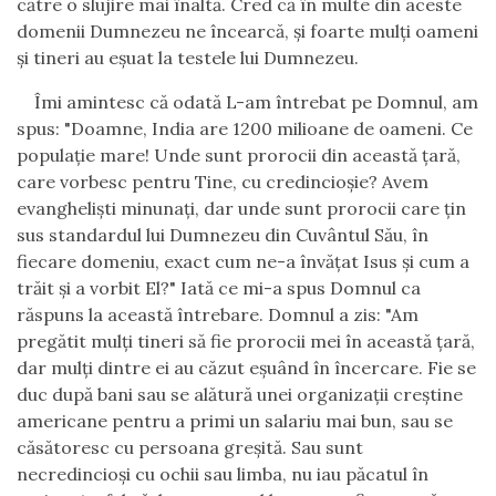
c
ă
tre o slujire mai
î
nalt
ă
. Cred c
ă
î
n multe din aceste
domenii Dumnezeu ne
î
ncearc
ă
,
ş
i foarte mul
ţ
i oameni
ş
i tineri au e
ş
uat la testele lui Dumnezeu.
Î
mi amintesc c
ă
odat
ă
L-am
î
ntrebat pe Domnul, am
spus: "Doamne, India are 1200 milioane de oameni. Ce
popula
ţ
ie mare! Unde sunt prorocii din aceast
ă
ţ
ar
ă
,
care vorbesc pentru Tine, cu credincio
ş
ie? Avem
evangheli
ş
ti minuna
ţ
i, dar unde sunt prorocii care
ţ
in
sus standardul lui Dumnezeu din Cuv
â
ntul S
ă
u,
î
n
fiecare domeniu, exact cum ne-a
î
nv
ăţ
at Isus
ş
i cum a
tr
ă
it
ş
i a vorbit El?" Iat
ă
ce mi-a spus Domnul ca
r
ă
spuns la aceast
ă
î
ntrebare. Domnul a zis: "Am
preg
ă
tit mul
ţ
i tineri s
ă
fie prorocii mei
î
n aceast
ă
ţ
ar
ă
,
dar mul
ţ
i dintre ei au c
ă
zut e
ş
u
â
nd
î
n
î
ncercare. Fie se
duc dup
ă
bani sau se al
ă
tur
ă
unei organiza
ţ
ii cre
ş
tine
americane pentru a primi un salariu mai bun, sau se
c
ă
s
ă
toresc cu persoana gre
ş
it
ă
. Sau sunt
necredincio
ş
i cu ochii sau limba, nu iau p
ă
catul
î
n