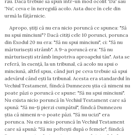
r
ă
u. Dac
ă
trebuie s
ă
spun
î
ntr-un mod ocolit 'Da' sau
'Nu', ceva e
î
n neregul
ă
acolo. Asta duce
î
n cele din
urm
ă
la f
ăţă
rnicie.
Apropo,
ş
ti
ţ
i c
ă
nu era nicio porunc
ă
ce spunea: "S
ă
nu spui minciuni"? Dac
ă
citi
ţ
i cele 10 porunci, porunca
din Exodul 20 nu era: "S
ă
nu spui minciuni", ci: "S
ă
nu
m
ă
rturise
ş
ti str
â
mb". A 9-a porunc
ă
era: "S
ă
nu
m
ă
rturise
ş
ti str
â
mb
î
mpotriva aproapelui t
ă
u". Asta se
refer
ă
,
î
n esen
ţă
, la un tribunal, c
ă
acolo nu spui o
minciun
ă
, altfel spus, c
â
nd juri pe ceva trebuie s
ă
spui
adev
ă
rul c
â
nd e
ş
ti la tribunal. Acesta era standardul
î
n
Vechiul Testament, fiindc
ă
Dumnezeu
ş
tia c
ă
nimeni nu
poate p
ă
zi o porunc
ă
ce spune: "S
ă
nu spui minciuni".
Nu exista nicio porunc
ă
î
n Vechiul Testament care s
ă
spun
ă
: "S
ă
nu-
ţ
i pierzi cump
ă
tul", fiindc
ă
Dumnezeu
ş
tia c
ă
nimeni n-o poate p
ă
zi. "S
ă
nu ucizi" era
porunca. Nu era nicio porunc
ă
î
n Vechiul Testament
care s
ă
spun
ă
: "S
ă
nu pofte
ş
ti dup
ă
o femeie", fiindc
ă