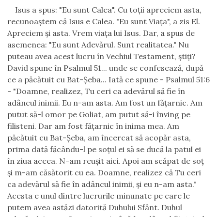
Isus a spus: "Eu sunt Calea". Cu to
ţ
ii apreciem asta,
recunoa
ş
tem c
ă
Isus e Calea. "Eu sunt Via
ţ
a", a zis El.
Apreciem
ş
i asta. Vrem via
ţ
a lui Isus. Dar, a spus de
asemenea: "Eu sunt Adev
ă
rul. Sunt realitatea." Nu
puteau avea acest lucru
î
n Vechiul Testament,
ş
ti
ţ
i?
David spune
î
n Psalmul 51... unde se confeseaz
ă
, dup
ă
ce a p
ă
c
ă
tuit cu Bat-
Ş
eba... Iat
ă
ce spune - Psalmul 51:6
- "Doamne, realizez, Tu ceri ca adev
ă
rul s
ă
fie
î
n
ad
â
ncul inimii. Eu n-am asta. Am fost un f
ăţ
arnic. Am
putut s
ă
-l omor pe Goliat, am putut s
ă
-i
î
nving pe
filisteni. Dar am fost f
ăţ
arnic
î
n inima mea. Am
p
ă
c
ă
tuit cu Bat-
Ş
eba, am
î
ncercat s
ă
acop
ă
r asta,
prima dat
ă
f
ă
c
â
ndu-l pe so
ţ
ul ei s
ă
se duc
ă
la patul ei
î
n ziua aceea. N-am reu
ş
it aici. Apoi am sc
ă
pat de so
ţ
ş
i m-am c
ă
s
ă
torit cu ea. Doamne, realizez c
ă
Tu ceri
ca adev
ă
rul s
ă
fie
î
n ad
â
ncul inimii,
ş
i eu n-am asta."
Acesta e unul dintre lucrurile minunate pe care le
putem avea ast
ă
zi datorit
ă
Duhului Sf
â
nt. Duhul