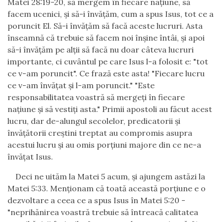
Matei 28:19-20, s
ă
mergem
î
n fiecare na
ţ
iune, s
ă
facem ucenici,
ş
i s
ă
-i
î
nv
ăţă
m, cum a spus Isus, tot ce a
poruncit El. S
ă
-i
î
nv
ăţă
m s
ă
fac
ă
aceste lucruri. Asta
î
nseamn
ă
c
ă
trebuie s
ă
facem noi
î
n
ş
ine
î
nt
â
i,
ş
i apoi
s
ă
-i
î
nv
ăţă
m pe al
ţ
ii s
ă
fac
ă
nu doar c
â
teva lucruri
importante, ci cuv
â
ntul pe care Isus l-a folosit e: "tot
ce v-am poruncit". Ce fraz
ă
este asta! "Fiecare lucru
ce v-am
î
nv
ăţ
at
ş
i l-am poruncit." "Este
responsabilitatea voastr
ă
s
ă
merge
ţ
i
î
n fiecare
na
ţ
iune
ş
i s
ă
vesti
ţ
i asta." Primii apostoli au f
ă
cut acest
lucru, dar de-alungul secolelor, predicatorii
ş
i
î
nv
ăţă
torii cre
ş
tini treptat au compromis asupra
acestui lucru
ş
i au omis por
ţ
iuni majore din ce ne-a
î
nv
ăţ
at Isus.
Deci ne uit
ă
m la Matei 5 acum,
ş
i ajungem ast
ă
zi la
Matei 5:33. Men
ţ
ionam c
ă
toat
ă
aceast
ă
por
ţ
iune e o
dezvoltare a ceea ce a spus Isus
î
n Matei 5:20 -
"neprih
ă
nirea voastr
ă
trebuie s
ă
î
ntreac
ă
calitatea