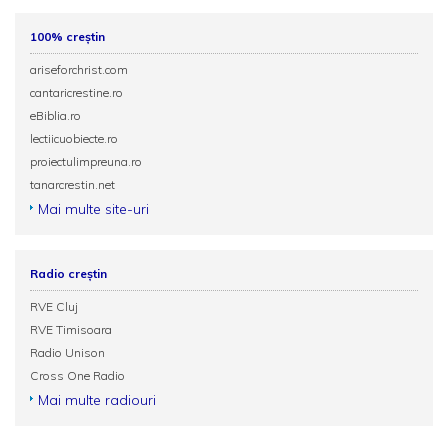
100% creștin
ariseforchrist.com
cantaricrestine.ro
eBiblia.ro
lectiicuobiecte.ro
proiectulimpreuna.ro
tanarcrestin.net
Mai multe site-uri
Radio creștin
RVE Cluj
RVE Timisoara
Radio Unison
Cross One Radio
Mai multe radiouri