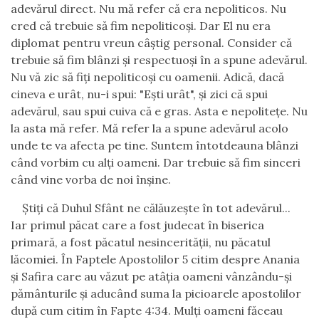
adev
ă
rul direct. Nu m
ă
refer c
ă
era nepoliticos. Nu
cred c
ă
trebuie s
ă
fim nepolitico
ş
i. Dar El nu era
diplomat pentru vreun c
âş
tig personal. Consider c
ă
trebuie s
ă
fim bl
â
nzi
ş
i respectuo
ş
i
î
n a spune adev
ă
rul.
Nu v
ă
zic s
ă
fi
ţ
i nepolitico
ş
i cu oamenii. Adic
ă
, dac
ă
cineva e ur
â
t, nu-i spui: "E
ş
ti ur
â
t",
ş
i zici c
ă
spui
adev
ă
rul, sau spui cuiva c
ă
e gras. Asta e nepolite
ţ
e. Nu
la asta m
ă
refer. M
ă
refer la a spune adev
ă
rul acolo
unde te va afecta pe tine. Suntem
î
ntotdeauna bl
â
nzi
c
â
nd vorbim cu al
ţ
i oameni. Dar trebuie s
ă
fim sinceri
c
â
nd vine vorba de noi
î
n
ş
ine.
Ş
ti
ţ
i c
ă
Duhul Sf
â
nt ne c
ă
l
ă
uze
ş
te
î
n tot adev
ă
rul...
Iar primul p
ă
cat care a fost judecat
î
n biserica
primar
ă
, a fost p
ă
catul nesincerit
ăţ
ii, nu p
ă
catul
l
ă
comiei.
Î
n Faptele Apostolilor 5 citim despre Anania
ş
i Safira care au v
ă
zut pe at
âţ
ia oameni v
â
nz
â
ndu-
ş
i
p
ă
m
â
nturile
ş
i aduc
â
nd suma la picioarele apostolilor
dup
ă
cum citim
î
n Fapte 4:34. Mul
ţ
i oameni f
ă
ceau