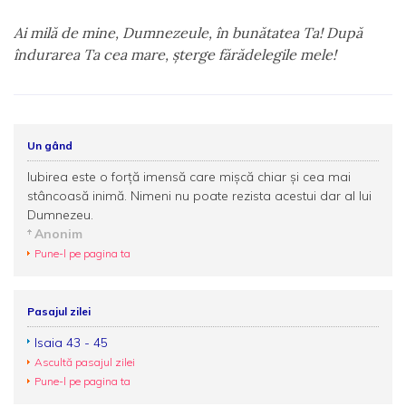
Ai milă de mine, Dumnezeule, în bunătatea Ta! După
îndurarea Ta cea mare, şterge fărădelegile mele!
Un gând
Iubirea este o forţă imensă care mişcă chiar şi cea mai
stâncoasă inimă. Nimeni nu poate rezista acestui dar al lui
Dumnezeu.
Anonim
Pune-l pe pagina ta
Pasajul zilei
Isaia 43 - 45
Ascultă pasajul zilei
Pune-l pe pagina ta