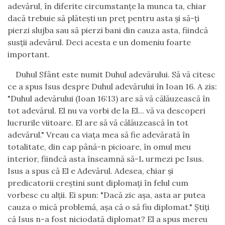
adev
ă
rul,
î
n diferite circumstan
ţ
e la munca ta, chiar
dac
ă
trebuie s
ă
pl
ă
te
ş
ti un pre
ţ
pentru asta
ş
i s
ă
-
ţ
i
pierzi slujba sau s
ă
pierzi bani din cauza asta, fiindc
ă
sus
ţ
ii adev
ă
rul. Deci acesta e un domeniu foarte
important.
Duhul Sf
â
nt este numit Duhul adev
ă
rului. S
ă
v
ă
citesc
ce a spus Isus despre Duhul adev
ă
rului
î
n Ioan 16. A zis:
"Duhul adev
ă
rului (Ioan 16:13) are s
ă
v
ă
c
ă
l
ă
uzeasc
ă
î
n
tot adev
ă
rul. El nu va vorbi de la El... v
ă
va descoperi
lucrurile viitoare. El are s
ă
v
ă
c
ă
l
ă
uzeasc
ă
î
n tot
adev
ă
rul." Vreau ca via
ţ
a mea s
ă
fie adev
ă
rat
ă
î
n
totalitate, din cap p
â
n
ă
-n picioare,
î
n omul meu
interior, fiindc
ă
asta
î
nseamn
ă
s
ă
-L urmezi pe Isus.
Isus a spus c
ă
El e Adev
ă
rul. Adesea, chiar
ş
i
predicatorii cre
ş
tini sunt diploma
ţ
i
î
n felul cum
vorbesc cu al
ţ
ii. Ei spun: "Dac
ă
zic a
ş
a, asta ar putea
cauza o mic
ă
problem
ă
, a
ş
a c
ă
o s
ă
fiu diplomat."
Ş
ti
ţ
i
c
ă
Isus n-a fost niciodat
ă
diplomat? El a spus mereu