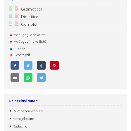
Gramatical
Diacritice
Complet
Adăugați la favorite
Adăugați într-o listă
Tipăriți
Export pdf
De același autor
Dumnezeu vrea să...
Mesajele care...
Rădăcina...