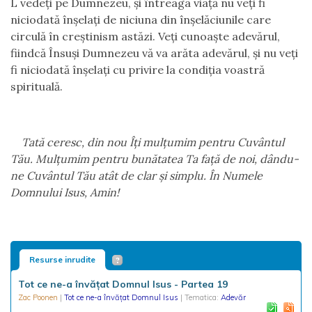
L vede
ţ
i pe Dumnezeu,
ş
i
î
ntreaga via
ţă
nu ve
ţ
i fi
niciodat
ă
î
n
ş
ela
ţ
i de niciuna din
î
n
ş
el
ă
ciunile care
circul
ă
î
n cre
ş
tinism ast
ă
zi. Ve
ţ
i cunoa
ş
te adev
ă
rul,
fiindc
ă
Î
nsu
ş
i Dumnezeu v
ă
va ar
ă
ta adev
ă
rul,
ş
i nu ve
ţ
i
fi niciodat
ă
î
n
ş
ela
ţ
i cu privire la condi
ţ
ia voastr
ă
spiritual
ă
.
Tat
ă
ceresc, din nou
Îţ
i mul
ţ
umim pentru Cuv
â
ntul
T
ă
u. Mul
ţ
umim pentru bun
ă
tatea Ta fa
ţă
de noi, d
â
ndu-
ne Cuv
â
ntul T
ă
u at
â
t de clar
ş
i simplu.
Î
n Numele
Domnului Isus, Amin!
Resurse inrudite
Tot ce ne-a învățat Domnul Isus - Partea 19
Zac Poonen
|
Tot ce ne-a învățat Domnul Isus
| Tematica:
Adevăr