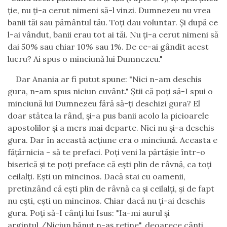
ţ
ie, nu
ţ
i-a cerut nimeni s
ă
-l vinzi. Dumnezeu nu vrea
banii t
ă
i sau p
ă
m
â
ntul t
ă
u. To
ţ
i dau voluntar.
Ş
i dup
ă
ce
l-ai v
â
ndut, banii erau tot ai t
ă
i. Nu
ţ
i-a cerut nimeni s
ă
dai 50% sau chiar 10% sau 1%. De ce-ai g
â
ndit acest
lucru? Ai spus o minciun
ă
lui Dumnezeu."
Dar Anania ar fi putut spune: "Nici n-am deschis
gura, n-am spus niciun cuv
â
nt."
Ş
tii c
ă
po
ţ
i s
ă
-I spui o
minciun
ă
lui Dumnezeu f
ă
r
ă
s
ă
-
ţ
i deschizi gura? El
doar st
ă
tea la r
â
nd,
ş
i-a pus banii acolo la picioarele
apostolilor
ş
i a mers mai departe. Nici nu
ş
i-a deschis
gura. Dar
î
n aceast
ă
ac
ţ
iune era o minciun
ă
. Aceasta e
f
ăţă
rnicia - s
ă
te prefaci. Po
ţ
i veni la p
ă
rt
ăş
ie
î
ntr-o
biseric
ă
ş
i te po
ţ
i preface c
ă
e
ş
ti plin de r
â
vn
ă
, ca to
ţ
i
ceilal
ţ
i. E
ş
ti un mincinos. Dac
ă
stai cu oamenii,
pretinz
â
nd c
ă
e
ş
ti plin de r
â
vn
ă
ca
ş
i ceilal
ţ
i,
ş
i de fapt
nu e
ş
ti, e
ş
ti un mincinos. Chiar dac
ă
nu
ţ
i-ai deschis
gura. Po
ţ
i s
ă
-I c
â
n
ţ
i lui Isus: "Ia-mi aurul
ş
i
argintul,/Niciun b
ă
nu
ţ
n-a
ş
re
ţ
ine", deoarece c
â
n
ţ
i