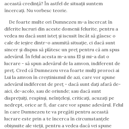
aceast
ă
credin
ţă
?
Î
n astfel de situa
ţ
ii suntem
î
ncerca
ţ
i. Nu vorbesc teorie.
De foarte multe ori Dumnezeu m-a
î
ncercat
î
n
diferite lucruri din aceste domenii felurite, pentru a
vedea nu dac
ă
sunt iste
ţ
ş
i iscusit
î
nc
â
t s
ă
g
ă
sesc o
cale de ie
ş
ire dintr-o anumit
ă
situa
ţ
ie, ci dac
ă
sunt
sincer
ş
i dispus s
ă
pl
ă
tesc un pre
ţ
pentru c
ă
am spus
adev
ă
rul.
Î
n felul acesta m-a uns El
ş
i mi-a dat o
lucrare - s
ă
spun adev
ă
rul de la amvon, indiferent de
pre
ţ
. Cred c
ă
Dumnezeu vrea foarte mul
ţ
i proroci ai
Lui la amvon
î
n cre
ş
tinismul de azi, care vor spune
adev
ă
rul indiferent de pre
ţ
- dac
ă
sunt da
ţ
i afar
ă
de-
aici, de-acolo, sau de oriunde; sau dac
ă
sunt
dispre
ţ
ui
ţ
i, respin
ş
i, ne
î
n
ţ
ele
ş
i, critica
ţ
i, acuza
ţ
i pe
nedrept, orice ar fi, dar care vor spune adev
ă
rul. Felul
î
n care Dumnezeu te va preg
ă
ti pentru aceast
ă
lucrare este prin a te
î
ncerca
î
n circumstan
ţ
ele
obi
ş
nuite ale vie
ţ
ii, pentru a vedea dac
ă
vei spune