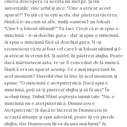
cineva descoper
ă
c
ă
acesta nu merge.
Ş
i vin
autorit
ăţ
ile, vine
ş
eful
ş
i zice: "Cine a stricat acest
aparat?" Tu
ş
tii c
ă
tu e
ş
ti acela, dar p
ă
strezi t
ă
cerea,
fiindc
ă
n-au cum s
ă
afle, mul
ţ
i oameni l-au folosit.
"Cine l-a folosit ultimul?" Tu taci. Crezi c
ă
n-ai spus o
minciun
ă
- n-ai deschis gura - dar ai spus o minciun
ă
.
Ai spus o minciun
ă
f
ă
r
ă
s
ă
deschizi gura. N-ai
recunoscut c
ă
tu ai fost cel care l-ai folosit ultimul
ş
i l-
ai stricat
î
n vreun fel.
Ş
i astfel,
îţ
i p
ă
strezi slujba. Poate
dac
ă
m
ă
rturiseai asta, te-ar fi concediat de la munc
ă
,
fiindc
ă
era un aparat scump. Ce e mai important
î
n
acel moment? Diavolul vine la tine
î
n acel moment
ş
i
spune: "O minciun
ă
e atotputernic
ă
. Dac
ă
spui o
minciun
ă
, po
ţ
i s
ă
-
ţ
i p
ă
strezi slujba
ş
i s
ă
fii aici."
Î
n
acela
ş
i timp, Duhul Sf
â
nt
ş
opte
ş
te inimii tale: "Nu, o
minciun
ă
nu e atotputernic
ă
. Dumnezeu e
Atotputernic!
Ş
i dac
ă
te
î
ncrezi
î
n Dumnezeu
î
n
aceast
ă
situa
ţ
ie
ş
i spui adev
ă
rul, poate
îţ
i vei pierde
slujba, dar Dumnezeu
îţ
i va da una mai bun
ă
." Ai