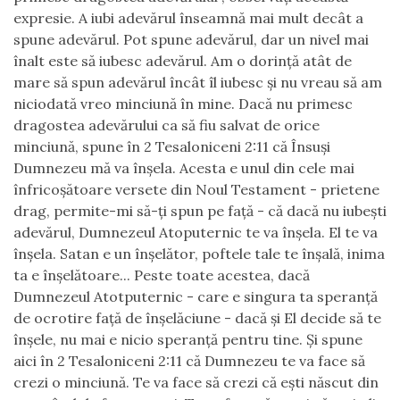
expresie. A iubi adev
ă
rul
î
nseamn
ă
mai mult dec
â
t a
spune adev
ă
rul. Pot spune adev
ă
rul, dar un nivel mai
î
nalt este s
ă
iubesc adev
ă
rul. Am o dorin
ţă
at
â
t de
mare s
ă
spun adev
ă
rul
î
nc
â
t
î
l iubesc
ş
i nu vreau s
ă
am
niciodat
ă
vreo minciun
ă
î
n mine. Dac
ă
nu primesc
dragostea adev
ă
rului ca s
ă
fiu salvat de orice
minciun
ă
, spune
î
n 2 Tesaloniceni 2:11 c
ă
Î
nsu
ş
i
Dumnezeu m
ă
va
î
n
ş
ela. Acesta e unul din cele mai
î
nfrico
şă
toare versete din Noul Testament - prietene
drag, permite-mi s
ă
-
ţ
i spun pe fa
ţă
- c
ă
dac
ă
nu iube
ş
ti
adev
ă
rul, Dumnezeul Atoputernic te va
î
n
ş
ela. El te va
î
n
ş
ela. Satan e un
î
n
ş
el
ă
tor, poftele tale te
î
n
ş
al
ă
, inima
ta e
î
n
ş
el
ă
toare... Peste toate acestea, dac
ă
Dumnezeul Atotputernic - care e singura ta speran
ţă
de ocrotire fa
ţă
de
î
n
ş
el
ă
ciune - dac
ă
ş
i El decide s
ă
te
î
n
ş
ele, nu mai e nicio speran
ţă
pentru tine.
Ş
i spune
aici
î
n 2 Tesaloniceni 2:11 c
ă
Dumnezeu te va face s
ă
crezi o minciun
ă
. Te va face s
ă
crezi c
ă
e
ş
ti n
ă
scut din