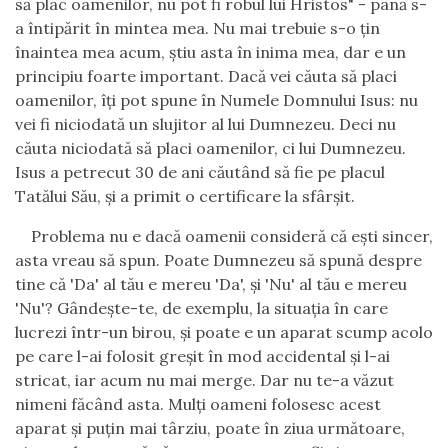
s
ă
plac oamenilor, nu pot fi robul lui Hristos" - p
â
n
ă
s-
a
î
ntip
ă
rit
î
n mintea mea. Nu mai trebuie s-o
ţ
in
î
naintea mea acum,
ş
tiu asta
î
n inima mea, dar e un
principiu foarte important. Dac
ă
vei c
ă
uta s
ă
placi
oamenilor,
îţ
i pot spune
î
n Numele Domnului Isus: nu
vei fi niciodat
ă
un slujitor al lui Dumnezeu. Deci nu
c
ă
uta niciodat
ă
s
ă
placi oamenilor, ci lui Dumnezeu.
Isus a petrecut 30 de ani c
ă
ut
â
nd s
ă
fie pe placul
Tat
ă
lui S
ă
u,
ş
i a primit o certificare la sf
â
r
ş
it.
Problema nu e dac
ă
oamenii consider
ă
c
ă
e
ş
ti sincer,
asta vreau s
ă
spun. Poate Dumnezeu s
ă
spun
ă
despre
tine c
ă
'Da' al t
ă
u e mereu 'Da',
ş
i 'Nu' al t
ă
u e mereu
'Nu'? G
â
nde
ş
te-te, de exemplu, la situa
ţ
ia
î
n care
lucrezi
î
ntr-un birou,
ş
i poate e un aparat scump acolo
pe care l-ai folosit gre
ş
it
î
n mod accidental
ş
i l-ai
stricat, iar acum nu mai merge. Dar nu te-a v
ă
zut
nimeni f
ă
c
â
nd asta. Mul
ţ
i oameni folosesc acest
aparat
ş
i pu
ţ
in mai t
â
rziu, poate
î
n ziua urm
ă
toare,