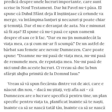
predică despre unele lucruri importante, care sunt
scrise în Noul Testament. Dar lui Pavel nu-i păsa. El
spune că Duhul Sfânt deja îl înştiinţase că oriunde va
merge, va întâmpina lanţuri şi necazuri şi poate chiar
şi temniţă. Dar el nu e deranjat de asta. Nu e minunat
să fii aşa? El spune că nu-i pasă ce spun oamenii
despre el sau ce îi fac. "Dar eu nu ţin numaidecât la
viaţa mea, ca şi cum mi-ar fi scumpă." De un astfel de
bărbat sau femeie are nevoie Dumnezeu. Care poate
spune: "Doamne nu-mi pasă de viaţa mea,
nu-mi pasă
de renumele meu, de reputaţia mea.
Nu-mi pasă de
nici unul din aceste lucruri.
Ci vreau să duc la bun
sfârşit slujba primită de la Domnul Isus."
Vreau să vă spun fiecăruia dintre voi de aici, care e
născut din nou, - dacă nu ştiaţi, veţi afla azi - că
Dumnezeu are o lucrare specifică pentru tine, un plan
specific pentru viaţa ta, planificat înainte să te naşti,
înainte ca să se nască tatăl tău, înainte ca să se nască