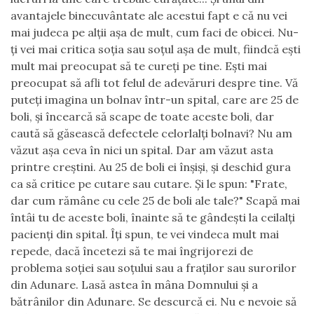
avantajele binecuvântate ale acestui fapt e că nu vei
mai judeca pe alţii aşa de mult, cum faci de obicei. Nu-
ţi vei mai critica soţia sau soţul aşa de mult, fiindcă eşti
mult mai preocupat să te cureţi pe tine. Eşti mai
preocupat să afli tot felul de adevăruri despre tine. Vă
puteţi imagina un bolnav într-un spital, care are 25 de
boli, şi încearcă să scape de toate aceste boli, dar
caută să găsească
defectele
celorlalţi bolnavi? Nu am
văzut aşa ceva în nici un spital. Dar am văzut asta
printre creştini. Au 25 de boli ei înşişi, şi deschid gura
ca să critice pe cutare sau cutare. Şi le spun: "Frate,
dar cum rămâne cu cele 25 de boli ale tale?" Scapă mai
întâi tu de aceste boli, înainte să te gândeşti la ceilalţi
pacienţi din spital. Îţi spun, te vei vindeca mult mai
repede, dacă încetezi să te mai îngrijorezi de
problema soţiei sau soţului sau a fraţilor sau surorilor
din Adunare. Lasă astea în mâna Domnului şi a
bătrânilor din Adunare. Se descurcă ei. Nu e nevoie să