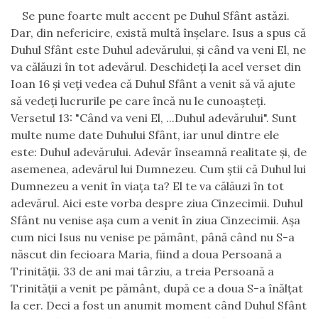
Se pune foarte mult accent pe Duhul Sfânt astăzi.
Dar, din nefericire, există multă înşelare. Isus a spus că
Duhul Sfânt este Duhul adevărului, şi când va veni El, ne
va călăuzi în tot adevărul. Deschideţi la acel verset din
Ioan 16 şi veţi vedea că Duhul Sfânt a venit să vă ajute
să vedeţi lucrurile pe care încă nu le cunoaşteţi.
Versetul 13: "Când va veni El, ...Duhul adevărului". Sunt
multe nume date Duhului Sfânt, iar unul dintre ele
este: Duhul adevărului. Adevăr înseamnă realitate şi, de
asemenea, adevărul lui Dumnezeu. Cum ştii că Duhul lui
Dumnezeu a venit în viaţa ta? El te va călăuzi în tot
adevărul. Aici este vorba despre ziua Cinzecimii. Duhul
Sfânt nu venise aşa cum a venit în ziua Cinzecimii. Aşa
cum nici Isus nu venise pe pământ, până când nu S-a
născut din fecioara Maria, fiind a doua Persoană a
Trinităţii. 33 de ani mai târziu, a treia Persoană a
Trinităţii a venit pe pământ, după ce a doua S-a înălţat
la cer. Deci a fost un anumit moment când Duhul Sfânt