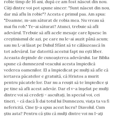
robie timp de 16 ani, după ce am fost născut din nou.
Câţi dintre voi pot spune sincer: "Sunt născut din nou,
dar mă aflu în robie"? Acesta e primul pas. Am spus:
"Doamne, m-am săturat de robia mea.
Nu vreau să
mai fiu rob." Te-ai săturat? Atunci, trebuie să afli
adevărul. Trebuie să afli acele mesaje care lipsesc în
creştinismul de azi, pe care nu le-ai auzit până acum;
sau nu L-ai lăsat pe Duhul Sfânt să te călăuzească în
tot adevărul. Iar datorită acestui fapt nu eşti liber.
Aceasta depinde de cunoaşterea adevărului. Iar Biblia
spune că dumnezeul veacului acesta împiedică
vederea oamenilor. El a împiedicat pe mulţi să afle că
iertarea păcatelor e gratuită, că Hristos a murit
pentru păcatele lor. Dar nu a reuşit să te împiedice şi
pe tine să afli acest adevăr. Dar el v-a înşelat pe mulţi
dintre voi să credeţi - ascultaţi, în special voi, cei
tineri, - că dacă Îi dai totul lui Dumnezeu, viaţa ta va fi
nefericită. Cine ţi-a spus acest lucru? Diavolul. Cum
ştiu asta? Pentru că ştiu că mulţi dintre voi nu I-aţi