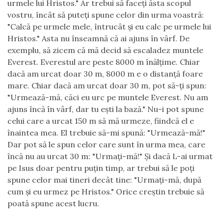
urmele lui Hristos." Ar trebui să faceţi ăsta scopul
vostru, încât să puteţi spune celor din urma voastră:
"Calcă pe urmele mele, întrucât şi eu calc pe urmele lui
Hristos." Asta nu înseamnă că ai ajuns în vârf. De
exemplu, să zicem că mă decid să escaladez muntele
Everest. Everestul are peste 8000 m înălţime. Chiar
dacă am urcat doar 30 m, 8000 m e o distanţă foare
mare. Chiar dacă am urcat doar 30 m, pot să-ţi spun:
"Urmează-mă, căci eu urc pe muntele Everest.
Nu am
ajuns încă în vârf, dar tu eşti la bază." Nu-i pot spune
celui care a urcat 150 m să mă urmeze, fiindcă el e
înaintea mea. El trebuie să-mi spună: "Urmează-mă!"
Dar pot să le spun celor care sunt în urma mea, care
încă nu au urcat 30 m: "Urmaţi-mă!" Şi dacă L-ai urmat
pe Isus doar pentru puţin timp, ar trebui să le poţi
spune celor mai tineri decât tine: "Urmaţi-mă, după
cum şi eu urmez pe Hristos." Orice creştin trebuie să
poată spune acest lucru.