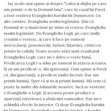
Iar acolo mai spune şi despre "calea şi slujba pe care
am primit-o
de la Domnul Isus", care în cazul lui Pavel,
a fost vestirea Evangheliei harului lui Dumnezeu. Cu
alte cuvinte, Evanghelia noului legământ. Ştiu că
Domnul m-a însărcinat pe mine să vestesc Evanghelia
noului legământ. Nu Evanghelia Legii, pe care mulţi
creştini o vestesc, şi care îi face pe oameni
morocănoşi, posomorâţi, farisei, făţarnici, critici cu
privire la ceilalţi. Toate aceste stări sunt rezultatul
Evangheliei Legii, care nu e deloc o veste bună.
Predicarea Legii i-a adus pe oameni în starea aceasta.
Şi eu am predicat-o, din ignoranţă. Cum spune şi Pavel,
că, din ignoranţă, a predicat multe lucruri. Dar am
primit lumină. Sper că şi tu ai primit lumină. Mă tem că
poate în multe din Adunările noastre, încă se vesteşte
o Evanghelie a Legii. Şi aceasta poate produce o
aparenţă exterioară a sfinţeniei oamenilor. Dar nu-i
schimbă efectiv în interior. Ci doar Evanghelia harului
lui Dumnezeu, Evanghelia noului legământ, a harului