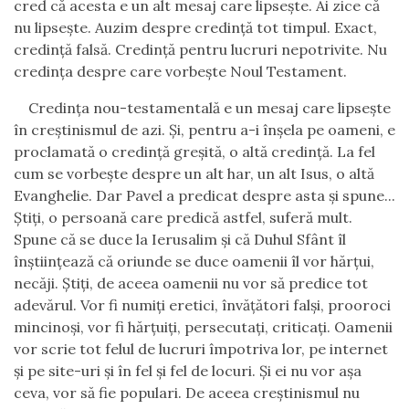
cred că acesta e un alt mesaj care lipseşte. Ai zice că
nu lipseşte. Auzim despre credinţă tot timpul. Exact,
credinţă falsă. Credinţă pentru lucruri nepotrivite. Nu
credinţa despre care vorbeşte Noul Testament.
Credinţa nou-testamentală e un mesaj care lipseşte
în creştinismul de azi. Şi, pentru a-i înşela pe oameni, e
proclamată o credinţă greşită, o altă credinţă. La fel
cum se vorbeşte despre un alt har, un alt Isus, o altă
Evanghelie. Dar Pavel a predicat despre asta şi spune...
Ştiţi, o persoană care predică astfel, suferă mult.
Spune că se duce la Ierusalim şi că Duhul Sfânt îl
înştiinţează că oriunde se duce oamenii îl vor hărţui,
necăji. Ştiţi, de aceea oamenii nu vor să predice tot
adevărul. Vor fi numiţi eretici, învăţători falşi, prooroci
mincinoşi, vor fi hărţuiţi, persecutaţi, criticaţi. Oamenii
vor scrie tot felul de lucruri împotriva lor, pe internet
şi pe site-uri şi în fel şi fel de locuri. Şi ei nu vor aşa
ceva, vor să fie populari. De aceea creştinismul nu