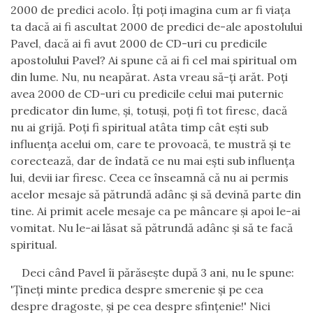
2000 de predici acolo. Îţi poţi imagina cum ar fi viaţa
ta dacă ai fi ascultat 2000 de predici de-ale apostolului
Pavel, dacă ai fi avut 2000 de CD-uri cu predicile
apostolului Pavel? Ai spune că ai fi cel mai spiritual om
din lume. Nu, nu neapărat. Asta vreau să-ţi arăt. Poţi
avea 2000 de CD-uri cu predicile celui mai puternic
predicator din lume, şi, totuşi, poţi fi tot firesc, dacă
nu ai grijă. Poţi fi spiritual atâta timp cât eşti sub
influenţa acelui om, care te provoacă, te mustră şi te
corectează, dar de îndată ce nu mai eşti sub influenţa
lui, devii iar firesc. Ceea ce înseamnă că nu ai permis
acelor mesaje să pătrundă adânc şi să devină parte din
tine. Ai primit acele mesaje ca pe mâncare şi apoi le-ai
vomitat. Nu le-ai lăsat să pătrundă adânc şi să te facă
spiritual.
Deci când Pavel îi părăseşte după 3 ani, nu le spune:
'Ţineţi minte predica despre smerenie şi pe cea
despre dragoste,
şi pe cea despre sfinţenie!' Nici