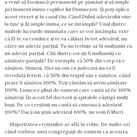
a venit să locuiască permanent pe pământ şi să umple
permanent inima copiilor lui Dumnezeu. Şi poţi aplica
acest verset şi în cazul tău. Când Duhul adevărului vine
la tine şi îţi umple inima, ce se întâmplă? Unul dintre
multele lucrurile minunate care se vor întâmpla, este
că El te va conduce şi te va călăuzi în tot adevărul, nu
către un adevăr parţial. Tu nu trebuie să fii mulţumit cu
un adevăr parţial. Câţi dintre voi aţi fi mulţumiţi cu
sănătate parţială? De exemplu, că 50% din corp vă e
sănătos. Nimeni. Nici un om cu judecată nu va fi
vreodată fericit, că 50% din trupul său e sănătos, când
poate fi sănătos 100%. Toţi căutăm să avem sănătate
100%. Lumea e plină de oameni care caută să fie 100%
sănătoşi. În acest fel doctorii şi spitalele câştigă mulţi
bani. De ce creştinii nu caută să cunoască adevărul
100%? Dacă nu ştim adevărul 100%, nu vom fi liberi.
Majoritatea creştinilor se află în robie. De multe ori
când vorbesc unei congregaţii de oameni ca aceasta,