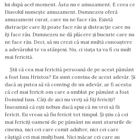
lui după acel moment. Ăsta nu e amuzament. E ceea ce
Diavolul numeşte amuzament. Dumnezeu oferă
amuzament curat, care nu ne face rău. Există
distracţie care îţi poate face rău şi distracţie care nu
îţi face rău. Dumnezeu ne dă plăcere şi bucurie care nu
ne face rău. Deci, să nu crezi că mai multă cunoaştere
a adevărului te va stânjeni. Nu, ci viaţa ta va fi cu mult
mai fericită.
Ştii că cea mai fericită persoană de pe acest pământ
a fost Isus Hristos? Eu sunt convins de acest adevăr. Şi
dacă aş putea să vă conving de un adevăr, ar fi acesta:
că cel mai fericit om care a umblat pe pământ a fost
Domnul Isus. Câţi de aici nu vreţi să fiţi fericiţi?
Înseamnă că eşti nebun dacă spui că nu vrei să fii
fericit. Eu vreau să fiu fericit tot timpul. Şi ştiu că cei
mai fericiţi oameni de pe pământ nu sunt starurile de
cinema, nici cei care comit adulter, nici cei care
câştigă cei mai mulţi bani. Nici măcar cei care au