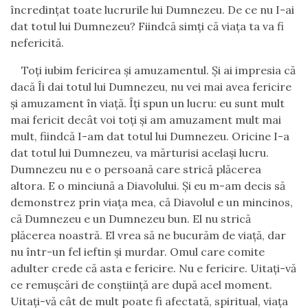
încredinţat toate lucrurile lui Dumnezeu. De ce nu I-ai
dat totul lui Dumnezeu? Fiindcă simţi că viaţa ta va fi
nefericită.
Toţi iubim fericirea şi amuzamentul. Şi ai impresia că
dacă Îi dai totul lui Dumnezeu, nu vei mai avea fericire
şi amuzament în viaţă. Îţi spun un lucru: eu sunt mult
mai fericit decât voi toţi şi am amuzament mult mai
mult, fiindcă I-am dat totul lui Dumnezeu. Oricine I-a
dat totul lui Dumnezeu, va mărturisi acelaşi lucru.
Dumnezeu nu e o persoană care strică plăcerea
altora. E o minciună a Diavolului. Şi eu m-am decis să
demonstrez prin viaţa mea, că Diavolul e un mincinos,
că Dumnezeu e un Dumnezeu bun. El nu strică
plăcerea noastră. El vrea să ne bucurăm de viaţă, dar
nu într-un fel ieftin şi murdar. Omul care comite
adulter crede că asta e fericire. Nu e fericire. Uitaţi-vă
ce remuşcări de conştiinţă are după acel moment.
Uitaţi-vă cât de mult poate fi afectată, spiritual, viaţa