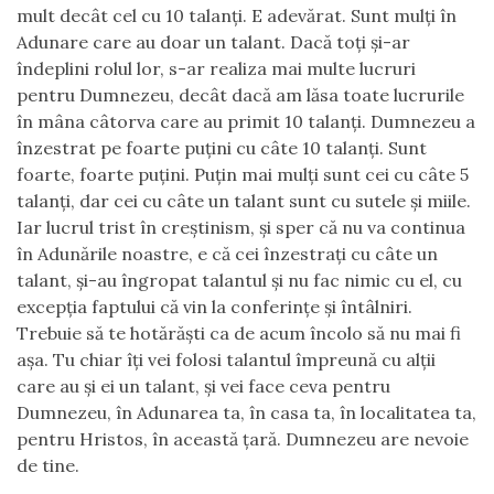
mult decât cel cu 10 talanţi. E adevărat. Sunt mulţi în
Adunare care au doar un talant. Dacă toţi şi-ar
îndeplini rolul lor, s-ar realiza mai multe lucruri
pentru Dumnezeu, decât dacă am lăsa toate lucrurile
în mâna câtorva care au primit 10 talanţi. Dumnezeu a
înzestrat pe foarte puţini cu câte 10 talanţi. Sunt
foarte, foarte puţini. Puţin mai mulţi sunt cei cu câte 5
talanţi, dar cei cu câte un talant sunt cu sutele şi miile.
Iar lucrul trist în creştinism, şi sper că nu va continua
în Adunările noastre, e că cei înzestraţi cu câte un
talant, şi-au îngropat talantul şi nu fac nimic cu el, cu
excepţia faptului că vin la conferinţe şi întâlniri.
Trebuie să te hotărăşti ca de acum încolo să nu mai fi
aşa. Tu chiar îţi vei folosi talantul împreună cu alţii
care au şi ei un talant, şi vei face ceva pentru
Dumnezeu, în Adunarea ta, în casa ta, în localitatea ta,
pentru Hristos, în această ţară. Dumnezeu are nevoie
de tine.