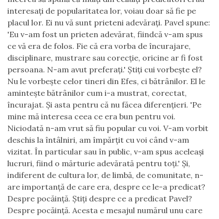
interesaţi de popularitatea lor, voiau doar să fie pe
placul lor. Ei nu vă sunt prieteni adevăraţi. Pavel spune:
'Eu v-am fost un prieten adevărat,
fiindcă v-am spus
ce vă era de folos.
Fie că era vorba de încurajare,
disciplinare, mustrare sau corecţie,
oricine ar fi fost
persoana.
N-am avut preferaţi.' Ştiţi cui vorbeşte el?
Nu le vorbeşte celor tineri din Efes, ci bătrânilor. El le
aminteşte bătrânilor cum i-a mustrat, corectat,
încurajat. Şi asta pentru că nu făcea diferenţieri. 'Pe
mine mă interesa ceea ce era bun pentru voi.
Niciodată n-am vrut să fiu popular cu voi.
V-am vorbit
deschis la întâlniri, am împărţit cu voi când v-am
vizitat.
În particular sau în public, v-am spus aceleaşi
lucruri,
fiind o mărturie adevărată pentru toţi.' Şi,
indiferent de cultura lor, de limbă, de comunitate, n-
are importanţă de care era, despre ce le-a predicat?
Despre pocăinţă. Ştiţi despre ce a predicat Pavel?
Despre pocăinţă. Acesta e mesajul numărul unu care