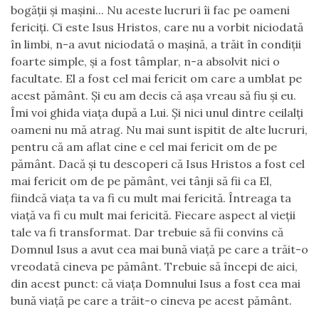
bogăţii şi maşini... Nu aceste lucruri îi fac pe oameni
fericiţi. Ci este Isus Hristos, care nu a vorbit niciodată
în limbi, n-a avut niciodată o maşină, a trăit în condiţii
foarte simple, şi a fost tâmplar, n-a absolvit nici o
facultate. El a fost cel mai fericit om care a umblat pe
acest pământ. Şi eu am decis că aşa vreau să fiu şi eu.
Îmi voi ghida viaţa după a Lui. Şi nici unul dintre ceilalţi
oameni nu mă atrag. Nu mai sunt ispitit de alte lucruri,
pentru că am aflat cine e cel mai fericit om de pe
pământ. Dacă şi tu descoperi că Isus Hristos a fost cel
mai fericit om de pe pământ, vei tânji să fii ca El,
fiindcă viaţa ta va fi cu mult mai fericită. Întreaga ta
viaţă va fi cu mult mai fericită. Fiecare aspect al vieţii
tale va fi transformat. Dar trebuie să fii convins că
Domnul Isus a avut cea mai bună viaţă pe care a
tr
ă
it
-o
vreodată cineva pe pământ. Trebuie să începi de aici,
din acest punct: că viaţa Domnului Isus a fost cea mai
bună viaţă pe care a
tr
ă
it
-o cineva pe acest pământ.