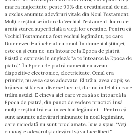
marea majoritate, peste 90% din creştinismul de azi,
a exclus anumite adevăruri vitale din Noul Testament.
Mulţi creştini se întorc la Vechiul Testament, lucru ce
arată starea superficială a vieţii lor creştine. Pentru că
Vechiul Testament a fost vechiul legământ, pe care
Dumnezeu l-a încheiat cu omul. În domeniul ştiinţei,
este ca şi cum ne-am întoarce la Epoca de piatră.
Există o expresie în engleză: "a te întoarce la Epoca de
piatră". În Epoca de piatră oamenii nu aveau
dispozitive electronice, electricitate. Omul era
primitiv, nu avea case adecvate. El trăia, avea copii; se
hrăneau şi făceau diverse lucruri, dar nu în felul în care
trăim astăzi. E cineva aici care vrea să se întoarcă la
Epoca de piatră, din punct de vedere practic? Însă
mulţi creştini trăiesc în vechiul legământ... Pentru că
sunt anumite adevăruri minunate în noul legământ,
care niciodată nu sunt proclamate. Isus a spus: "Veţi
cunoaşte adevărul şi adevărul vă va face liberi."