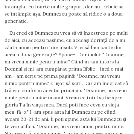
întâmplat cu foarte multe grupuri, dar nu trebuie să
se întâmple aşa. Dumnezeu poate să ridice o a doua
generaţie.
Eu cred că Dumnezeu vrea să vă înzestreze pe mulţi
de aici, cu aceeaşi pasiune, cu aceeaşi dorinţă de a nu
căuta nimic pentru tine însuţi. Vrei să faci parte din
acea a doua generaţie? Spune-I Domnului: "Doamne,
nu vreau nimic pentru mine." Când m-am întors la
Domnul şi mi-am cumpărat prima Biblie
-
încă o mai
am
-
am scris pe prima pagină: "Doamne, nu vreau
nimic pentru mine." E uşor să scrii. Dar am încercat să
trăiesc conform acestui principiu. "Doamne, nu vreau
nimic pentru mine însumi.
Vreau ca totul să fie spre
gloria Ta în viaţa mea.
Dacă poţi face ceva cu viaţa
mea, fă-o." I-am spus asta lui Dumnezeu pe când
aveam 20-21 de ani. Îi poţi spune asta lui Dumnezeu şi
te vei califica. "Doamne, nu vreau nimic pentru mine.
Nu vreau să am un nume..." iar în ziua aceea am spus