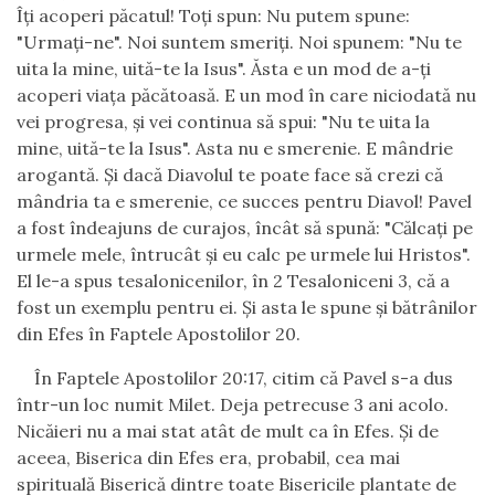
Îţi acoperi păcatul! Toţi spun: Nu putem spune:
"Urmaţi-ne". Noi suntem smeriţi. Noi spunem: "Nu te
uita la mine, uită-te la Isus". Ăsta e un mod de a-ţi
acoperi viaţa păcătoasă. E un mod în care niciodată nu
vei progresa, şi vei continua să spui: "Nu te uita la
mine, uită-te la Isus". Asta nu e smerenie. E mândrie
arogantă. Şi dacă Diavolul te poate face să crezi că
mândria ta e smerenie, ce succes pentru Diavol! Pavel
a fost îndeajuns de curajos, încât să spună: "Călcaţi pe
urmele mele, întrucât şi eu calc pe urmele lui Hristos".
El le-a spus tesalonicenilor, în 2 Tesaloniceni 3, că a
fost un exemplu pentru ei. Şi asta le spune şi bătrânilor
din Efes în Faptele Apostolilor 20.
În Faptele Apostolilor 20:17, citim că Pavel s-a dus
într-un loc numit Milet. Deja petrecuse 3 ani acolo.
Nicăieri nu a mai stat atât de mult ca în Efes. Şi de
aceea, Biserica din Efes era, probabil, cea mai
spirituală Biserică dintre toate Bisericile plantate de