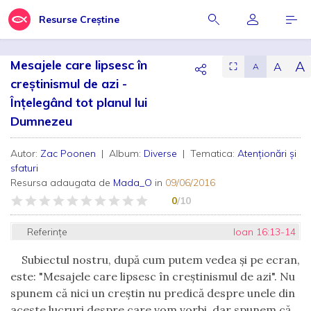
Resurse Creștine
Mesajele care lipsesc în
A
A
⛶
A
creştinismul de azi -
Înţelegând tot planul lui
Dumnezeu
Autor:
Zac Poonen
| Album:
Diverse
| Tematica:
Atenționări și
sfaturi
Resursa adaugata de
Mada_O
in
09/06/2016
0
/10
Referințe
Ioan 16:13-14
Subiectul nostru, după cum putem vedea şi pe ecran,
este: "Mesajele care lipsesc în creştinismul de azi". Nu
spunem că nici un creştin nu predică despre unele din
aceste lucruri despre care vom vorbi, dar spunem că