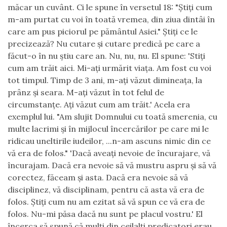
măcar un cuvânt. Ci le spune în versetul 18: "Ştiţi cum
m-am purtat cu voi în toată vremea, din ziua dintâi în
care am pus piciorul pe pământul Asiei." Ştiţi ce le
precizează? Nu cutare şi cutare predică pe care a
făcut-o în nu ştiu care an. Nu, nu, nu. El spune: 'Stiţi
cum am trăit aici.
Mi-aţi urmărit viaţa. Am fost cu voi
tot timpul.
Timp de 3 ani, m-aţi văzut dimineaţa, la
prânz şi seara.
M-aţi văzut în tot felul de
circumstanţe. Aţi văzut cum am trăit.' Acela era
exemplul lui. "Am slujit Domnului cu toată smerenia, cu
multe lacrimi
şi în mijlocul încercărilor pe care mi le
ridicau uneltirile iudeilor, ...n-am ascuns nimic din ce
vă era de folos." 'Dacă aveaţi nevoie de încurajare, vă
încuraj
a
m.
Dacă era nevoie să vă mustru aspru şi să vă
corectez, făceam şi asta.
Dacă era nevoie să vă
disciplinez, vă disciplinam,
pentru că asta vă era de
folos.
Ştiţi cum nu am ezitat să vă spun ce vă era de
folos.
Nu-mi păsa dacă nu sunt pe placul vostru.' El
încerca să spună că mulţi din ceilalţi predicatori erau