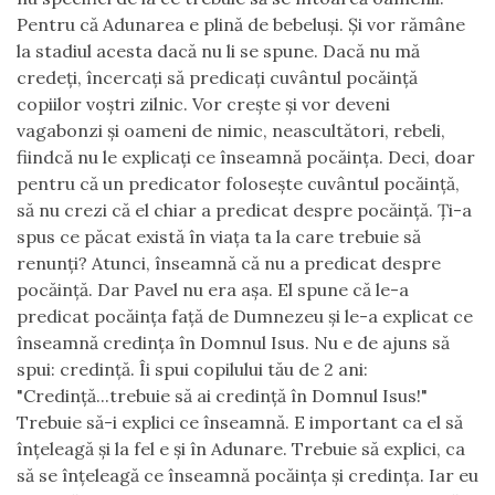
Pentru că Adunarea e plină de bebeluşi. Şi vor rămâne
la stadiul acesta dacă nu li se spune. Dacă nu mă
credeţi, încercaţi să predicaţi cuvântul pocăinţă
copiilor voştri zilnic. Vor creşte şi vor deveni
vagabonzi şi oameni de nimic, neascultători, rebeli,
fiindcă nu le explicaţi ce înseamnă pocăinţa. Deci, doar
pentru că un predicator foloseşte cuvântul pocăinţă,
să nu crezi că el chiar a predicat despre pocăinţă. Ţi-a
spus ce păcat există în viaţa ta la care trebuie să
renunţi? Atunci, înseamnă că nu a predicat despre
pocăinţă. Dar Pavel nu era aşa. El spune că le-a
predicat pocăinţa faţă de Dumnezeu şi le-a explicat ce
înseamnă credinţa în Domnul Isus. Nu e de ajuns să
spui: credinţă. Îi spui copilului tău de 2 ani:
"Credinţă...trebuie să ai credinţă în Domnul Isus!"
Trebuie să-i explici ce înseamnă. E important ca el să
înţeleagă şi la fel e şi în Adunare. Trebuie să explici, ca
să se înţeleagă ce înseamnă pocăinţa şi credinţa. Iar eu