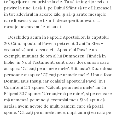
te îngrijorezi cu privire la ele. Tu să te îngrijorezi cu
privire la tine. Lasă-L pe Duhul Sfânt să te călăuzească
în tot adevărul în aceste zile, şi să-ţi arate mesajele
care lipsesc şi care ţi-ar fi descoperit adevărul
...
mesaje
pe care nu l
e
-ai auzit.
Deschideţi acum în Faptele Apostolilor, la capitolul
20. Când apostolul Pavel a petrecut 3 ani în Efes -
vreau să vă arăt ceva aici... Apostolul Pavel e un
exemplu minunat de om al lui Dumnezeu
.
F
iindcă în
Biblie, în Noul Testament, sunt doar do
i oameni
care
au spus: "Călcaţi pe urmele mele". Ştiţi asta? Doar două
persoane au spus: "Călcaţi pe urmele mele". Una a fost
Domnul Isus Însuşi, iar cealaltă apostolul Pavel. În 1
Corinteni 11:1 spune: "Călcaţi pe urmele mele", iar în
Filipeni 3:17 spune: "Urmaţi-mă pe mine", şi pe cei care
mă urmează pe mine şi exemplul meu. Şi vă spun că
astăzi, avem nevoie de mulţi oameni care să poată
spune: "Călcaţi pe urmele mele,
după cum şi eu calc pe