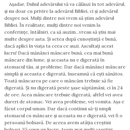
Aşadar, Duhul adevărului vă va călăuzi în tot adevărul,
şi nu doar cu privire la adevărul Bibliei, ci şi adevărul
despre noi. Mulţi dintre noi vrem să ştim adevărul
Bibliei. În realitate, mulţi dintre noi venim la
conferinţe, întâlniri, ca să auzim...vreau să ştiu mai
multe despre asta. Şi setea după cunoştinţă e bună,
dacă aplici în viaţa ta ceea ce auzi. Ascultaţi acest
lucru! Dacă mănânci mâncare bună, cea mai bună
mâncare din lume, şi aceasta nu e digerată în
stomacul tău, ai probleme. Dar dacă mănânci mâncare
simplă şi aceasta e digerată, înseamnă că eşti sănătos.
Toată mâncarea pe care o mâncăm trebuie să fie
digerată. Şi nu digerată peste şase săptămâni, ci în 24
de ore. Acea mâncare trebuie digerată, altfel vei avea
dureri de stomac. Vei avea probleme, vei vomita. Aşa e
făcut corpul uman. Dar dacă continui să-ţi umpli
stomacul cu mâncare şi aceasta nu e digerată, vei fi o
persoană bolnavă. De aceea avem atâţia creştini
bolnavi. Vă spun un lucru. Avem mai mulţi creştini