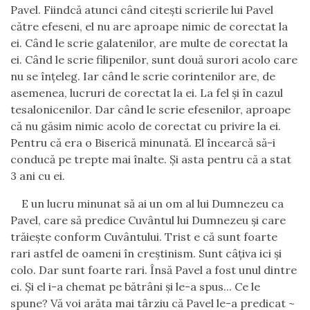
Pavel. Fiindcă atunci când citeşti scrierile lui Pavel
către efeseni, el nu are aproape nimic de corectat la
ei. Când le scrie galatenilor, are multe de corectat la
ei. Când le scrie filipenilor, sunt două surori acolo care
nu se înţeleg. Iar când le scrie corintenilor are, de
asemenea, lucruri de corectat la ei. La fel şi în cazul
tesalonicenilor. Dar când le scrie efesenilor, aproape
că nu găsim nimic acolo de corectat cu privire la ei.
Pentru că era o Biserică minunată. El încearcă să-i
conducă pe trepte mai înalte. Şi asta pentru că a stat
3 ani cu ei.
E un lucru minunat să ai un om al lui Dumnezeu ca
Pavel, care să predice Cuvântul lui Dumnezeu şi care
trăieşte conform Cuvântului. Trist e că sunt foarte
rari astfel de oameni în creştinism. Sunt câţiva ici şi
colo. Dar sunt foarte rari. Însă Pavel a fost unul dintre
ei. Şi el i-a chemat pe bătrâni şi le-a spus... Ce le
spune? Vă voi arăta mai târziu că Pavel le-a predicat ~