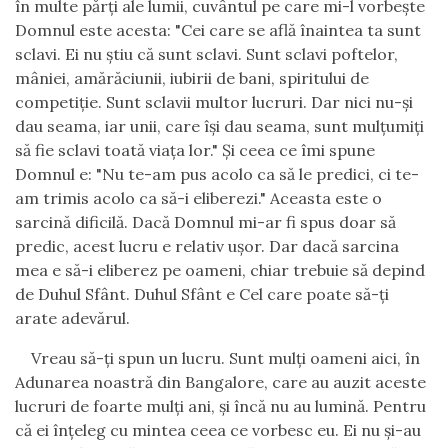
în multe părţi ale lumii, cuvântul pe care mi-l vorbeşte
Domnul este acesta: "Cei care se află înaintea ta sunt
sclavi.
Ei nu ştiu că sunt sclavi.
Sunt sclavi poftelor,
mâniei, amărăciunii, iubirii de bani,
spiritului de
competiţie. Sunt sclavii multor lucruri.
Dar nici nu-şi
dau seama, iar unii
,
care îşi dau seama,
sunt mulţumiţi
să fie sclavi toată viaţa lor." Şi ceea ce îmi spune
Domnul e: "Nu te-am pus acolo ca să le predici,
ci te-
am trimis acolo ca să-i eliberezi." Aceasta este o
sarcină dificilă. Dacă Domnul mi-ar fi spus doar să
predic, acest lucru e relativ uşor. Dar dacă sarcina
mea e să-i eliberez pe oameni, chiar trebuie să depind
de Duhul Sfânt. Duhul Sfânt e Cel care poate să-ţi
arate adevărul.
Vreau să-ţi spun un lucru. Sunt mulţi oameni aici, în
Adunarea noastră din Bangalore, care au auzit aceste
lucruri de foarte mulţi ani, şi încă nu au lumină. Pentru
că ei înţeleg cu mintea ceea ce vorbesc eu. Ei nu şi-au