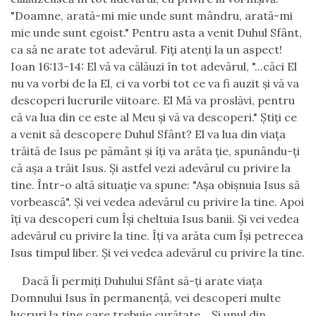
"Doamne, arată-mi mie unde sunt mândru, arată-mi
mie unde sunt egoist." Pentru asta a venit Duhul Sfânt,
ca să ne arate tot adevărul. Fiţi atenţi la un aspect!
Ioan 16:13-14: El vă va călăuzi în tot adevărul, "...căci El
nu va vorbi de la El,
ci va vorbi tot ce va fi auzit şi vă va
descoperi lucrurile viitoare.
El Mă va proslăvi, pentru
că va lua din ce este al Meu şi vă va descoperi." Ştiţ
i
ce
a venit să descopere Duhul Sfânt? El va lua din viaţa
trăită de Isus pe pământ şi îţi va arăta ţie, spunându-ţi
că aşa a trăit Isus. Şi astfel vezi adevărul cu privire la
tine. Într-o altă situaţie va spune: "Aşa obişnuia Isus să
vorbească". Şi vei vedea adevărul cu privire la tine. Apoi
îţi va descoperi cum Îşi cheltuia Isus banii. Şi vei vedea
adevărul cu privire la tine. Îţi va arăta cum Îşi petrecea
Isus timpul liber. Şi vei vedea adevărul cu privire la tine.
Dacă Îi permiţi Duhului Sfânt să-ţi arate viaţa
Domnului Isus în permanenţă, vei descoperi multe
lucruri la tine care trebuie curăţate... Şi unul din