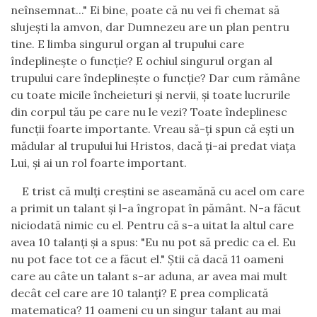
neînsemnat..." Ei bine, poate că nu vei fi chemat să
slujeşti la amvon, dar Dumnezeu are un plan pentru
tine. E limba singurul organ al trupului care
îndeplineşte o funcţie? E ochiul singurul organ al
trupului care îndeplineşte o funcţie? Dar cum rămâne
cu toate micile încheieturi şi nervii, şi toate lucrurile
din corpul tău pe care nu le vezi? Toate îndeplinesc
funcţii foarte importante. Vreau să-ţi spun că eşti un
mădular al trupului lui Hristos, dacă ţi-ai predat viaţa
Lui, şi ai un rol foarte important.
E trist că mulţi creştini se aseamănă cu acel om care
a primit un talant şi l-a îngropat în pământ. N-a făcut
niciodată nimic cu el. Pentru că s-a uitat la altul care
avea 10 talanţi şi a spus: "Eu nu pot să predic ca el.
Eu
nu pot face tot ce a făcut el." Ştii că dacă 11 oameni
care au câte un talant s-ar aduna, ar avea mai mult
decât cel care are 10 talanţi? E prea complicată
matematica? 11 oameni cu un singur talant au mai