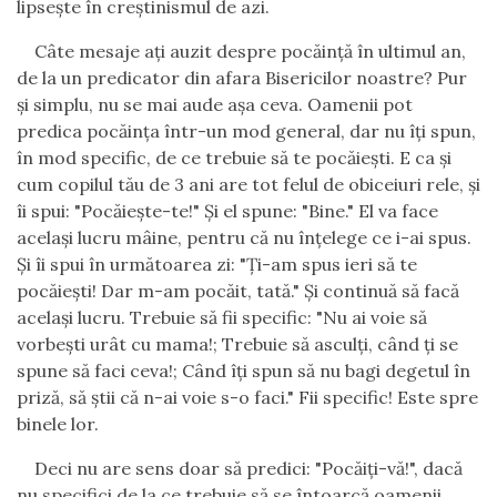
lipseşte în creştinismul de azi.
C
âte mesaje aţi auzit despre pocăinţă în ultimul an,
de la un predicator din afara Bisericilor noastre? Pur
şi simplu, nu se mai aude aşa ceva. Oamenii pot
predica pocăinţa într-un mod general, dar nu îţi spun,
în mod specific, de ce trebuie să te pocăieşti. E ca şi
cum copilul tău de 3 ani are tot felul de obiceiuri rele, şi
îi spui: "Pocăieşte-te!" Şi el spune: "Bine." El va face
acelaşi lucru mâine, pentru că nu înţelege ce i-ai spus.
Şi îi spui în următoarea zi: "Ţi-am spus ieri să te
pocăieşti!
Dar m-am pocăit, tată." Şi continuă să facă
acelaşi lucru. Trebuie să fii specific: "Nu ai voie să
vorbeşti urât cu mama!;
Trebuie să asculţi, când ţi se
spune să faci ceva!; Când îţi spun să nu bagi degetul în
priză,
să ştii că n-ai voie s-o faci." Fii specific! Este spre
binele lor.
Deci nu are sens doar să predici: "Pocăiţi-vă!", dacă
nu specifici de la ce trebuie să se întoarcă oamenii.