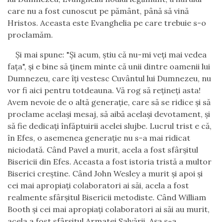
care nu a fost cunoscut pe pământ, până să vină
Hristos. Aceasta este Evanghelia pe care trebuie s-o
proclamăm.
Şi mai spune: "Şi acum, ştiu că nu-mi veţi mai vedea
faţa", şi e bine să ţinem minte că unii dintre oamenii lui
Dumnezeu, care îţi vestesc Cuvântul lui Dumnezeu, nu
vor fi aici pentru totdeauna. Vă rog să reţineţi asta!
Avem nevoie de o altă generaţie, care să se ridice şi să
proclame acelaşi mesaj, să aibă acelaşi devotament, şi
să fie dedicaţi înfăptuirii acelei slujbe. Lucrul trist e că,
în Efes, o asemenea generaţie nu s-a mai ridicat
niciodată. Când Pavel a murit, acela a fost sfârşitul
Bisericii din Efes. Aceasta a fost istoria tristă a multor
Biserici creştine. Când John Wesley a murit şi apoi şi
cei mai apropiaţi colaboratori ai săi, acela a fost
realmente sfârşitul Bisericii metodiste. Când William
Booth şi cei mai apropiaţi colaboratori ai săi au murit,
acela a fost sfârşitul Armatei Salvării. Aşa s-a