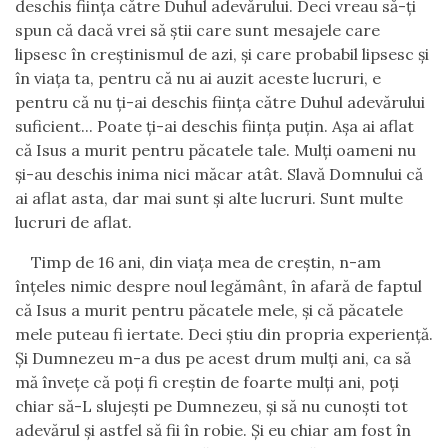
deschis fiinţa către Duhul adevărului. Deci vreau să-ţi
spun că dacă vrei să ştii care sunt mesajele care
lipsesc în creştinismul de azi, şi care probabil lipsesc şi
în viaţa ta, pentru că nu ai auzit aceste lucruri, e
pentru că nu ţi-ai deschis fiinţa către Duhul adevărului
suficient... Poate ţi-ai deschis fiinţa puţin. Aşa ai aflat
că Isus a murit pentru păcatele tale. Mulţi oameni nu
şi-au deschis inima nici măcar atât. Slavă Domnului că
ai aflat asta, dar mai sunt şi alte lucruri. Sunt multe
lucruri de aflat.
Timp de 16 ani, din viaţa mea de creştin, n-am
înţeles nimic despre noul legământ, în afară de faptul
că Isus a murit pentru păcatele mele, şi că păcatele
mele puteau fi iertate. Deci ştiu din propria experienţă.
Şi Dumnezeu m-a dus pe acest drum mulţi ani, ca să
mă înveţe că poţi fi creştin de foarte mulţi ani, poţi
chiar să-L slujeşti pe Dumnezeu, şi să nu cunoşti tot
adevărul şi astfel să fii în robie. Şi eu chiar am fost în