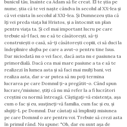
bunicul tău, înainte ca Adam să fie creat. El te ştia pe
nume, ştia că te vei naşte cândva în secolul al XX-lea şi
că vei exista în secolul al XXI-lea. Şi Dumnezeu ştia că
îţi vei preda viaţa lui Hristos, şi a întocmit un plan
pentru viaţa ta. Şi cel mai important lucru pe care
trebuie să-l faci, nu e să te căsătoreşti, să-ţi
construieşti o casă, să-ţi căsătoreşti copiii, ci să duci la
îndeplinire slujba pe care a avut-o pentru tine Isus.
Dar niciodată nu o vei face, dacă asta nu e pasiunea ta
primordială. Dacă cea mai mare pasiune a ta e să te
realizezi în lumea asta şi să faci mai mulţi bani, vei
realiza asta, dar s-ar putea să nu poţi termina
lucrarea pe care Domnul ţi-a pregătit-o. Când spun
lucrare/misiune, ştiţi că nu mă refer la a fi lucrători
creştini cu normă întreagă. Câştigaţi-vă existenţa, aşa
cum o fac şi eu, susţineţi-vă familia, cum fac şi eu, şi
slujiţi-L pe Domnul. Dar căutaţi să împliniţi misiunea
pe care Domnul o are pentru voi. Trebuie să crezi asta
în primul rând. Nu spune: "Oh, dar eu sunt aşa de