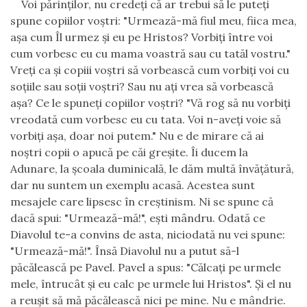
Voi părinţilor, nu credeţi că ar trebui să le puteţi
spune copiilor voştri: "Urmează-mă fiul meu, fiica mea,
aşa cum Îl urmez şi eu pe Hristos?
Vorbiţi între voi
cum vorbesc eu cu mama voastră sau cu tatăl vostru."
Vreţi ca şi copiii voştri să vorbească cum vorbiţi voi cu
soţiile sau soţii voştri? Sau nu aţi vrea să vorbească
aşa? Ce le spuneţi copiilor voştri? "Vă rog să nu vorbiţi
vreodată cum vorbesc eu cu tata.
Voi n-aveţi voie să
vorbiţi aşa, doar noi putem." Nu e de mirare că ai
noştri copii o apucă pe căi greşite. Îi ducem la
Adunare, la şcoala duminicală, le dăm multă învăţătură,
dar nu suntem un exemplu acasă. Acestea sunt
mesajele care lipsesc în creştinism. Ni se spune că
dacă spui: "Urmează-mă!", eşti mândru. Odată ce
Diavolul te-a convins de asta, niciodată nu vei spune:
"Urmează-mă!". Însă Diavolul nu a putut să-l
păcălească pe Pavel. Pavel a spus: "Călcaţi pe urmele
mele, întrucât şi eu calc pe urmele lui Hristos". Şi el nu
a reuşit să mă păcălească nici pe mine. Nu e mândrie.