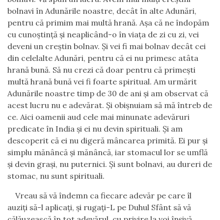
bolnavi în Adunările noastre, decât în alte Adunări,
pentru că primim mai multă hrană. Aşa că ne îndopăm
cu cunoştinţă şi neaplicând-o în viaţa de zi cu zi, vei
deveni un creştin bolnav. Şi vei fi mai bolnav decât cei
din celelalte Adunări, pentru că ei nu primesc atâta
hrană bună. Să nu crezi că doar pentru că primeşti
multă hrană bună vei fi foarte spiritual. Am urmărit
Adunările noastre timp de 30 de ani şi am observat că
acest lucru nu e adevărat. Şi obişnuiam să mă întreb de
ce. Aici oamenii aud cele mai minunate adevăruri
predicate în India şi ei nu devin spirituali. Şi am
descoperit că ei nu digeră mâncarea primită. Ei pur şi
simplu mănâncă şi mănâncă, iar stomacul lor se umflă
şi devin graşi, nu puternici. Şi sunt bolnavi, au dureri de
stomac
, nu sunt spirituali.
Vreau să vă îndemn ca fiecare adevăr pe care îl
auziţi să-l aplicaţi, şi rugaţi-L pe Duhul Sfânt să vă
călăuzească în tot adevărul, cu privire la voi înşivă.