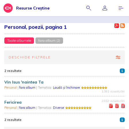
Resurse Creștine
Personal, poezii, pagina 1
Toate albumele
fara album (2)
DESCHIDE FILTRELE
2 rezultate
1
Vin Isus 'naintea Ta
Personal
|
fara album
| Tematica:
Laudă și închinare
1.381 vizualizări
2.032 vizualizări
Fericirea
Personal
|
fara album
| Tematica:
Diverse
2 rezultate
1