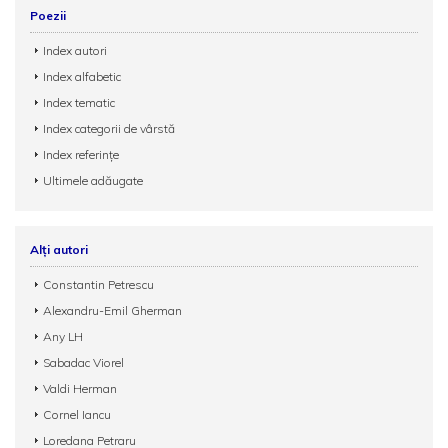
Poezii
Index autori
Index alfabetic
Index tematic
Index categorii de vârstă
Index referințe
Ultimele adăugate
Alți autori
Constantin Petrescu
Alexandru-Emil Gherman
Any LH
Sabadac Viorel
Valdi Herman
Cornel Iancu
Loredana Petraru