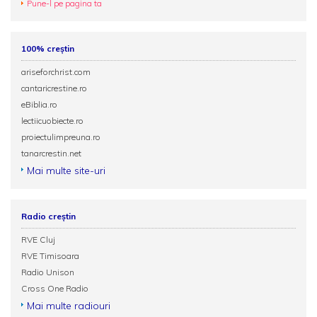
Pune-l pe pagina ta
100% creștin
ariseforchrist.com
cantaricrestine.ro
eBiblia.ro
lectiicuobiecte.ro
proiectulimpreuna.ro
tanarcrestin.net
Mai multe site-uri
Radio creștin
RVE Cluj
RVE Timisoara
Radio Unison
Cross One Radio
Mai multe radiouri