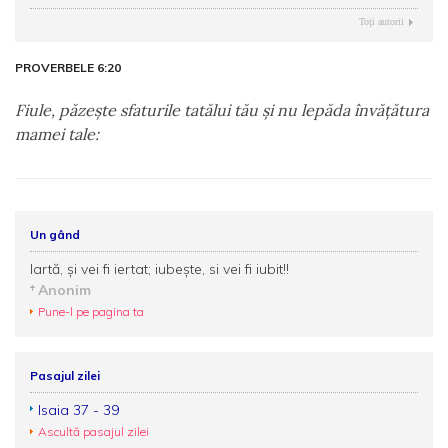
Toţi autorii
PROVERBELE 6:20
Fiule, păzeşte sfaturile tatălui tău şi nu lepăda învăţătura
mamei tale:
Un gând
Iartă, şi vei fi iertat; iubeşte, si vei fi iubit!!
Anonim
Pune-l pe pagina ta
Pasajul zilei
Isaia 37 - 39
Ascultă pasajul zilei