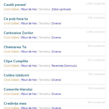
1.126 vizualizări
Caută pacea!
Cristi Dobrei
|
Râuri de Har
| Tematica:
Zidire spirituala
916 vizualizări
Ce poţi face tu
Cristi Dobrei
|
Râuri de Har
| Tematica:
Diverse
1.148 vizualizări
Cerboaica Zorilor
Cristi Dobrei
|
Râuri de Har
| Tematica:
Diverse
964 vizualizări
Chemarea Ta
Cristi Dobrei
|
Râuri de Har
| Tematica:
Diverse
921 vizualizări
Clipe Cumplite
Cristi Dobrei
|
Râuri de Har
| Tematica:
Revenirea Domnului
749 vizualizări
Coliba Izbăvirii
Cristi Dobrei
|
Râuri de Har
| Tematica:
Diverse
944 vizualizări
Comorile Harului
Cristi Dobrei
|
Râuri de Har
| Tematica:
Diverse
855 vizualizări
Credinţa mea
Cristi Dobrei
|
Râuri de Har
| Tematica:
Diverse