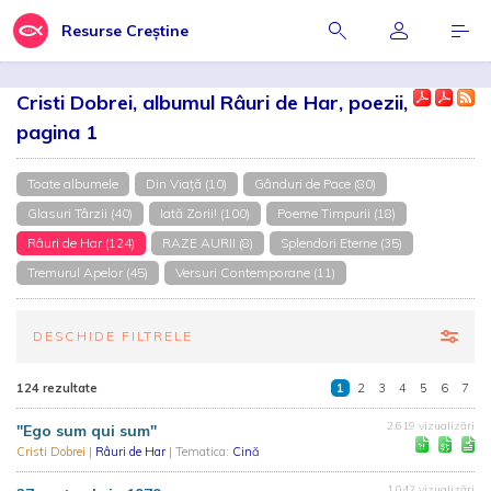
Resurse Creștine
Cristi Dobrei, albumul Râuri de Har, poezii,
pagina 1
Toate albumele
Din Viaţă (10)
Gânduri de Pace (80)
Glasuri Târzii (40)
Iată Zorii! (100)
Poeme Timpurii (18)
Râuri de Har (124)
RAZE AURII (8)
Splendori Eterne (35)
Tremurul Apelor (45)
Versuri Contemporane (11)
DESCHIDE FILTRELE
124 rezultate
1
2
3
4
5
6
7
2.619 vizualizări
"Ego sum qui sum"
Cristi Dobrei
|
Râuri de Har
| Tematica:
Cină
1.042 vizualizări