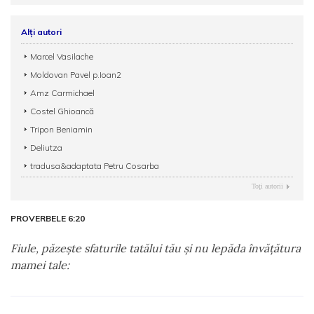
Alți autori
Marcel Vasilache
Moldovan Pavel p.Ioan2
Amz Carmichael
Costel Ghioancă
Tripon Beniamin
Deliutza
tradusa&adaptata Petru Cosarba
Toţi autorii
PROVERBELE 6:20
Fiule, păzeşte sfaturile tatălui tău şi nu lepăda învăţătura
mamei tale: