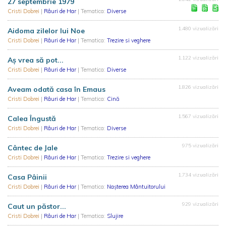
27 septembrie 1979
Cristi Dobrei
|
Râuri de Har
| Tematica:
Diverse
1.480 vizualizări
Aidoma zilelor lui Noe
Cristi Dobrei
|
Râuri de Har
| Tematica:
Trezire si veghere
1.122 vizualizări
Aş vrea să pot...
Cristi Dobrei
|
Râuri de Har
| Tematica:
Diverse
1.826 vizualizări
Aveam odată casa în Emaus
Cristi Dobrei
|
Râuri de Har
| Tematica:
Cină
1.567 vizualizări
Calea Îngustă
Cristi Dobrei
|
Râuri de Har
| Tematica:
Diverse
975 vizualizări
Cântec de Jale
Cristi Dobrei
|
Râuri de Har
| Tematica:
Trezire si veghere
1.734 vizualizări
Casa Pâinii
Cristi Dobrei
|
Râuri de Har
| Tematica:
Nașterea Mântuitorului
929 vizualizări
Caut un păstor...
Cristi Dobrei
|
Râuri de Har
| Tematica:
Slujire