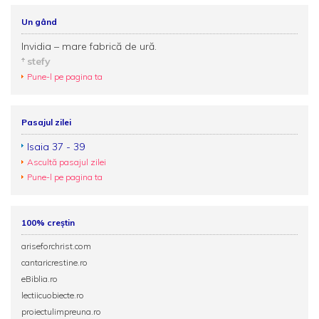
Un gând
Invidia – mare fabrică de ură.
stefy
Pune-l pe pagina ta
Pasajul zilei
Isaia 37 - 39
Ascultă pasajul zilei
Pune-l pe pagina ta
100% creștin
ariseforchrist.com
cantaricrestine.ro
eBiblia.ro
lectiicuobiecte.ro
proiectulimpreuna.ro