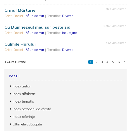
769 vizualizări
Crinul Mărturiei
Cristi Dobrei
|
Râuri de Har
| Tematica:
Diverse
1.767 vizualizări
Cu Dumnezeul meu sar peste zid
Cristi Dobrei
|
Râuri de Har
| Tematica:
Incurajare
712 vizualizări
Culmile Harului
Cristi Dobrei
|
Râuri de Har
| Tematica:
Diverse
124 rezultate
1
2
3
4
5
6
7
Poezii
Index autori
Index alfabetic
Index tematic
Index categorii de vârstă
Index referințe
Ultimele adăugate