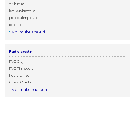
eBiblia.ro
lectiicuobiecte.ro
proiectulimpreuna.ro
tanarcrestin.net
Mai multe site-uri
Radio creștin
RVE Cluj
RVE Timisoara
Radio Unison
Cross One Radio
Mai multe radiouri