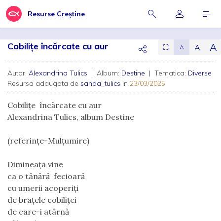
Resurse Creștine
Cobilițe încărcate cu aur
A
A
⛶
A
Autor:
Alexandrina Tulics
| Album:
Destine
| Tematica:
Diverse
Resursa adaugata de
sanda_tulics
in
23/03/2025
Cobilițe  încărcate cu aur
Alexandrina Tulics, album Destine
(referințe-Mulțumire)
Dimineața vine
ca o tânără  fecioară
cu umerii acoperiți
de brațele cobiliței
de care-i atârnă