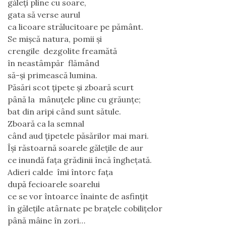
găleți pline cu soare,
gata să verse aurul
ca licoare strălucitoare pe pământ.
Se mișcă natura, pomii și
crengile  dezgolite freamătă
în neastâmpăr  flămând
să-și primească lumina.
Păsări scot țipete și zboară scurt
până la  mânuțele pline cu grăunțe;
bat din aripi când sunt sătule.
Zboară ca la semnal
când aud țipetele păsărilor mai mari.
Își răstoarnă soarele gălețile de aur
ce inundă fața grădinii încă înghețată.
Adieri calde  îmi întorc fața
după fecioarele soarelui
ce se vor întoarce înainte de asfințit
în gălețile atârnate pe brațele cobilițelor
până mâine în zori…