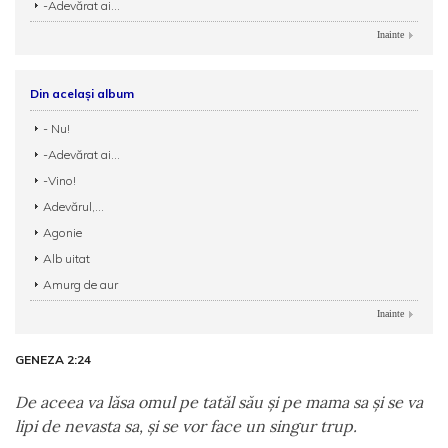
-Adevărat ai...
Inainte
Din același album
- Nu!
-Adevărat ai...
-Vino!
Adevărul,...
Agonie
Alb uitat
Amurg de aur
Inainte
GENEZA 2:24
De aceea va lăsa omul pe tatăl său şi pe mama sa şi se va
lipi de nevasta sa, şi se vor face un singur trup.