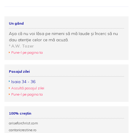
Un gând
Aşa că nu voi lăsa pe nimeni să mă laude şi încerc să nu
dau atenţie celor ce mă acuză.
A.W. Tozer
Pune-l pe pagina ta
Pasajul zilei
Isaia 34 - 36
Ascultă pasajul zilei
Pune-l pe pagina ta
100% creștin
ariseforchrist.com
cantaricrestine.ro