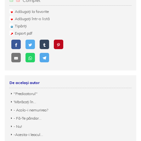
Complet
Adăugați la favorite
Adăugați într-o listă
Tipăriți
Export pdf
De același autor
''Predicatorul''
'Mbrăcați în...
- Acolo-i nemurirea?
- Fă-Te pândar...
- Nu!
-Acesta-i leacul...