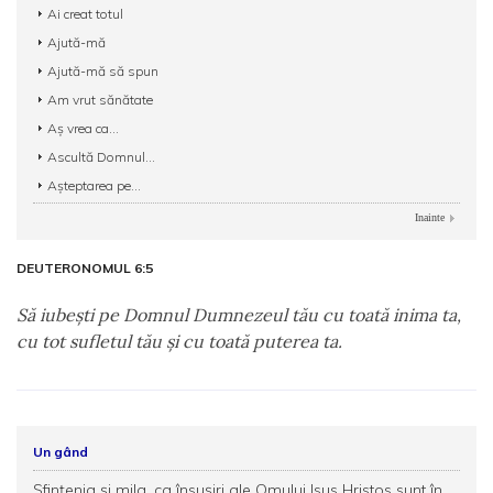
Ai creat totul
Ajută-mă
Ajută-mă să spun
Am vrut sănătate
Aș vrea ca...
Ascultă Domnul...
Așteptarea pe...
Inainte
DEUTERONOMUL 6:5
Să iubeşti pe Domnul Dumnezeul tău cu toată inima ta,
cu tot sufletul tău şi cu toată puterea ta.
Un gând
Sfințenia și mila, ca însușiri ale Omului Isus Hristos sunt în