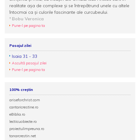
realitate așa de complexe și se întrepătrund unele cu altele
întocmai ca și culorile fascinante ale curcubeului.
Bobu Veronica
Pune-l pe pagina ta
Pasajul zilei
Isaia 31 - 33
Ascultă pasajul zilei
Pune-l pe pagina ta
100% creștin
ariseforchrist.com
cantaricrestine.ro
eBiblia.ro
lectiicuobiecte.ro
proiectulimpreuna.ro
tanarcrestin.net