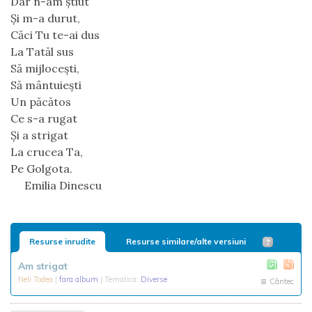
Dar n-am știut 
Și m-a durut,
Căci Tu te-ai dus
La Tatăl sus
Să mijlocești,
Să mântuiești 
Un păcătos 
Ce s-a rugat
Și a strigat
La crucea Ta,
Pe Golgota.
     Emilia Dinescu
Resurse inrudite
Resurse similare/alte versiuni
Am strigat
Neli Todea
|
fara album
| Tematica:
Diverse
Cântec