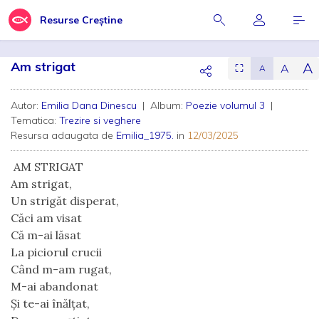
Resurse Creștine
Am strigat
A
A
⛶
A
Autor:
Emilia Dana Dinescu
| Album:
Poezie volumul 3
|
Tematica:
Trezire si veghere
Resursa adaugata de
Emilia_1975.
in
12/03/2025
 AM STRIGAT
Am strigat,
Un strigăt disperat,
Căci am visat
Că m-ai lăsat 
La piciorul crucii
Când m-am rugat,
M-ai abandonat
Și te-ai înălțat,