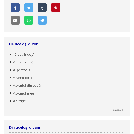
De același autor
"Black friday"
A fost odată
A șaptea zi
A venit iarna...
Acvariul din casă
Acvariul meu
Agitație
Inainte
Din același album