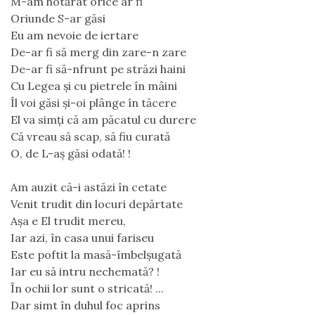
M-am hotărât orice ar fi
Oriunde S-ar găsi
Eu am nevoie de iertare
De-ar fi să merg din zare-n zare
De-ar fi să-nfrunt pe străzi haini
Cu Legea și cu pietrele în mâini
Îl voi găsi și-oi plânge în tăcere
El va simți că am păcatul cu durere
Că vreau să scap, să fiu curată
O, de L-aș găsi odată! !
Am auzit că-i astăzi în cetate
Venit trudit din locuri depărtate
Așa e El trudit mereu,
Iar azi, în casa unui fariseu
Este poftit la masă-îmbelșugată
Iar eu să intru nechemată? !
În ochii lor sunt o stricată! ...
Dar simt în duhul foc aprins