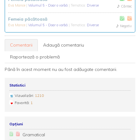
Eva Mance
|
Volumul 5 - Doar o vorbă
| Tematica:
Diverse
Cântec
Femeia păcătoasă
Eva Mance
|
Volumul 5 - Doar o vorbă
| Tematica:
Diverse
Negativ
Comentarii
Adaugă comentariu
Raportează o problemă
Până în acest moment nu au fost adăugate comentarii.
Statistici
Vizualizări:
1210
Favorită:
1
Opțiuni
Gramatical