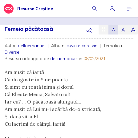
Resurse Creștine
Femeia păcătoasă
A
A
⛶
A
Autor:
dellaemanuel
| Album:
cuvinte care vin
| Tematica:
Diverse
Resursa adaugata de
dellaemanuel
in
08/02/2021
Am auzit că iartă
Că dragoste în Sine poartă
Și simt cu toată inima și dorul
Că El este Mesia, Salvatorul!
Iar eu? ... O păcătoasă alungată...
Am auzit că Lui nu-i scârbă de-o stricată,
Și dacă vii la El
Cu lacrimi de căință, iartă!