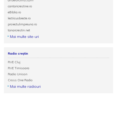
ariseforchrist.com
cantaricrestine.ro
eBiblia.ro
lectiicuobiecte.ro
proiectulimpreuna.ro
tanarcrestin.net
Mai multe site-uri
Radio creștin
RVE Cluj
RVE Timisoara
Radio Unison
Cross One Radio
Mai multe radiouri