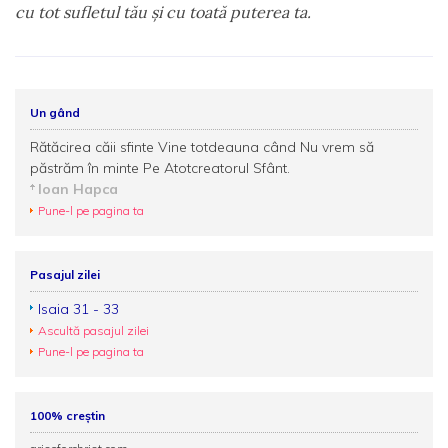
cu tot sufletul tău şi cu toată puterea ta.
Un gând
Rătăcirea căii sfinte Vine totdeauna când Nu vrem să
păstrăm în minte Pe Atotcreatorul Sfânt.
Ioan Hapca
Pune-l pe pagina ta
Pasajul zilei
Isaia 31 - 33
Ascultă pasajul zilei
Pune-l pe pagina ta
100% creștin