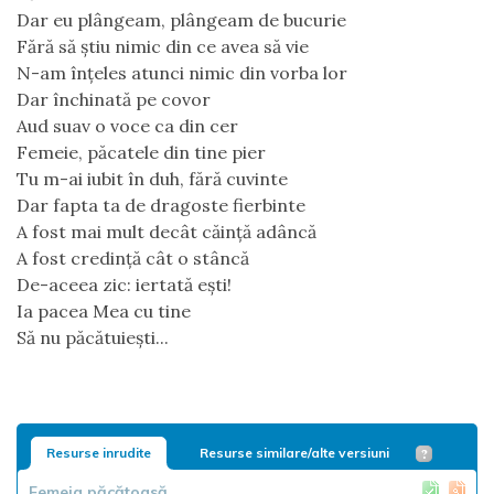
Dar eu plângeam, plângeam de bucurie
Fără să știu nimic din ce avea să vie
N-am înțeles atunci nimic din vorba lor
Dar închinată pe covor
Aud suav o voce ca din cer
Femeie, păcatele din tine pier
Tu m-ai iubit în duh, fără cuvinte
Dar fapta ta de dragoste fierbinte
A fost mai mult decât căință adâncă
A fost credință cât o stâncă
De-aceea zic: iertată ești!
Ia pacea Mea cu tine
Să nu păcătuiești...
Resurse inrudite
Resurse similare/alte versiuni
Femeia păcătoasă