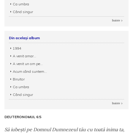
Ca umbra
Când singur
Inainte
Din același album
1994
A venit amar...
A venit un om pe...
Acum când suntem...
Biruitor
Ca umbra
Când singur
Inainte
DEUTERONOMUL 6:5
Să iubeşti pe Domnul Dumnezeul tău cu toată inima ta,