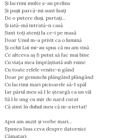
Și lacrimi multe s-au prelins
Și pașii parcă-mi sunt luați
De o putere duși, purtați...
Și iată-mă intrată-n casă
Sunt toți atenți la ce-i pe masă
Doar Unul m-a privit ca o lumină
Și ochii Lui mi-au spus că nu am vină
Ce altceva aș fi putut să fac mai bine
Cu viața mea împrăștiată sub ruine
Cu toate relele venite-n gând
Doar pe genunchi plângând plângând
Cu lacrimi mari picioarele să-I spăl
Iar părul meu să I le șteargă ca un văl
Să I le ung cu mir de nard curat
Că simt în duhul meu că m-a iertat!
Apoi am auzit și vorbe mari...
Spunea Isus ceva despre datornici
Cămatari