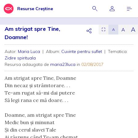
Resurse Creștine
Am strigat spre Tine,
A
A
⛶
A
Doamne!
Autor:
Maria Luca
| Album:
Cuvinte pentru suflet
| Tematica:
Zidire spirituala
Resursa adaugata de
maria23luca
in
02/08/2017
Am strigat spre Tine, Doamne
Din necaz și strâmtorare. . .
Te-am rugat să-mi dai putere
Să legi rana ce mă doare. . .
Doamne, am strigat spre Tine
Medic bun și minunat
Și din cerul slavei Tale
Ai răspuns când Te-am chemat. . .