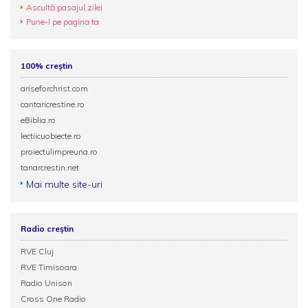
Ascultă pasajul zilei
Pune-l pe pagina ta
100% creștin
ariseforchrist.com
cantaricrestine.ro
eBiblia.ro
lectiicuobiecte.ro
proiectulimpreuna.ro
tanarcrestin.net
Mai multe site-uri
Radio creștin
RVE Cluj
RVE Timisoara
Radio Unison
Cross One Radio