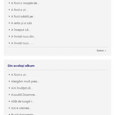
A fost o noapte de...
A fost o zi...
A fost odată pe...
A ierta şi a iubi
A început să...
A înviat Isus din...
A înviat Isus......
Inainte
Din același album
A fost o zi...
Alergăm mult prea...
Am învățat că...
Ascultă Doamne...
Atât de lungă-i...
Azi e vremea...
Bună dimineața,...