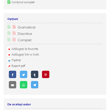
Conținut complet
Opțiuni
Gramatical
Diacritice
Complet
Adăugați la favorite
Adăugați într-o listă
Tipăriți
Export pdf
De același autor