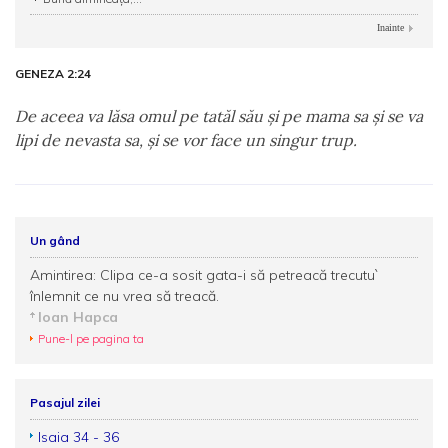
Inainte
GENEZA 2:24
De aceea va lăsa omul pe tatăl său şi pe mama sa şi se va
lipi de nevasta sa, şi se vor face un singur trup.
Un gând
Amintirea: Clipa ce-a sosit gata-i să petreacă trecutu`
înlemnit ce nu vrea să treacă.
Ioan Hapca
Pune-l pe pagina ta
Pasajul zilei
Isaia 34 - 36