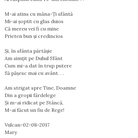
M-ai atins cu mâna-Ți sfântă
Mi-ai șoptit cu glas duios
Că mereu vei fi cu mine
Prieten bun și credincios
Și, în sfânta părtășie
Am simțit pe Duhul Sfânt
Cum mi-a dat în trup putere
Să pășesc mai cu avânt. . .
Am strigat spre Tine, Doamne
Din a gropii fărdelege
Și m-ai ridicat pe Stâncă,
M-ai făcut un fiu de Rege!
Vulcan-02-08-2017
Mary