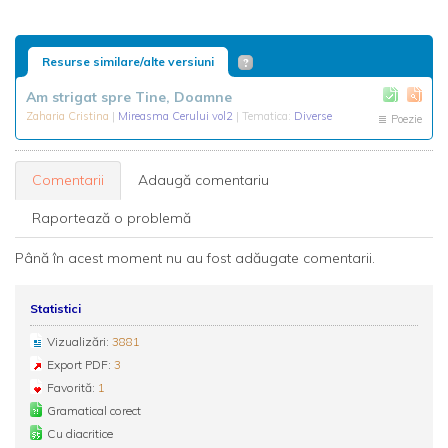
Resurse similare/alte versiuni
Am strigat spre Tine, Doamne
Zaharia Cristina
|
Mireasma Cerului vol2
| Tematica:
Diverse
Poezie
Comentarii
Adaugă comentariu
Raportează o problemă
Până în acest moment nu au fost adăugate comentarii.
Statistici
Vizualizări:
3881
Export PDF:
3
Favorită:
1
Gramatical corect
Cu diacritice