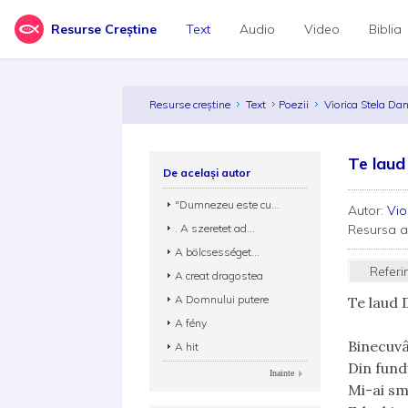
Resurse Creștine
Text
Audio
Video
Biblia
Resurse creștine
Text
Poezii
Viorica Stela Da
Te lau
De același autor
"Dumnezeu este cu...
Autor:
Vio
. A szeretet ad...
Resursa 
A bölcsességet...
Referi
A creat dragostea
A Domnului putere
Te laud
A fény
Binecuvân
A hit
Din fund
Inainte
Mi-ai smu