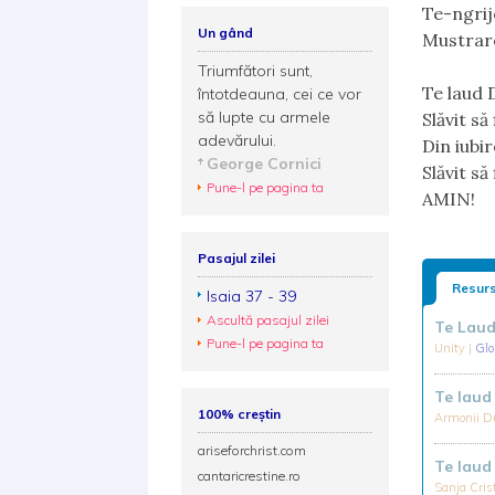
Te-ngrije
Un gând
Mustrar
Triumfători sunt,
Te laud 
întotdeauna, cei ce vor
să lupte cu armele
Slăvit să
adevărului.
Din iubir
George Cornici
Slăvit s
Pune-l pe pagina ta
AMIN!
Pasajul zilei
Resurs
Isaia 37 - 39
Ascultă pasajul zilei
Te Lau
Pune-l pe pagina ta
Unity
|
Glo
Te lau
100% creștin
Armonii Du
ariseforchrist.com
Te lau
cantaricrestine.ro
Sanja Cris