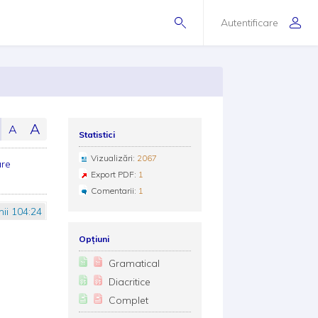
Autentificare
A
A
Statistici
Vizualizări:
2067
are
Export PDF:
1
Comentarii:
1
ii 104:24
Opțiuni
Gramatical
Diacritice
Complet