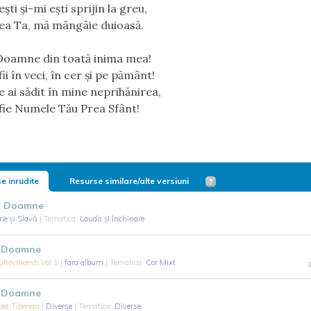
şti și-mi ești sprijin la greu,
ea Ta, mă mângâie duioasă.
Doamne din toată inima mea!
 fii în veci, în cer şi pe pământ!
e ai sădit în mine neprihănirea,
ă fie Numele Tău Prea Sfânt!
e inrudite
Resurse similare/alte versiuni
d Doamne
rie şi Slavă
| Tematica:
Laudă și închinare
d Doamne
hovnicesti Vol 1
|
fara album
| Tematica:
Cor Mixt
d Doamne
tea Tiberian
|
Diverse
| Tematica:
Diverse