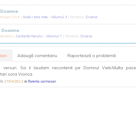
d Doamne
măşan Cristi
|
Acolo-i tara mea - Volumul 3
| Tematica:
Diverse
d, Doamne
oldoveanu
|
Cantarile Harului - Volumul 7
| Tematica:
Diverse
arii
Adaugă comentariu
Raportează o problemă
 versuri. Sa il laudam necontenit pe Domnul Vietii.Multa pace
ari sora Viorica.
 în
27/04/2013
de
florenta.sarmasan