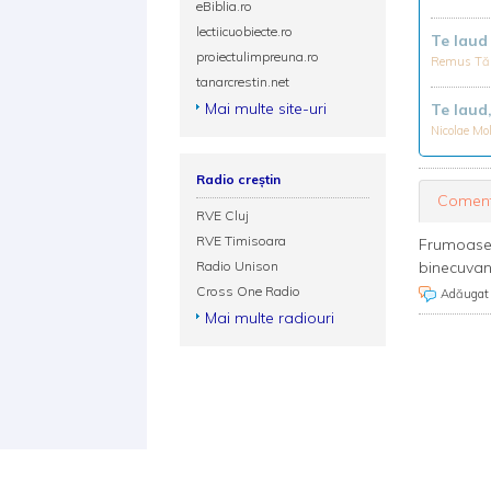
eBiblia.ro
lectiicuobiecte.ro
Te lau
proiectulimpreuna.ro
Remus Tă
tanarcrestin.net
Mai multe site-uri
Te lau
Nicolae M
Radio creștin
Coment
RVE Cluj
RVE Timisoara
Frumoase
Radio Unison
binecuvant
Cross One Radio
Adăugat
Mai multe radiouri