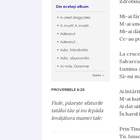
Zdrobind
Din același album
Mi-ai fă
A creat dragostea
M-ai sme
A murit! A inviat!...
Mi-ai dăr
Adevarul
Ce-au pu
Adevarul...
Adio, frământări
La cruce
Adio, zbuciumări...
Salvarea 
Ai mila, Doamne
Lumina A
Să-mi mân
Inainte
PROVERBELE 6:20
Ai întări
M-ai luat
Fiule, păzeşte sfaturile
Ai dat ui
tatălui tău şi nu lepăda
În harul 
învăţătura mamei tale:
Prin Tin
Tu, Isuse