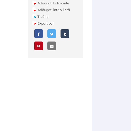
Adăugați la favorite
Adăugați într-o listă
Tipăriți
Export pdf