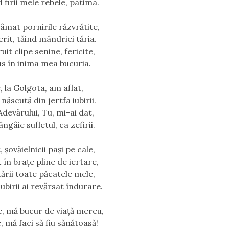
 firii mele rebele, patima.
râmat pornirile răzvrătite,
rit, tăind mândriei tăria.
uit clipe senine, fericite,
s în inima mea bucuria.
, la Golgota, am aflat,
născută din jertfa iubirii.
devărului, Tu, mi-ai dat,
gâie sufletul, ca zefirii.
t, șovăielnicii pași pe cale,
 în braţe pline de iertare,
tării toate păcatele mele,
iubirii ai revărsat îndurare.
e, mă bucur de viaţă mereu,
, mă faci să fiu sănătoasă!