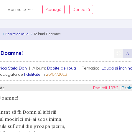
Mai multe
Adaugă
Donează
n
Bobite de roua
Te laud Doamne!
d Doamne!
⛶
A
rica Stela Dan
| Album:
Bobite de roua
| Tematica:
Laudă și închin
adaugata de
fidelitate
in
26/04/2013
nțe
Psalmii 103:2
|
Psalm
 Doamne!
tat să fii Domn al iubirii!
ul mocirlei mi-ai scos inima,
ls sufletul din groapa pieirii,