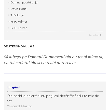
Domnul poartă grija
David Haas
T. Babuţia
H. R. Palmer
G. G. Korben
Toţi autorii
DEUTERONOMUL 6:5
Să iubeşti pe Domnul Dumnezeul tău cu toată inima ta,
cu tot sufletul tău şi cu toată puterea ta.
Un gând
Din cochilia neiertării nu poţi ieşi decât făcându-te mic de
tot...
Ficard Florica