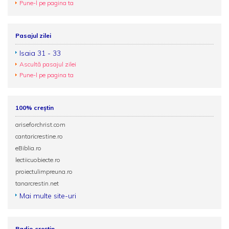
Pune-l pe pagina ta
Pasajul zilei
Isaia 31 - 33
Ascultă pasajul zilei
Pune-l pe pagina ta
100% creștin
ariseforchrist.com
cantaricrestine.ro
eBiblia.ro
lectiicuobiecte.ro
proiectulimpreuna.ro
tanarcrestin.net
Mai multe site-uri
Radio creștin