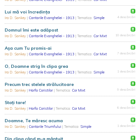
Lui mă voi încredința
4 descărcări
Ira D. Sankey
|
Cantarile Evangheliei - 1913
| Tematica:
Simple
Domnul îmi este adăpost
10 descărcări
Ira D. Sankey
|
Cantarile Evangheliei - 1913
| Tematica:
Cor Mixt
Așa cum Tu promis-ai
7 descărcări
Ira D. Sankey
|
Cantarile Evangheliei - 1913
| Tematica:
Cor Mixt
O, Doamne strig în clipa grea
1 descărcări
Ira D. Sankey
|
Cantarile Evangheliei - 1913
| Tematica:
Simple
Precum trec stelele strălucitoare
9 descărcări
Ira D. Sankey
|
Harfa Coristilor
| Tematica:
Cor Mixt
Stați tare!
6 descărcări
Ira D. Sankey
|
Harfa Coristilor
| Tematica:
Cor Mixt
Doamne, Te măresc acuma
1 descărcări
Ira D. Sankey
|
Cantarile Triumfului
| Tematica:
Simple
Din clipa când m-a mântuit