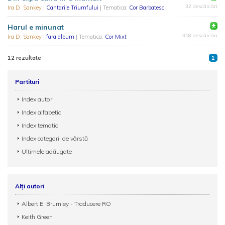
32 descărcări
Ira D. Sankey
|
Cantarile Triumfului
| Tematica:
Cor Barbatesc
Harul e minunat
358 descărcări
Ira D. Sankey
|
fara album
| Tematica:
Cor Mixt
12 rezultate
1
Partituri
Index autori
Index alfabetic
Index tematic
Index categorii de vârstă
Ultimele adăugate
Alți autori
Albert E. Brumley - Traducere RO
Keith Green