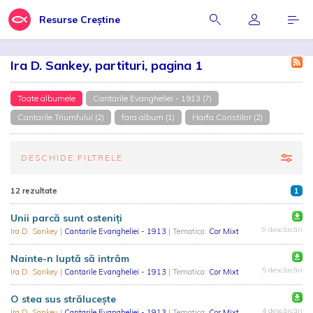
Resurse Creștine
Ira D. Sankey, partituri, pagina 1
Toate albumele
Cantarile Evangheliei - 1913 (7)
Cantarile Triumfului (2)
fara album (1)
Harfa Coristilor (2)
DESCHIDE FILTRELE
12 rezultate
1
Unii parcă sunt osteniți
9 descărcări
Ira D. Sankey
|
Cantarile Evangheliei - 1913
| Tematica:
Cor Mixt
Nainte-n luptă să intrăm
5 descărcări
Ira D. Sankey
|
Cantarile Evangheliei - 1913
| Tematica:
Cor Mixt
O stea sus străluceşte
4 descărcări
Ira D. Sankey
|
Cantarile Evangheliei - 1913
| Tematica:
Cor Mixt