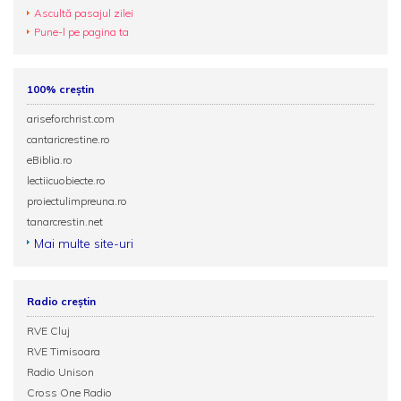
Ascultă pasajul zilei
Pune-l pe pagina ta
100% creștin
ariseforchrist.com
cantaricrestine.ro
eBiblia.ro
lectiicuobiecte.ro
proiectulimpreuna.ro
tanarcrestin.net
Mai multe site-uri
Radio creștin
RVE Cluj
RVE Timisoara
Radio Unison
Cross One Radio