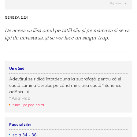
Toţi autorii
GENEZA 2:24
De aceea va lăsa omul pe tatăl său şi pe mama sa şi se va
lipi de nevasta sa, şi se vor face un singur trup.
Un gând
Adevărul se ridică întotdeauna la suprafață, pentru că el
caută Lumina Cerului, pe când minciuna caută întunericul
adâncului.
Ana Haz
Pune-l pe pagina ta
Pasajul zilei
Isaia 34 - 36