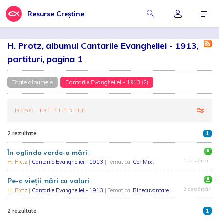
Resurse Creștine
H. Protz, albumul Cantarile Evangheliei - 1913,
partituri, pagina 1
Toate albumele
Cantarile Evangheliei - 1913 (2)
DESCHIDE FILTRELE
2 rezultate
1
În oglinda verde-a mării
1 descărcări
H. Protz
|
Cantarile Evangheliei - 1913
| Tematica:
Cor Mixt
Pe-a vieții mări cu valuri
2 descărcări
H. Protz
|
Cantarile Evangheliei - 1913
| Tematica:
Binecuvantare
2 rezultate
1