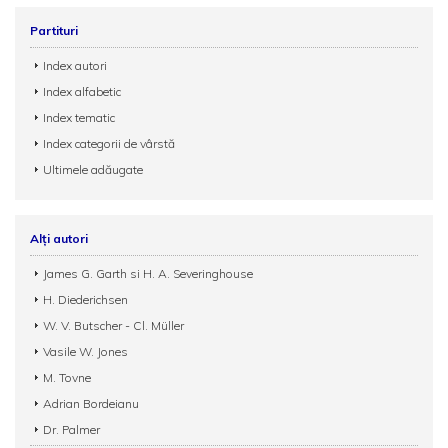
Partituri
Index autori
Index alfabetic
Index tematic
Index categorii de vârstă
Ultimele adăugate
Alți autori
James G. Garth si H. A. Severinghouse
H. Diederichsen
W. V. Butscher - Cl. Müller
Vasile W. Jones
M. Tovne
Adrian Bordeianu
Dr. Palmer