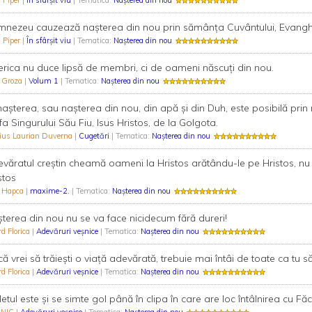
 Piper
|
În sfârşit viu
| Tematica:
Nașterea din nou
nezeu cauzează naşterea din nou prin sămânţa Cuvântului, Evanghe
 Piper
|
În sfârşit viu
| Tematica:
Nașterea din nou
erica nu duce lipsă de membri, ci de oameni născuţi din nou.
n Groza
|
Volum 1
| Tematica:
Nașterea din nou
aşterea, sau naşterea din nou, din apă şi din Duh, este posibilă pr
tfa Singurului Său Fiu, Isus Hristos, de la Golgota.
vius Laurian Duverna
|
Cugetări
| Tematica:
Nașterea din nou
văratul creștin cheamă oameni la Hristos arătându-le pe Hristos, nu 
stos
n Hapca
|
maxime-2.
| Tematica:
Nașterea din nou
terea din nou nu se va face nicidecum fără dureri!
rd Florica
|
Adevăruri veşnice
| Tematica:
Nașterea din nou
ă vrei să trăieşti o viaţă adevărată, trebuie mai întâi de toate ca tu să 
rd Florica
|
Adevăruri veşnice
| Tematica:
Nașterea din nou
letul este şi se simte gol până în clipa în care are loc întâlnirea cu Făc