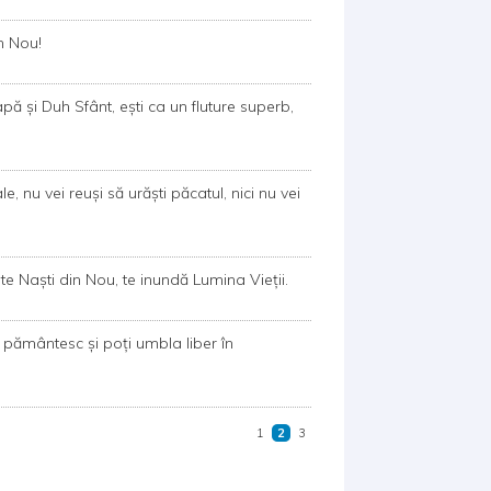
in Nou!
pă și Duh Sfânt, ești ca un fluture superb,
, nu vei reuși să urăști păcatul, nici nu vei
e Naști din Nou, te inundă Lumina Vieții.
 pământesc și poți umbla liber în
1
2
3