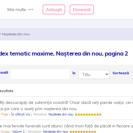
Mai multe
Adaugă
Donează
Nașterea din nou
dex tematic maxime, Nașterea din nou, pagina 2
aută
în
Sortează
rezultate
fiţi descurajaţi de suferinţa voastră! Chiar dacă veţi pierde viaţa, ce
ţa pe care o aveţi prin naşterea din nou.
 Piper
|
În sfârşit viu
| Tematica:
Nașterea din nou
e mai fericite funeralii sunt atunci când mori faţă de păcat in fiecare zi
n Groza
|
Volum 1
| Tematica:
Nașterea din nou