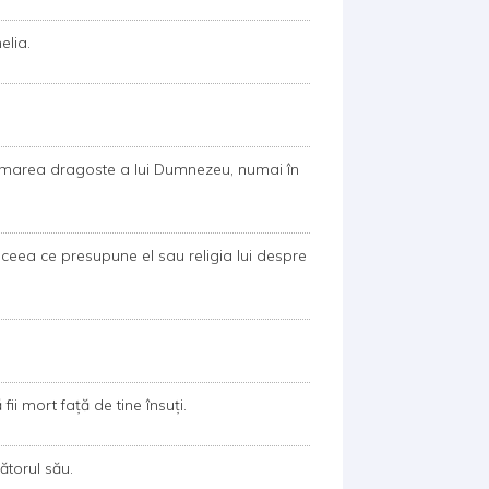
lia.
in marea dragoste a lui Dumnezeu, numai în
ceea ce presupune el sau religia lui despre
fii mort faţă de tine însuţi.
ătorul său.