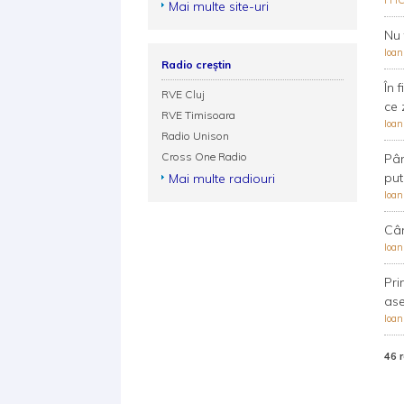
FFI
Mai multe site-uri
Nu 
Ioa
Radio creștin
În 
RVE Cluj
ce 
RVE Timisoara
Ioa
Radio Unison
Cross One Radio
Pân
put
Mai multe radiouri
Ioa
Cân
Ioa
Pri
ase
Ioa
46 