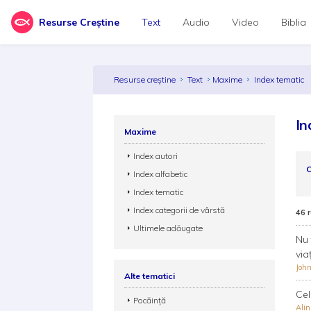
Resurse Creștine
Text
Audio
Video
Biblia
Resurse creștine
Text
Maxime
Index tematic
In
Maxime
Index autori
C
Index alfabetic
Index tematic
Index categorii de vârstă
46 
Ultimele adăugate
Nu 
via
John
Alte tematici
Cel
Pocăință
Ali