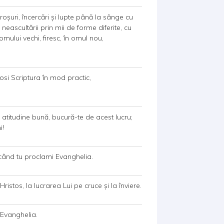
roşuri, încercări şi lupte până la sânge cu
ii neascultării prin mii de forme diferite, cu
ului vechi, firesc, în omul nou,
osi Scriptura în mod practic,
o atitudine bună, bucură-te de acest lucru;
i!
 când tu proclami Evanghelia.
stos, la lucrarea Lui pe cruce şi la înviere.
 Evanghelia.