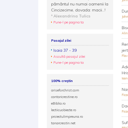
John
pământul nu numai oamenii la
Cincizecime, dovada: macii...!
Dum
Alexandrina Tulics
John
Pune-l pe pagina ta
Bis
Ali
Pasajul zilei
Ren
Isaia 37 - 39
jer
Fla
Ascultă pasajul zilei
Pune-l pe pagina ta
Ade
Hri
Ioa
100% creștin
Naş
ariseforchrist.com
Fica
cantaricrestine.ro
eBiblia.ro
Dac
lectiicuobiecte.ro
Fica
proiectulimpreuna.ro
Suf
tanarcrestin.net