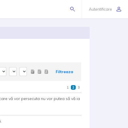
Autentificare
Filtreaza
1
2
3
i care vă vor persecuta nu vor putea să vă ia
.