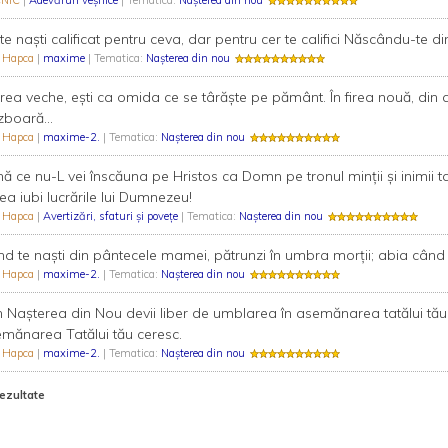
CNIC
|
Adevăruri veşnice
| Tematica:
Nașterea din nou
te naști calificat pentru ceva, dar pentru cer te califici Născându-te d
n Hapca
|
maxime
| Tematica:
Nașterea din nou
firea veche, ești ca omida ce se târăște pe pământ. În firea nouă, din a
zboară...
n Hapca
|
maxime-2.
| Tematica:
Nașterea din nou
ă ce nu-L vei înscăuna pe Hristos ca Domn pe tronul minții și inimii tale
ea iubi lucrările lui Dumnezeu!
n Hapca
|
Avertizări, sfaturi și povețe
| Tematica:
Nașterea din nou
d te naști din pântecele mamei, pătrunzi în umbra morții; abia când t
n Hapca
|
maxime-2.
| Tematica:
Nașterea din nou
n Nașterea din Nou devii liber de umblarea în asemănarea tatălui tău
mănarea Tatălui tău ceresc.
n Hapca
|
maxime-2.
| Tematica:
Nașterea din nou
rezultate