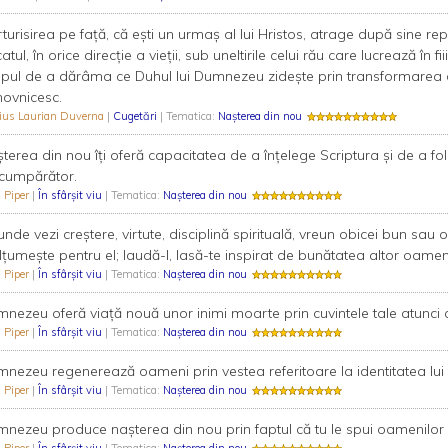
turisirea pe faţă, că eşti un urmaş al lui Hristos, atrage după sine rep
atul, în orice direcţie a vieţii, sub uneltirile celui rău care lucrează în fi
pul de a dărâma ce Duhul lui Dumnezeu zideşte prin transformarea om
ovnicesc.
vius Laurian Duverna
|
Cugetări
| Tematica:
Nașterea din nou
terea din nou îţi oferă capacitatea de a înţelege Scriptura şi de a fol
cumpărător.
 Piper
|
În sfârşit viu
| Tematica:
Nașterea din nou
unde vezi creştere, virtute, disciplină spirituală, vreun obicei bun sau 
ţumeşte pentru el; laudă-l, lasă-te inspirat de bunătatea altor oamen
 Piper
|
În sfârşit viu
| Tematica:
Nașterea din nou
nezeu oferă viaţă nouă unor inimi moarte prin cuvintele tale atunci
 Piper
|
În sfârşit viu
| Tematica:
Nașterea din nou
nezeu regenerează oameni prin vestea referitoare la identitatea lui Hri
 Piper
|
În sfârşit viu
| Tematica:
Nașterea din nou
nezeu produce naşterea din nou prin faptul că tu le spui oamenilor