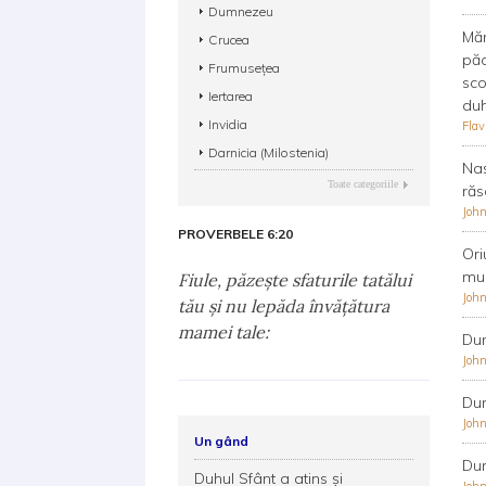
Dumnezeu
Măr
Crucea
păc
Frumusețea
sco
Iertarea
duh
Invidia
Fla
Darnicia (Milostenia)
Naş
Toate categoriile
răs
John
PROVERBELE 6:20
Ori
mul
Fiule, păzeşte sfaturile tatălui
John
tău şi nu lepăda învăţătura
mamei tale:
Dum
John
Dum
John
Un gând
Dum
Duhul Sfânt a atins și