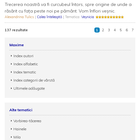
Trecerea noastră va fi curcubeul întors, spre origine de unde a
răsărit cu fața peste noi pe pământ. Vom înflori veșnic.
Alexandrina Tulics
|
Calea înteleaptă
| Tematica:
Veșnicia
137 rezultate
1
2
3
4
5
6
7
Maxime
Index autori
Index alfabetic
Index tematic
Index categorii de vârstă
Ultimele adăugate
Alte tematici
Vorbirea-tăcerea
Hainele
Mila