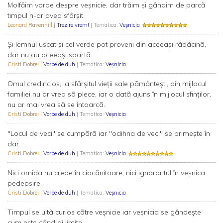
Molfăim vorbe despre veșnicie, dar trăim și gândim de parcă
timpul n-ar avea sfârșit.
Leonard Ravenhill
|
Trezire vrem!
| Tematica:
Veșnicia
Şi lemnul uscat şi cel verde pot proveni din aceeaşi rãdãcinã,
dar nu au aceeaşi soartã.
Cristi Dobrei
|
Vorbe de duh
| Tematica:
Veșnicia
Omul credincios, la sfârşitul vieţii sale pãmânteşti, din mijlocul
familiei nu ar vrea sã plece, iar o datã ajuns în mijlocul sfinţilor,
nu ar mai vrea sã se întoarcã.
Cristi Dobrei
|
Vorbe de duh
| Tematica:
Veșnicia
"Locul de veci" se cumpãrã iar "odihna de veci" se primeşte în
dar.
Cristi Dobrei
|
Vorbe de duh
| Tematica:
Veșnicia
Nici omida nu crede în ciocãnitoare, nici ignorantul în veşnica
pedepsire.
Cristi Dobrei
|
Vorbe de duh
| Tematica:
Veșnicia
Timpul se uitã curios cãtre veşnicie iar veşnicia se gândeşte
cum este când ai limite.