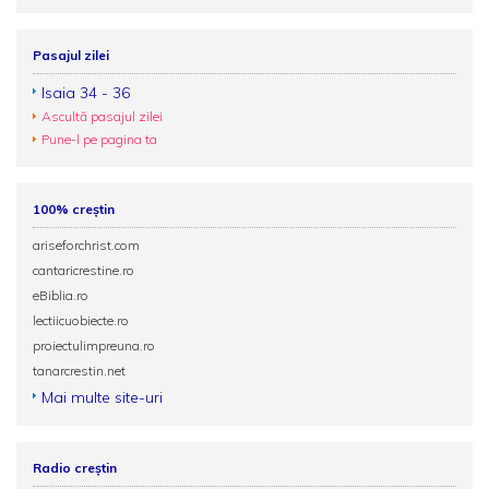
Pasajul zilei
Isaia 34 - 36
Ascultă pasajul zilei
Pune-l pe pagina ta
100% creștin
ariseforchrist.com
cantaricrestine.ro
eBiblia.ro
lectiicuobiecte.ro
proiectulimpreuna.ro
tanarcrestin.net
Mai multe site-uri
Radio creștin