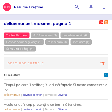
Resurse Creștine
dellaemanuel, maxime, pagina 1
Toate albumele
Al 12-lea ceas (3)
cuvinte care vin (6)
Despre oameni și viață (1)
fara album (3)
închinare (1)
Şi nu uita să fugi (4)
DESCHIDE FILTRELE
18 rezultate
1
Timpul pe care îl străbați Îți adună faptele Și naște consecințele
lor...
dellaemanuel
|
cuvinte care vin
| Tematica:
Diverse
Acolo unde încep pretențiile se termină fericirea.
dellaemanuel
|
cuvinte care vin
| Tematica:
Diverse