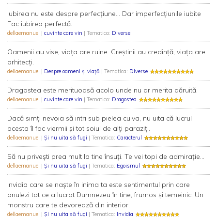
Iubirea nu este despre perfecțiune... Dar imperfecțiunile iubite
Fac iubirea perfectă.
dellaemanuel
|
cuvinte care vin
| Tematica:
Diverse
Oamenii au vise, viața are ruine. Creștinii au credință, viața are
arhitecți.
dellaemanuel
|
Despre oameni și viață
| Tematica:
Diverse
Dragostea este merituoasă acolo unde nu ar merita dăruită.
dellaemanuel
|
cuvinte care vin
| Tematica:
Dragostea
Dacă simți nevoia să intri sub pielea cuiva, nu uita că lucrul
acesta îl fac viermii și tot soiul de alți paraziți.
dellaemanuel
|
Şi nu uita să fugi
| Tematica:
Caracterul
Să nu privești prea mult la tine însuți. Te vei topi de admirație...
dellaemanuel
|
Şi nu uita să fugi
| Tematica:
Egoismul
Invidia care se naște în inima ta este sentimentul prin care
anulezi tot ce a lucrat Dumnezeu în tine, frumos și temeinic. Un
monstru care te devorează din interior.
dellaemanuel
|
Şi nu uita să fugi
| Tematica:
Invidia