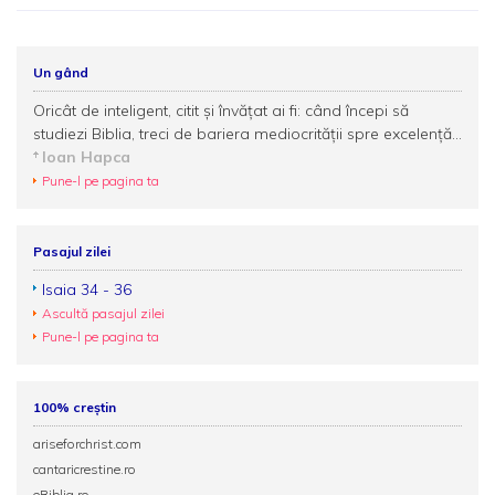
Un gând
Oricât de inteligent, citit și învățat ai fi: când începi să
studiezi Biblia, treci de bariera mediocrității spre excelență...
Ioan Hapca
Pune-l pe pagina ta
Pasajul zilei
Isaia 34 - 36
Ascultă pasajul zilei
Pune-l pe pagina ta
100% creștin
ariseforchrist.com
cantaricrestine.ro
eBiblia.ro