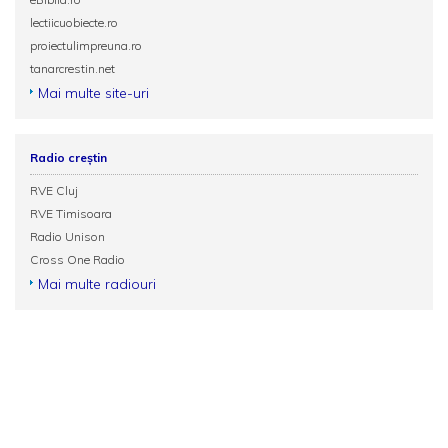
lectiicuobiecte.ro
proiectulimpreuna.ro
tanarcrestin.net
Mai multe site-uri
Radio creștin
RVE Cluj
RVE Timisoara
Radio Unison
Cross One Radio
Mai multe radiouri