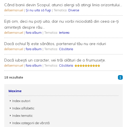
Când banii devin Scopul, atunci alergi să atingi linia orizontului...
dellaemanuel
|
Şi nu uita să fugi
| Tematica:
Diverse
Eşti om, deci nu poți uita, dar nu vorbi niciodată din ceea ce-ți
amintești despre rău...
dellaemanuel
|
fara album
| Tematica:
Iertarea
Dacă ochiul îţi este sănătos, partenerul tău nu are riduri
dellaemanuel
|
fara album
| Tematica:
Căsătoria
Dacă iubeşti un caracter, vei trăi alături de o frumuseţe.
dellaemanuel
|
fara album
| Tematica:
Căsătoria
18 rezultate
1
Maxime
Index autori
Index alfabetic
Index tematic
Index categorii de vârstă