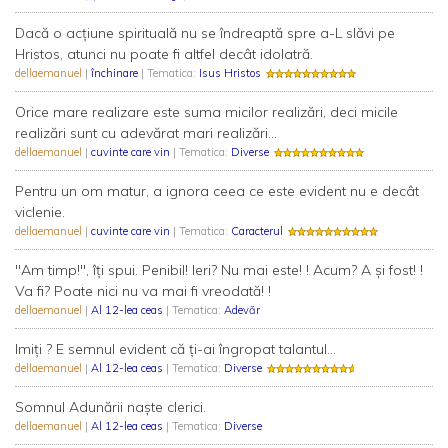
Dacă o acțiune spirituală nu se îndreaptă spre a-L slăvi pe
Hristos, atunci nu poate fi altfel decât idolatră.
dellaemanuel
|
închinare
| Tematica:
Isus Hristos
Orice mare realizare este suma micilor realizări, deci micile
realizări sunt cu adevărat mari realizări...
dellaemanuel
|
cuvinte care vin
| Tematica:
Diverse
Pentru un om matur, a ignora ceea ce este evident nu e decât
viclenie.
dellaemanuel
|
cuvinte care vin
| Tematica:
Caracterul
"Am timp!", îți spui. Penibil! Ieri? Nu mai este! ! Acum? A și fost! !
Va fi? Poate nici nu va mai fi vreodată! !
dellaemanuel
|
Al 12-lea ceas
| Tematica:
Adevăr
Imiţi ? E semnul evident că ţi-ai îngropat talantul...
dellaemanuel
|
Al 12-lea ceas
| Tematica:
Diverse
Somnul Adunării naşte clerici.
dellaemanuel
|
Al 12-lea ceas
| Tematica:
Diverse