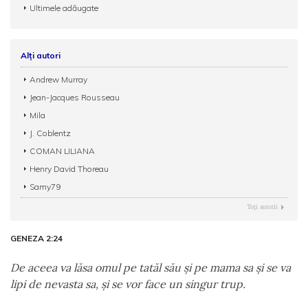
Ultimele adăugate
Alți autori
Andrew Murray
Jean-Jacques Rousseau
Mila
J. Coblentz
COMAN LILIANA
Henry David Thoreau
Samy79
Toţi autorii
GENEZA 2:24
De aceea va lăsa omul pe tatăl său şi pe mama sa şi se va
lipi de nevasta sa, şi se vor face un singur trup.