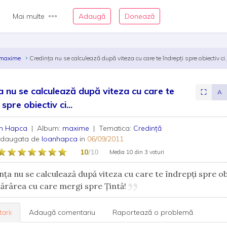
Mai multe
Adaugă
Donează
maxime
Credința nu se calculează după viteza cu care te îndrepți spre obiectiv ci.
a nu se calculează după viteza cu care te
⛶
A
 spre obiectiv ci...
an Hapca
| Album:
maxime
| Tematica:
Credință
adaugata de
Ioanhapca
in
06/09/2011
10
/10
Media
10
din
3 voturi
ța nu se calculează după viteza cu care te îndrepți spre ob
ărârea cu care mergi spre Țintă!
arii
Adaugă comentariu
Raportează o problemă