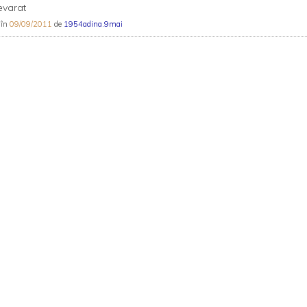
evarat
 în
09/09/2011
de
1954adina.9mai