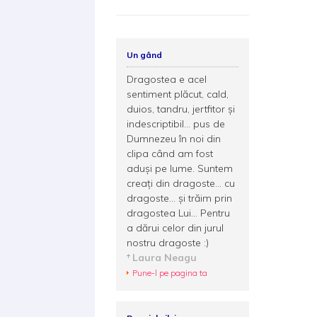
Un gând
Dragostea e acel
sentiment plăcut, cald,
duios, tandru, jertfitor şi
indescriptibil... pus de
Dumnezeu în noi din
clipa când am fost
aduşi pe lume. Suntem
creaţi din dragoste... cu
dragoste... şi trăim prin
dragostea Lui... Pentru
a dărui celor din jurul
nostru dragoste :)
Laura Neagu
Pune-l pe pagina ta