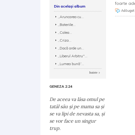
foarte ad
Din același album
Adăugat
,,Aruncarea cu...
,,Bateriile...
,,Calea...
,,Criza...
,,Dacă arde un...
,,Liberul Arbitru''...
,,Lumea bună”...
Inainte
GENEZA 2:24
De aceea va lăsa omul pe
tatăl său şi pe mama sa şi
se va lipi de nevasta sa, şi
se vor face un singur
trup.