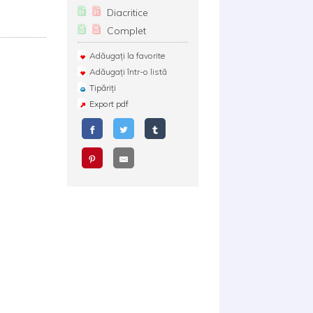
Diacritice
Complet
Adăugați la favorite
Adăugați într-o listă
Tipăriți
Export pdf