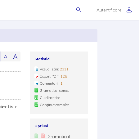
Autentificare
..
A
A
Statistici
Vizualizări:
2311
Export PDF:
125
Comentarii:
1
Gramatical corect
Cu diacritice
Conținut complet
iectiv ci
Opțiuni
Gramatical