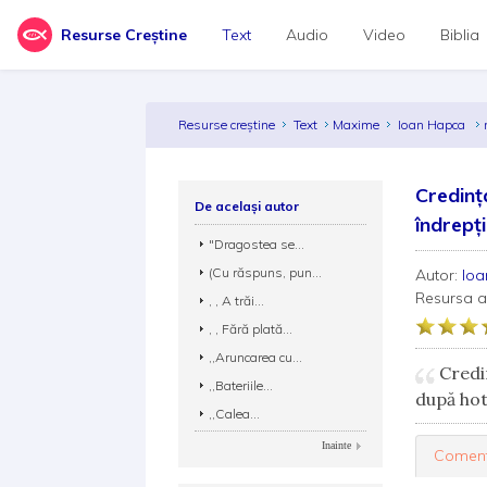
Resurse Creștine
Text
Audio
Video
Biblia
Resurse creștine
Text
Maxime
Ioan Hapca
Credinț
De același autor
îndrepți
"Dragostea se...
(Cu răspuns, pun...
Autor:
Io
Resursa 
, , A trăi...
, , Fără plată...
,,Aruncarea cu...
Credin
,,Bateriile...
după hot
,,Calea...
Inainte
Coment