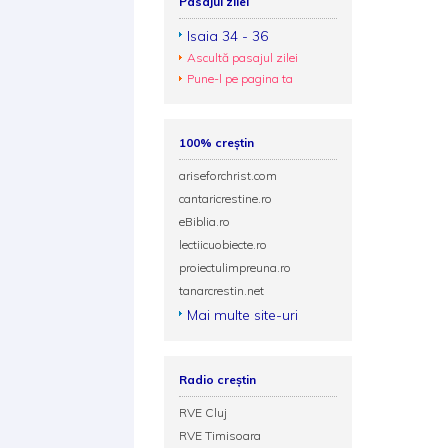
Pasajul zilei
Isaia 34 - 36
Ascultă pasajul zilei
Pune-l pe pagina ta
100% creștin
ariseforchrist.com
cantaricrestine.ro
eBiblia.ro
lectiicuobiecte.ro
proiectulimpreuna.ro
tanarcrestin.net
Mai multe site-uri
Radio creștin
RVE Cluj
RVE Timisoara