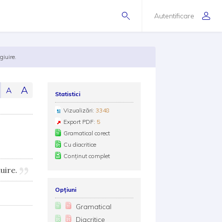
Autentificare
giuire.
A
A
Statistici
Vizualizări:
3348
Export PDF:
5
Gramatical corect
Cu diacritice
Conținut complet
iuire.
Opțiuni
Gramatical
Diacritice