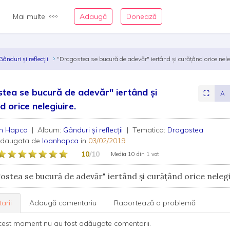
Mai multe
Adaugă
Donează
Gânduri și reflecții
"Dragostea se bucură de adevăr" iertând și curățând orice nele
tea se bucură de adevăr" iertând și
⛶
A
d orice nelegiuire.
an Hapca
| Album:
Gânduri și reflecții
| Tematica:
Dragostea
adaugata de
Ioanhapca
in
03/02/2019
10
/10
Media
10
din
1 vot
stea se bucură de adevăr" iertând și curățând orice neleg
arii
Adaugă comentariu
Raportează o problemă
cest moment nu au fost adăugate comentarii.