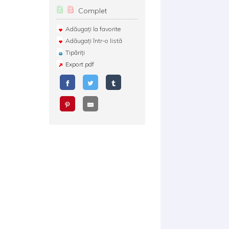
Complet
Adăugați la favorite
Adăugați într-o listă
Tipăriți
Export pdf