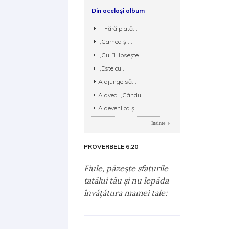
Din același album
, , Fără plată...
,,Carnea și...
,,Cui îi lipsește...
,,Este cu...
A ajunge să...
A avea ,,Gândul...
A deveni ca și...
Inainte
PROVERBELE 6:20
Fiule, păzeşte sfaturile
tatălui tău şi nu lepăda
învăţătura mamei tale: