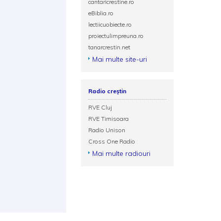
cantaricrestine.ro
eBiblia.ro
lectiicuobiecte.ro
proiectulimpreuna.ro
tanarcrestin.net
Mai multe site-uri
Radio creștin
RVE Cluj
RVE Timisoara
Radio Unison
Cross One Radio
Mai multe radiouri