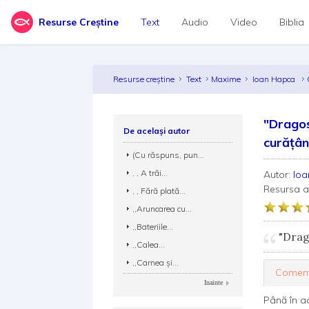
Resurse Creștine
Text
Audio
Video
Biblia
Resurse creștine
Text
Maxime
Ioan Hapca
"Dragos
De același autor
curățân
(Cu răspuns, pun...
, , A trăi...
Autor:
Io
Resursa 
, , Fără plată...
,,Aruncarea cu...
,,Bateriile...
"Drago
,,Calea...
,,Carnea și...
Coment
Inainte
Până în a