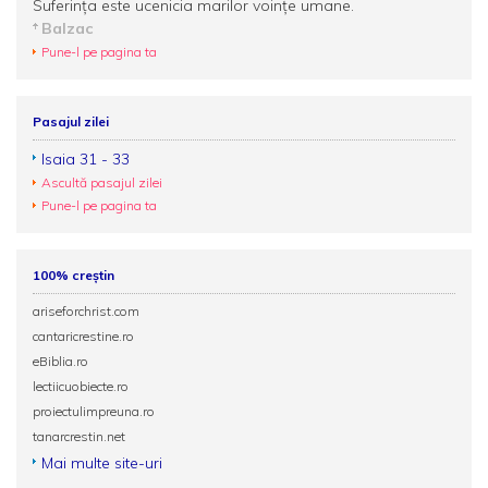
Suferinţa este ucenicia marilor voinţe umane.
Balzac
Pune-l pe pagina ta
Pasajul zilei
Isaia 31 - 33
Ascultă pasajul zilei
Pune-l pe pagina ta
100% creștin
ariseforchrist.com
cantaricrestine.ro
eBiblia.ro
lectiicuobiecte.ro
proiectulimpreuna.ro
tanarcrestin.net
Mai multe site-uri