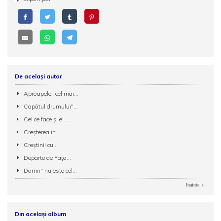
De același autor
"Aproapele" cel mai...
"Capãtul drumului"...
"Cel ce face şi el...
"Creşterea în...
"Creştinii cu...
"Departe de Faţa...
"Domn" nu este cel...
Inainte
Din același album