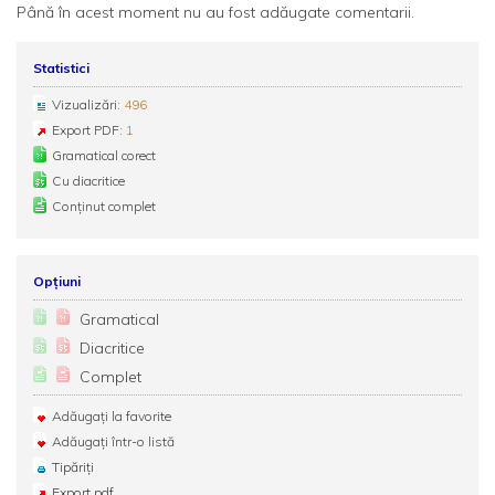
Până în acest moment nu au fost adăugate comentarii.
Statistici
Vizualizări:
496
Export PDF:
1
Gramatical corect
Cu diacritice
Conținut complet
Opțiuni
Gramatical
Diacritice
Complet
Adăugați la favorite
Adăugați într-o listă
Tipăriți
Export pdf