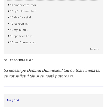
"Aproapele" cel mai...
"Capãtul drumului"...
"Cel ce face şi el...
"Creşterea în...
"Creştinii cu...
"Departe de Faţa...
"Domn" nu este cel...
Inainte
DEUTERONOMUL 6:5
Să iubeşti pe Domnul Dumnezeul tău cu toată inima ta,
cu tot sufletul tău şi cu toată puterea ta.
Un gând