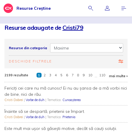
Resurse Creștine
Resurse adaugate de
Cristi79
Resurse din categoria
DESCHIDE FILTRELE
2199 rezultate
1
2
3
4
5
6
7
8
9
10
...
110
mai multe
Fericiți cei care nu mă cunosc! Ei nu au șansa de a mă vorbi nici
de bine, nici de rău.
Cristi Dobrei
|
Vorbe de duh
| Tematica:
Cunoașterea
Înainte să se despartă, prietenii se împart.
Cristi Dobrei
|
Vorbe de duh
| Tematica:
Prietenia
Este mult mai ușor să găsești motive, decât să cauți soluții.