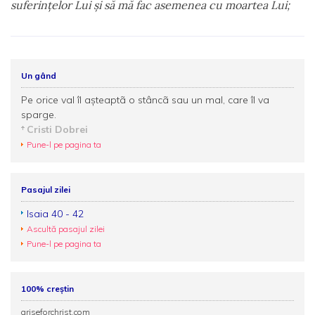
suferinţelor Lui şi să mă fac asemenea cu moartea Lui;
Un gând
Pe orice val îl aşteaptã o stâncã sau un mal, care îl va
sparge.
Cristi Dobrei
Pune-l pe pagina ta
Pasajul zilei
Isaia 40 - 42
Ascultă pasajul zilei
Pune-l pe pagina ta
100% creștin
ariseforchrist.com