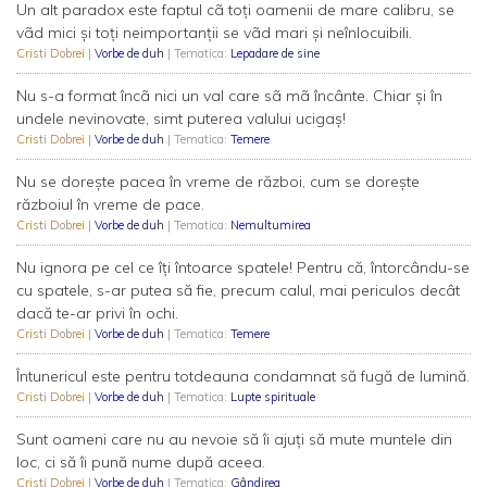
Un alt paradox este faptul cã toţi oamenii de mare calibru, se
vãd mici şi toţi neimportanţii se vãd mari şi neînlocuibili.
Cristi Dobrei
|
Vorbe de duh
| Tematica:
Lepadare de sine
Nu s-a format încã nici un val care sã mã încânte. Chiar şi în
undele nevinovate, simt puterea valului ucigaş!
Cristi Dobrei
|
Vorbe de duh
| Tematica:
Temere
Nu se doreşte pacea în vreme de război, cum se doreşte
războiul în vreme de pace.
Cristi Dobrei
|
Vorbe de duh
| Tematica:
Nemultumirea
Nu ignora pe cel ce îţi întoarce spatele! Pentru că, întorcându-se
cu spatele, s-ar putea să fie, precum calul, mai periculos decât
dacă te-ar privi în ochi.
Cristi Dobrei
|
Vorbe de duh
| Tematica:
Temere
Întunericul este pentru totdeauna condamnat să fugă de lumină.
Cristi Dobrei
|
Vorbe de duh
| Tematica:
Lupte spirituale
Sunt oameni care nu au nevoie să îi ajuți să mute muntele din
loc, ci să îi pună nume după aceea.
Cristi Dobrei
|
Vorbe de duh
| Tematica:
Gândirea