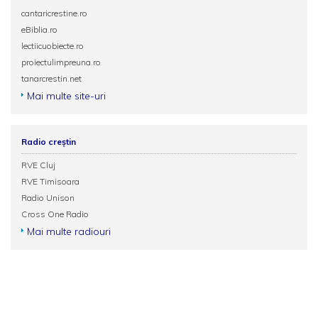
cantaricrestine.ro
eBiblia.ro
lectiicuobiecte.ro
proiectulimpreuna.ro
tanarcrestin.net
Mai multe site-uri
Radio creștin
RVE Cluj
RVE Timisoara
Radio Unison
Cross One Radio
Mai multe radiouri