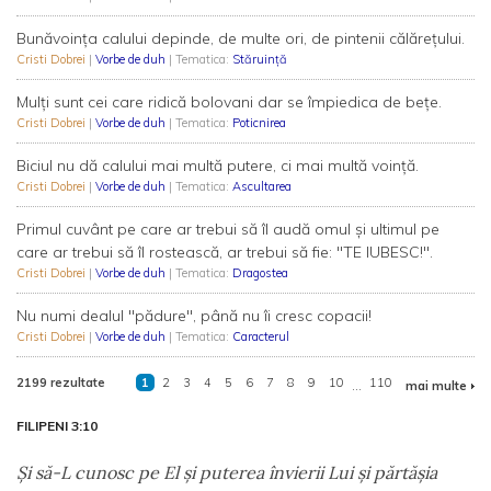
Bunăvoința calului depinde, de multe ori, de pintenii călărețului.
Cristi Dobrei
|
Vorbe de duh
| Tematica:
Stăruință
Mulți sunt cei care ridică bolovani dar se împiedica de bețe.
Cristi Dobrei
|
Vorbe de duh
| Tematica:
Poticnirea
Biciul nu dă calului mai multă putere, ci mai multă voință.
Cristi Dobrei
|
Vorbe de duh
| Tematica:
Ascultarea
Primul cuvânt pe care ar trebui să îl audă omul și ultimul pe
care ar trebui să îl rostească, ar trebui să fie: "TE IUBESC!".
Cristi Dobrei
|
Vorbe de duh
| Tematica:
Dragostea
Nu numi dealul "pădure", până nu îi cresc copacii!
Cristi Dobrei
|
Vorbe de duh
| Tematica:
Caracterul
2199 rezultate
1
2
3
4
5
6
7
8
9
10
...
110
mai multe
FILIPENI 3:10
Şi să-L cunosc pe El şi puterea învierii Lui şi părtăşia