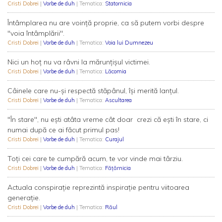
Cristi Dobrei
|
Vorbe de duh
| Tematica:
Statornicia
Întâmplarea nu are voință proprie, ca să putem vorbi despre
"voia întâmplării".
Cristi Dobrei
|
Vorbe de duh
| Tematica:
Voia lui Dumnezeu
Nici un hoț nu va râvni la mărunțișul victimei.
Cristi Dobrei
|
Vorbe de duh
| Tematica:
Lăcomia
Câinele care nu-și respectă stăpânul, își merită lanțul.
Cristi Dobrei
|
Vorbe de duh
| Tematica:
Ascultarea
"În stare", nu ești atâta vreme cât doar crezi că ești în stare, ci
numai după ce ai făcut primul pas!
Cristi Dobrei
|
Vorbe de duh
| Tematica:
Curajul
Toți cei care te cumpără acum, te vor vinde mai târziu.
Cristi Dobrei
|
Vorbe de duh
| Tematica:
Fățărnicia
Actuala conspirație reprezintă inspirație pentru viitoarea
generație.
Cristi Dobrei
|
Vorbe de duh
| Tematica:
Răul