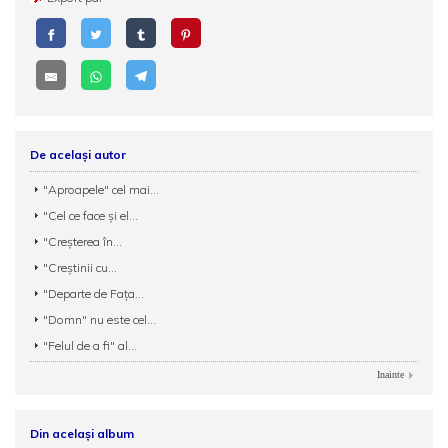
De același autor
"Aproapele" cel mai...
"Cel ce face şi el...
"Creşterea în...
"Creştinii cu...
"Departe de Faţa...
"Domn" nu este cel...
"Felul de a fi" al...
Inainte
Din același album