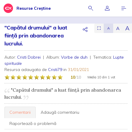
Resurse Creștine
"Capãtul drumului" a luat
A
A
⛶
A
fiinţã prin abandonarea
lucrului.
Autor:
Cristi Dobrei
| Album:
Vorbe de duh
| Tematica:
Lupte
spirituale
Resursa adaugata de
Cristi79
in
31/01/2021
10
/10
Media
10
din
1 vot
"Capãtul drumului" a luat fiinţã prin abandonarea
lucrului.
Comentarii
Adaugă comentariu
Raportează o problemă