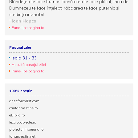
Blândețea te face frumos, bunătatea te face plăcut, frica de
Dumnezeu te face înțelept, răbdarea te face puternic și
credința invincibil.
Ioan Hapca
Pune-l pe pagina ta
Pasajul zilei
Isaia 31 - 33
Ascultă pasajul zilei
Pune-l pe pagina ta
100% creștin
ariseforchrist.com
cantaricrestine.ro
eBiblia.ro
lectiicuobiecte.ro
proiectulimpreuna.ro
tanarcrestin.net