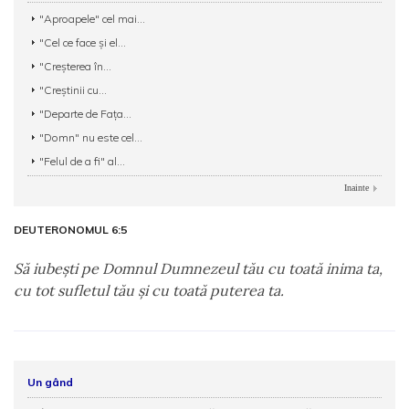
"Aproapele" cel mai...
"Cel ce face şi el...
"Creşterea în...
"Creştinii cu...
"Departe de Faţa...
"Domn" nu este cel...
"Felul de a fi" al...
Inainte
DEUTERONOMUL 6:5
Să iubeşti pe Domnul Dumnezeul tău cu toată inima ta,
cu tot sufletul tău şi cu toată puterea ta.
Un gând