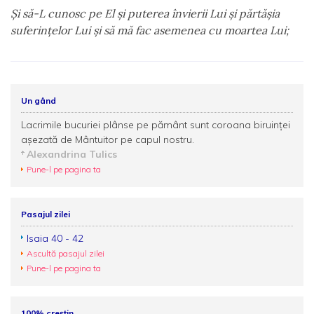
Şi să-L cunosc pe El şi puterea învierii Lui şi părtăşia
suferinţelor Lui şi să mă fac asemenea cu moartea Lui;
Un gând
Lacrimile bucuriei plânse pe pământ sunt coroana biruinţei
aşezată de Mântuitor pe capul nostru.
Alexandrina Tulics
Pune-l pe pagina ta
Pasajul zilei
Isaia 40 - 42
Ascultă pasajul zilei
Pune-l pe pagina ta
100% creștin