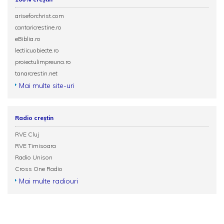
ariseforchrist.com
cantaricrestine.ro
eBiblia.ro
lectiicuobiecte.ro
proiectulimpreuna.ro
tanarcrestin.net
Mai multe site-uri
Radio creștin
RVE Cluj
RVE Timisoara
Radio Unison
Cross One Radio
Mai multe radiouri