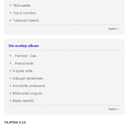
''Bănuielele...
''Nu-ți număra...
''Vacanța''credinț
Inainte
Din același album
...Familia! -Cea...
...Poezia este ...
A ajuta, este...
Adaugă nestemate...
Amintirile umbroase...
Biblia este singura...
Biblia necitită...
Inainte
FILIPENI 3:10