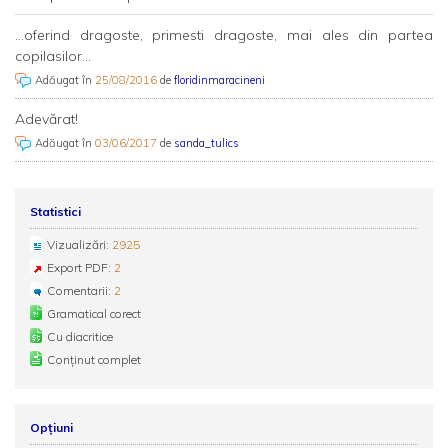
...oferind dragoste, primesti dragoste, mai ales din partea
copilasilor...
Adăugat în
25/08/2016
de
floridinmaracineni
Adevărat!
Adăugat în
03/06/2017
de
sanda_tulics
Statistici
Vizualizări:
2925
Export PDF:
2
Comentarii:
2
Gramatical corect
Cu diacritice
Conținut complet
Opțiuni