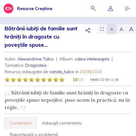
Resurse Creștine
Bătrânii iubiți de familie sunt
A
A
⛶
A
hrăniți în dragoste cu
poveștile spuse...
Autor:
Alexandrina Tulics
| Album:
calea inteleaapta
|
Tematica:
Dragostea
Resursa adaugata de
sanda_tulics
in
20/08/2016
10
/10
Media
10
din
1 vot
Bătrânii iubiți de familie sunt hrăniți în dragoste cu
poveștile spuse nepoților, puse acum în practică, nu în
regie..
Comentarii
Adaugă comentariu
Raportează o problemă