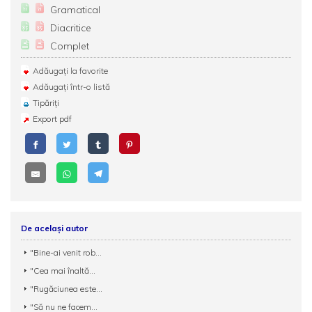
Gramatical
Diacritice
Complet
Adăugați la favorite
Adăugați într-o listă
Tipăriți
Export pdf
De același autor
"Bine-ai venit rob...
"Cea mai înaltă...
"Rugăciunea este...
"Să nu ne facem...