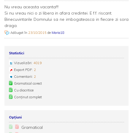
Nu vreau aceasta vacanta!!!
Si nu vreau nici o zi libera in afara credintei. E f.f. riscant.
Binecuvintarile Domnului sa ne imbogateasca in fiecare zi sora
draga.
Adăugat în
23/10/2015
de
Maria18
Statistici
Vizualizări:
4019
Export PDF:
2
Comentarii:
2
Gramatical corect
Cu diacritice
Conținut complet
Opțiuni
Gramatical