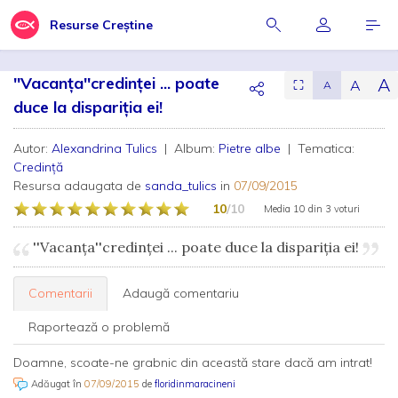
Resurse Creștine
''Vacanța''credinței ... poate
A
A
⛶
A
duce la dispariția ei!
Autor:
Alexandrina Tulics
| Album:
Pietre albe
| Tematica:
Credință
Resursa adaugata de
sanda_tulics
in
07/09/2015
10
/10
Media
10
din
3 voturi
''Vacanța''credinței ... poate duce la dispariția ei!
Comentarii
Adaugă comentariu
Raportează o problemă
Doamne, scoate-ne grabnic din această stare dacă am intrat!
Adăugat în
07/09/2015
de
floridinmaracineni