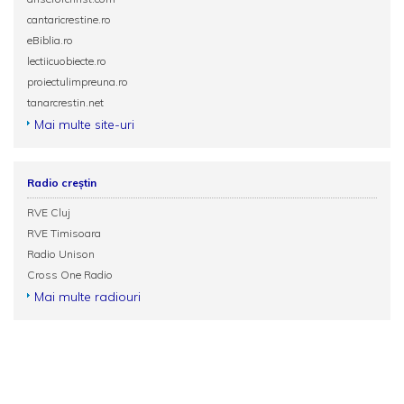
cantaricrestine.ro
eBiblia.ro
lectiicuobiecte.ro
proiectulimpreuna.ro
tanarcrestin.net
Mai multe site-uri
Radio creștin
RVE Cluj
RVE Timisoara
Radio Unison
Cross One Radio
Mai multe radiouri