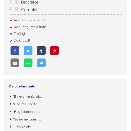
Diacritice
Complet
Adăugați la favorite
Adăugați într-o listă
Tipăriți
Export pdf
De același autor
"Bine-ai venit rob...
"Cea mai înaltă...
"Rugăciunea este...
"Să nu ne facem...
''Bănuielele...