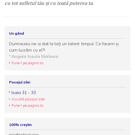
cu tot sufletul tău şi cu toată puterea ta.
Un gând
Dumnezeu ne-a dat la toţi un talant: timpul. Ce facem şi
cum lucrăm cu el?!
Angela Insula Ekklesia
Pune-l pe pagina ta
Pasajul zilei
Isaia 31 - 33
Ascultă pasajul zilei
Pune-l pe pagina ta
100% creștin
ariseforchrist.com