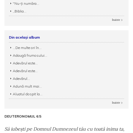
''Nu-ți număra...
,,Biblia...
Inainte
Din același album
...De multe ori în...
Adaugă frumosului...
Adevărul este...
Adevărul este...
Adevărul...
Adună mult mai...
Aluatul dospit la...
Inainte
DEUTERONOMUL 6:5
Să iubeşti pe Domnul Dumnezeul tău cu toată inima ta,