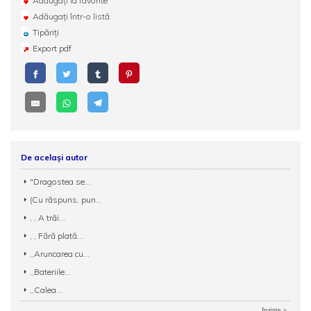
Adăugați la favorite
Adăugați într-o listă
Tipăriți
Export pdf
De același autor
"Dragostea se...
(Cu răspuns, pun...
, , A trăi...
, , Fără plată...
,,Aruncarea cu...
,,Bateriile...
,,Calea...
Inainte