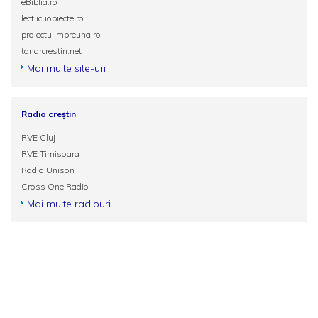
eBiblia.ro
lectiicuobiecte.ro
proiectulimpreuna.ro
tanarcrestin.net
Mai multe site-uri
Radio creștin
RVE Cluj
RVE Timisoara
Radio Unison
Cross One Radio
Mai multe radiouri