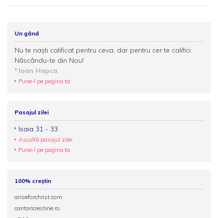
Un gând
Nu te naști calificat pentru ceva, dar pentru cer te califici
Născându-te din Nou!
Ioan Hapca
Pune-l pe pagina ta
Pasajul zilei
Isaia 31 - 33
Ascultă pasajul zilei
Pune-l pe pagina ta
100% creștin
ariseforchrist.com
cantaricrestine.ro