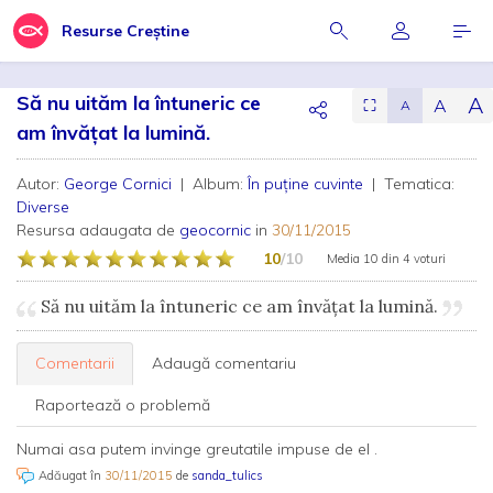
Resurse Creștine
Să nu uităm la întuneric ce
A
A
⛶
A
am învățat la lumină.
Autor:
George Cornici
| Album:
În puține cuvinte
| Tematica:
Diverse
Resursa adaugata de
geocornic
in
30/11/2015
10
/10
Media
10
din
4 voturi
Să nu uităm la întuneric ce am învățat la lumină.
Comentarii
Adaugă comentariu
Raportează o problemă
Numai asa putem invinge greutatile impuse de el .
Adăugat în
30/11/2015
de
sanda_tulics