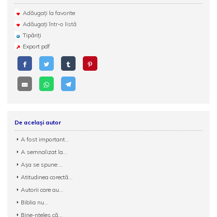
Adăugați la favorite
Adăugați într-o listă
Tipăriți
Export pdf
De același autor
A fost important...
A semnalizat la...
Așa se spune:...
Atitudinea corectă...
Autorii care au...
Biblia nu...
Bine-nțeles că...