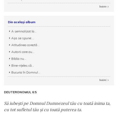
Inainte
Din același album
A semnalizat la...
Așa se spune:...
Atitudinea corectă...
Autorii care au...
Biblia nu...
Bine-nțeles că...
Bucuria în Domnul...
Inainte
DEUTERONOMUL 6:5
Să iubeşti pe Domnul Dumnezeul tău cu toată inima ta,
cu tot sufletul tău şi cu toată puterea ta.