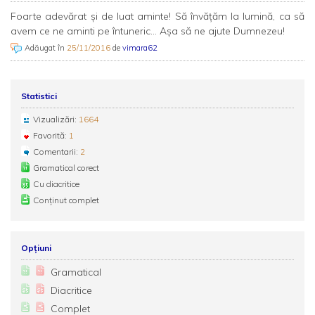
Foarte adevărat și de luat aminte! Să învățăm la lumină, ca să
avem ce ne aminti pe întuneric... Așa să ne ajute Dumnezeu!
Adăugat în
25/11/2016
de
vimara62
Statistici
Vizualizări:
1664
Favorită:
1
Comentarii:
2
Gramatical corect
Cu diacritice
Conținut complet
Opțiuni
Gramatical
Diacritice
Complet