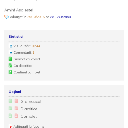
Amin! Așa este!
Adăugat în
25/10/2015
de
GeluVCiobanu
Statistici
Vizualizări:
3244
Comentarii:
1
Gramatical corect
Cu diacritice
Conținut complet
Opțiuni
Gramatical
Diacritice
Complet
Adăugați la favorite