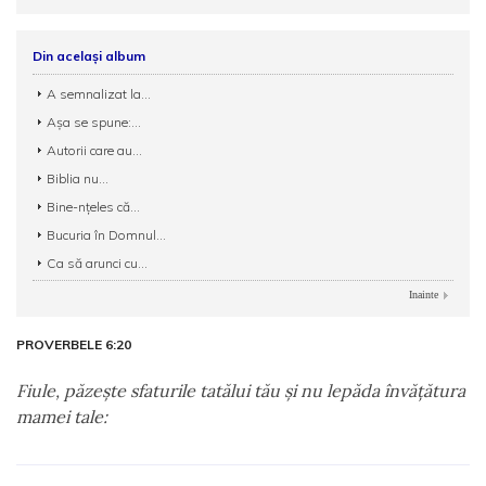
Din același album
A semnalizat la...
Așa se spune:...
Autorii care au...
Biblia nu...
Bine-nțeles că...
Bucuria în Domnul...
Ca să arunci cu...
Inainte
PROVERBELE 6:20
Fiule, păzeşte sfaturile tatălui tău şi nu lepăda învăţătura
mamei tale: