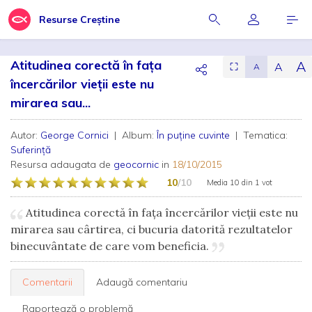
Resurse Creștine
Atitudinea corectă în fața
A
A
⛶
A
încercărilor vieții este nu
mirarea sau...
Autor:
George Cornici
| Album:
În puține cuvinte
| Tematica:
Suferință
Resursa adaugata de
geocornic
in
18/10/2015
10
/10
Media
10
din
1 vot
Atitudinea corectă în fața încercărilor vieții este nu
mirarea sau cârtirea, ci bucuria datorită rezultatelor
binecuvântate de care vom beneficia.
Comentarii
Adaugă comentariu
Raportează o problemă