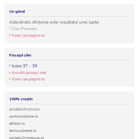
Un gând
Adevărata sfinţenie este rezultatul unei lupte.
Zac Poonen
Pune-l pe pagina ta
Pasajul zilei
Isaia 37 - 39
Ascultă pasajul zilei
Pune-l pe pagina ta
100% creștin
ariseforchrist.com
cantaricrestine.ro
eBiblia.ro
lectiicuobiecte.ro
proiectulimpreuna.ro