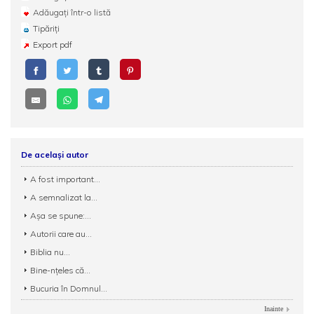
Adăugați într-o listă
Tipăriți
Export pdf
De același autor
A fost important...
A semnalizat la...
Așa se spune:...
Autorii care au...
Biblia nu...
Bine-nțeles că...
Bucuria în Domnul...
Inainte