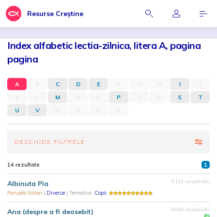
Resurse Creștine
Index alfabetic lectia-zilnica, litera A, pagina
pagina
A
B
C
D
E
F
G
H
I
J
K
L
M
N
O
P
Q
R
S
T
U
V
W
X
Y
Z
DESCHIDE FILTRELE
14 rezultate
1
5.113 vizualizări
Albinuta Pia
Fanuela Miron
|
Diverse
| Tematica:
Copii
4.990 vizualizări
Ana (despre a fi deosebit)