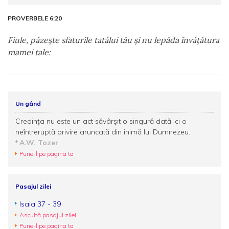
PROVERBELE 6:20
Fiule, păzeşte sfaturile tatălui tău şi nu lepăda învăţătura
mamei tale:
Un gând
Credinţa nu este un act săvârşit o singură dată, ci o
neîntreruptă privire aruncată din inimă lui Dumnezeu.
A.W. Tozer
Pune-l pe pagina ta
Pasajul zilei
Isaia 37 - 39
Ascultă pasajul zilei
Pune-l pe pagina ta