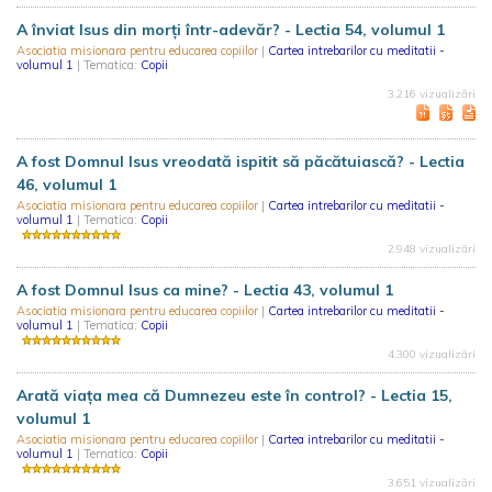
A înviat Isus din morţi într-adevăr? - Lectia 54, volumul 1
Asociatia misionara pentru educarea copiilor
|
Cartea intrebarilor cu meditatii -
volumul 1
| Tematica:
Copii
3.216 vizualizări
A fost Domnul Isus vreodată ispitit să păcătuiască? - Lectia
46, volumul 1
Asociatia misionara pentru educarea copiilor
|
Cartea intrebarilor cu meditatii -
volumul 1
| Tematica:
Copii
2.948 vizualizări
A fost Domnul Isus ca mine? - Lectia 43, volumul 1
Asociatia misionara pentru educarea copiilor
|
Cartea intrebarilor cu meditatii -
volumul 1
| Tematica:
Copii
4.300 vizualizări
Arată viaţa mea că Dumnezeu este în control? - Lectia 15,
volumul 1
Asociatia misionara pentru educarea copiilor
|
Cartea intrebarilor cu meditatii -
volumul 1
| Tematica:
Copii
3.651 vizualizări