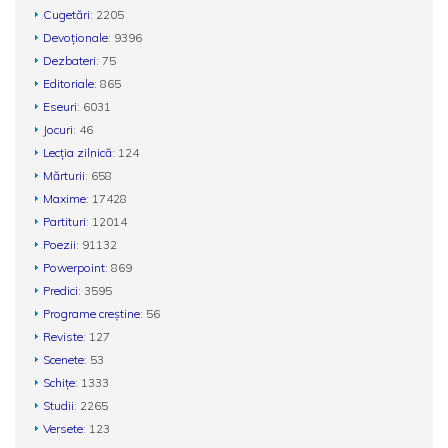
Cugetări
: 2205
Devoționale
: 9396
Dezbateri
: 75
Editoriale
: 865
Eseuri
: 6031
Jocuri
: 46
Lecția zilnică
: 124
Mărturii
: 658
Maxime
: 17428
Partituri
: 12014
Poezii
: 91132
Powerpoint
: 869
Predici
: 3595
Programe creștine
: 56
Reviste
: 127
Scenete
: 53
Schițe
: 1333
Studii
: 2265
Versete
: 123