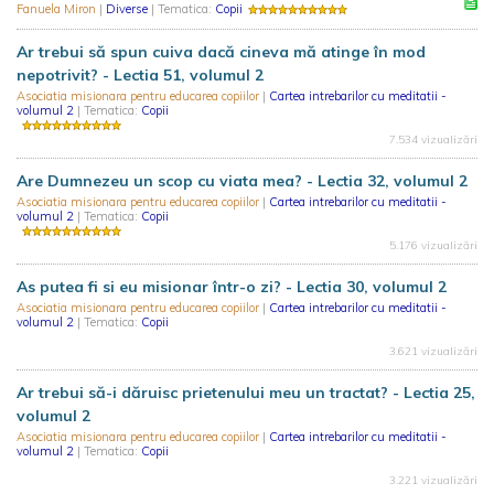
Fanuela Miron
|
Diverse
| Tematica:
Copii
Ar trebui să spun cuiva dacă cineva mă atinge în mod
nepotrivit? - Lectia 51, volumul 2
Asociatia misionara pentru educarea copiilor
|
Cartea intrebarilor cu meditatii -
volumul 2
| Tematica:
Copii
7.534 vizualizări
Are Dumnezeu un scop cu viata mea? - Lectia 32, volumul 2
Asociatia misionara pentru educarea copiilor
|
Cartea intrebarilor cu meditatii -
volumul 2
| Tematica:
Copii
5.176 vizualizări
As putea fi si eu misionar într-o zi? - Lectia 30, volumul 2
Asociatia misionara pentru educarea copiilor
|
Cartea intrebarilor cu meditatii -
volumul 2
| Tematica:
Copii
3.621 vizualizări
Ar trebui să-i dăruisc prietenului meu un tractat? - Lectia 25,
volumul 2
Asociatia misionara pentru educarea copiilor
|
Cartea intrebarilor cu meditatii -
volumul 2
| Tematica:
Copii
3.221 vizualizări