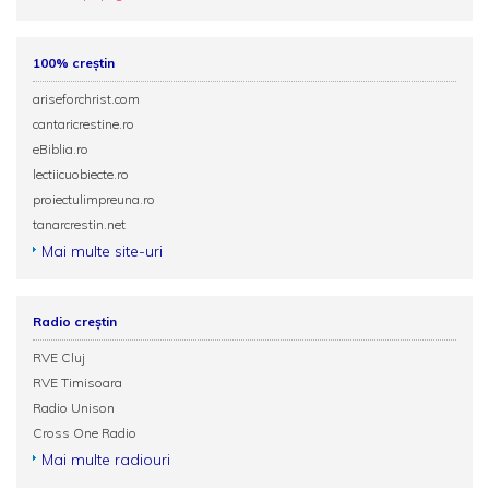
100% creștin
ariseforchrist.com
cantaricrestine.ro
eBiblia.ro
lectiicuobiecte.ro
proiectulimpreuna.ro
tanarcrestin.net
Mai multe site-uri
Radio creștin
RVE Cluj
RVE Timisoara
Radio Unison
Cross One Radio
Mai multe radiouri