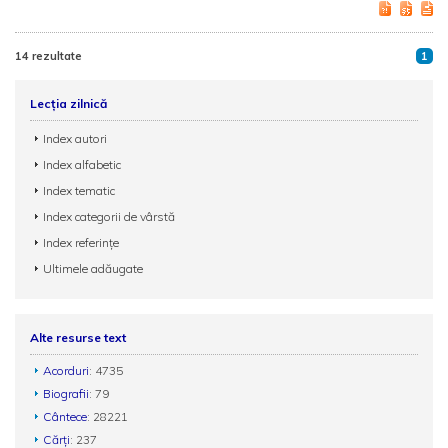
14 rezultate
1
Lecția zilnică
Index autori
Index alfabetic
Index tematic
Index categorii de vârstă
Index referințe
Ultimele adăugate
Alte resurse text
Acorduri
: 4735
Biografii
: 79
Cântece
: 28221
Cărți
: 237