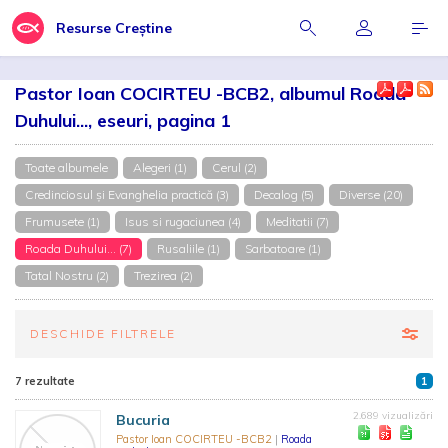
Resurse Creștine
Pastor Ioan COCIRTEU -BCB2, albumul Roada
Duhului..., eseuri, pagina 1
Toate albumele
Alegeri (1)
Cerul (2)
Credinciosul și Evanghelia practică (3)
Decalog (5)
Diverse (20)
Frumusete (1)
Isus si rugaciunea (4)
Meditatii (7)
Roada Duhului... (7)
Rusaliile (1)
Sarbatoare (1)
Tatal Nostru (2)
Trezirea (2)
DESCHIDE FILTRELE
7 rezultate
1
2.689 vizualizări
Bucuria
Pastor Ioan COCIRTEU -BCB2
|
Roada