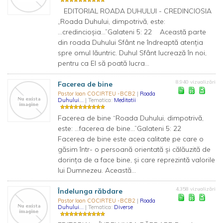
EDITORIAL ROADA DUHULUI - CREDINCIOSIA
„Roada Duhului, dimpotrivă, este:
...credincioşia...”Galateni 5: 22 Această parte
din roada Duhului Sfânt ne îndreaptă atenţia
spre omul lăuntric. Duhul Sfânt lucrează în noi,
pentru ca El să poată lucra...
8.940 vizualizări
Facerea de bine
Pastor Ioan COCIRTEU -BCB2
|
Roada
Duhului...
| Tematica:
Meditatii
Facerea de bine “Roada Duhului, dimpotrivă,
este: …facerea de bine...”Galateni 5: 22
Facerea de bine este acea calitate pe care o
găsim într- o persoană orientată şi călăuzită de
dorinţa de a face bine, şi care reprezintă valorile
lui Dumnezeu. Această...
4.358 vizualizări
Îndelunga răbdare
Pastor Ioan COCIRTEU -BCB2
|
Roada
Duhului...
| Tematica:
Diverse