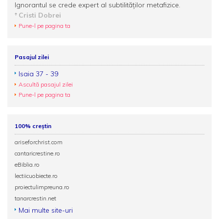
Ignorantul se crede expert al subtilităţilor metafizice.
Cristi Dobrei
Pune-l pe pagina ta
Pasajul zilei
Isaia 37 - 39
Ascultă pasajul zilei
Pune-l pe pagina ta
100% creștin
ariseforchrist.com
cantaricrestine.ro
eBiblia.ro
lectiicuobiecte.ro
proiectulimpreuna.ro
tanarcrestin.net
Mai multe site-uri