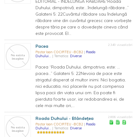
EDITORIAL - ÎNDELUNGA RĂBDARE“Roada
Duhului, dimpotrivă, este:…îndelungă răbdare…”
Galateni 5: 22Cuvântul răbdare sau îndelungă
răbdare vine din cuvântul grecesc care vorbeşte
despre tăria pe care o dovedeşte cineva când
este provocat. El...
2.349 vizualizări
Pacea
Pastor Ioan COCIRTEU -BCB2
|
Roada
Duhului...
| Tematica:
Diverse
Pacea “Roada Duhului, dimpotriva, este: …
pacea…” Galateni 5: 22Nevoia de pace este
strigatul disperat al multor inimi. Nici bogatia,
nici educatia, nici placerile nu pot compensa
lipsa pacii din viata unui om. Ea poate fi
pierduta foarte usor, iar redobandirea ei, de
cele mai multe ori,...
2.806 vizualizări
Roada Duhului - Blândeţea
Pastor Ioan COCIRTEU -BCB2
|
Roada
Duhului...
| Tematica:
Diverse