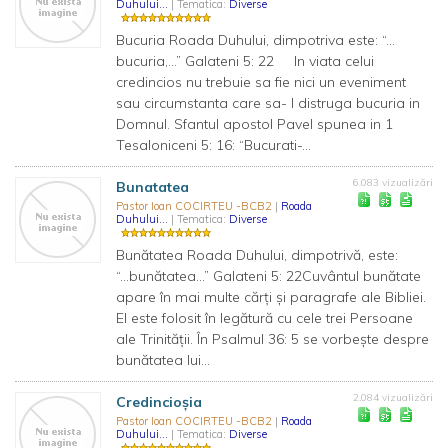
Duhului...
| Tematica:
Diverse
Bucuria Roada Duhului, dimpotriva este: “…
bucuria,…” Galateni 5: 22 In viata celui
credincios nu trebuie sa fie nici un eveniment
sau circumstanta care sa- I distruga bucuria in
Domnul. Sfantul apostol Pavel spunea in 1
Tesaloniceni 5: 16: “Bucurati-...
6.083 vizualizări
Bunatatea
Pastor Ioan COCIRTEU -BCB2
|
Roada
Duhului...
| Tematica:
Diverse
Bunătatea Roada Duhului, dimpotrivă, este:
“...bunătatea...” Galateni 5: 22Cuvântul bunătate
apare în mai multe cărţi şi paragrafe ale Bibliei.
El este folosit în legătură cu cele trei Persoane
ale Trinităţii. În Psalmul 36: 5 se vorbeşte despre
bunătatea lui...
2.084 vizualizări
Credincioşia
Pastor Ioan COCIRTEU -BCB2
|
Roada
Duhului...
| Tematica:
Diverse