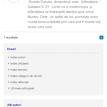
„Roada Duhului, dimpotrivă, este:...blândeţea...”
Galateni 5: 23 La fel ca şi credincioşia, şi
blândeţea ne îndreaptă atenţia spre omul
lăuntric. Dintr- un astfel de loc, porneşte acea
roadă binecuvântată prin care pot fi hraniţi toţi
aceia care sunt...
7 rezultate
1
Eseuri
Index autori
Index alfabetic
Index tematic
Index categorii de vârstă
Index referințe
Ultimele adăugate
Alți autori