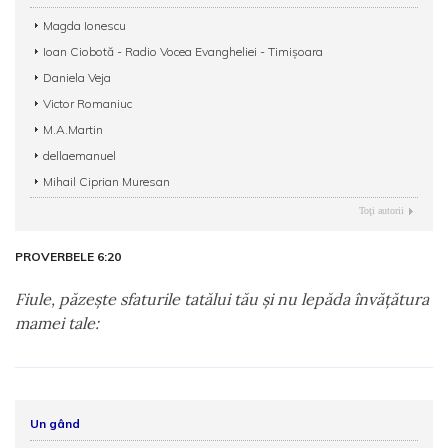
Magda Ionescu
Ioan Ciobotă - Radio Vocea Evangheliei - Timişoara
Daniela Veja
Victor Romaniuc
M.A.Martin
dellaemanuel
Mihail Ciprian Muresan
Toţi autorii
PROVERBELE 6:20
Fiule, păzeşte sfaturile tatălui tău şi nu lepăda învăţătura
mamei tale:
Un gând