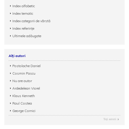
Index alfabetic
Index tematic
Index categorii de vârstă
Index referințe
Ultimele adăugate
Alți autori
Postolache Daniel
Cosmin Pascu
Nu are autor
Ardedelean Viorel
Klaus Kenneth
Raul Costea
George Cornici
Toţi autorii