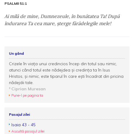
PSALMII 51:1
Ai milă de mine, Dumnezeule, în bunătatea Ta! După
îndurarea Ta cea mare, şterge fărădelegile mele!
Un gând
Crizele în viața unui credincios încep din totul sau nimic,
atunci când totul este nădejdea și credința ta în Isus
Hristos, și nimic, este tiparul în care ești încadrat din pricina
nădejdii tale.
Ciprian Muresan
Pune-l pe pagina ta
Pasajul zilei
Isaia 43 - 45
Ascultă pasajul zilei