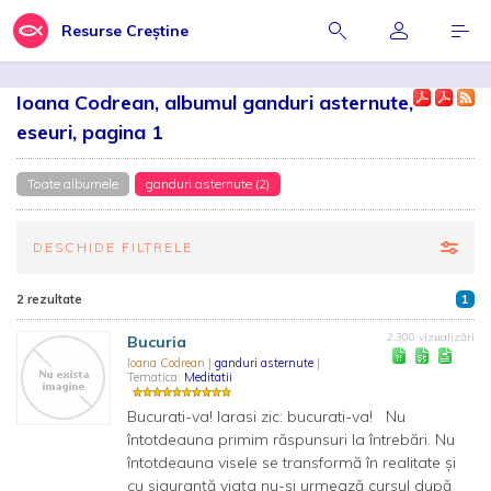
Resurse Creștine
Ioana Codrean, albumul ganduri asternute,
eseuri, pagina 1
Toate albumele
ganduri asternute (2)
DESCHIDE FILTRELE
2 rezultate
1
2.300 vizualizări
Bucuria
Ioana Codrean
|
ganduri asternute
|
Tematica:
Meditatii
Bucurati-va! Iarasi zic: bucurati-va! Nu
întotdeauna primim răspunsuri la întrebări. Nu
întotdeauna visele se transformă în realitate și
cu siguranță viața nu-și urmează cursul după