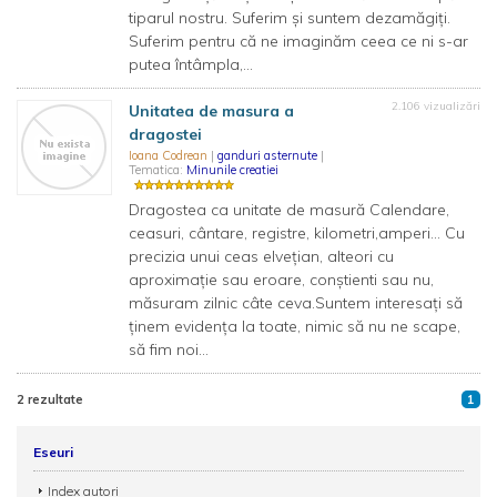
tiparul nostru. Suferim și suntem dezamăgiți.
Suferim pentru că ne imaginăm ceea ce ni s-ar
putea întâmpla,...
2.106 vizualizări
Unitatea de masura a
dragostei
Ioana Codrean
|
ganduri asternute
|
Tematica:
Minunile creatiei
Dragostea ca unitate de masură Calendare,
ceasuri, cântare, registre, kilometri,amperi... Cu
precizia unui ceas elvețian, alteori cu
aproximație sau eroare, conștienti sau nu,
măsuram zilnic câte ceva.Suntem interesați să
ținem evidența la toate, nimic să nu ne scape,
să fim noi...
2 rezultate
1
Eseuri
Index autori