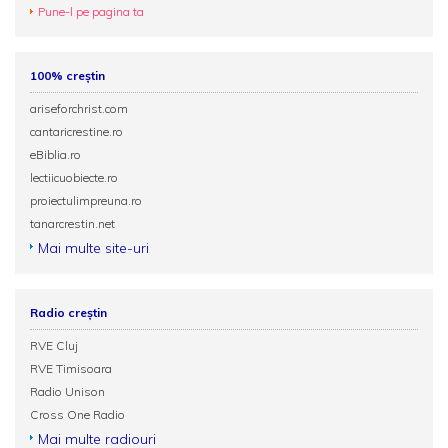
Pune-l pe pagina ta
100% creștin
ariseforchrist.com
cantaricrestine.ro
eBiblia.ro
lectiicuobiecte.ro
proiectulimpreuna.ro
tanarcrestin.net
Mai multe site-uri
Radio creștin
RVE Cluj
RVE Timisoara
Radio Unison
Cross One Radio
Mai multe radiouri