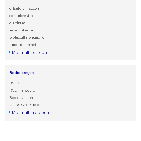
ariseforchrist.com
cantaricrestine.ro
eBiblia.ro
lectiicuobiecte.ro
proiectulimpreuna.ro
tanarcrestin.net
Mai multe site-uri
Radio creștin
RVE Cluj
RVE Timisoara
Radio Unison
Cross One Radio
Mai multe radiouri