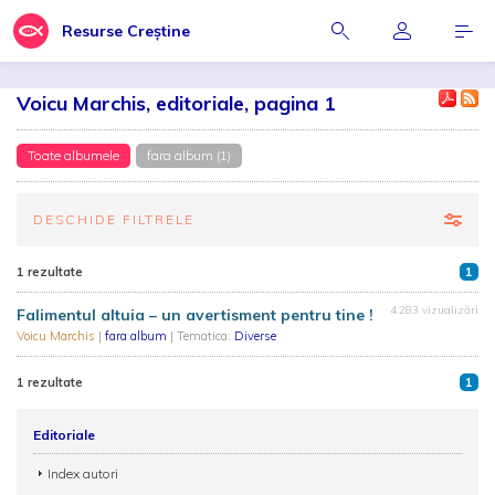
Resurse Creștine
Voicu Marchis, editoriale, pagina 1
Toate albumele
fara album (1)
DESCHIDE FILTRELE
1 rezultate
1
4.283 vizualizări
Falimentul altuia – un avertisment pentru tine !
Voicu Marchis
|
fara album
| Tematica:
Diverse
1 rezultate
1
Editoriale
Index autori