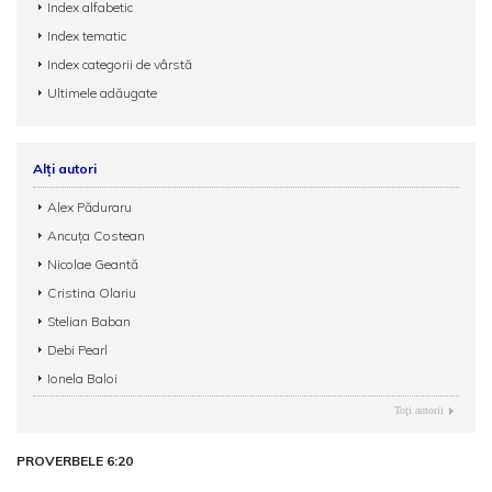
Index alfabetic
Index tematic
Index categorii de vârstă
Ultimele adăugate
Alți autori
Alex Păduraru
Ancuța Costean
Nicolae Geantă
Cristina Olariu
Stelian Baban
Debi Pearl
Ionela Baloi
Toţi autorii
PROVERBELE 6:20