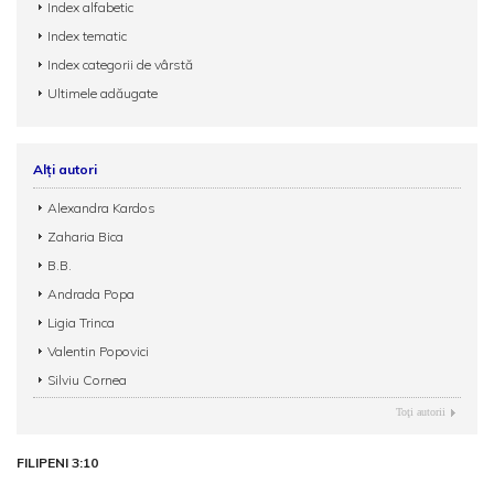
Index alfabetic
Index tematic
Index categorii de vârstă
Ultimele adăugate
Alți autori
Alexandra Kardos
Zaharia Bica
B.B.
Andrada Popa
Ligia Trinca
Valentin Popovici
Silviu Cornea
Toţi autorii
FILIPENI 3:10