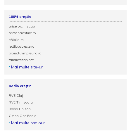
100% creștin
ariseforchrist.com
cantaricrestine.ro
eBiblia.ro
lectiicuobiecte.ro
proiectulimpreuna.ro
tanarcrestin.net
Mai multe site-uri
Radio creștin
RVE Cluj
RVE Timisoara
Radio Unison
Cross One Radio
Mai multe radiouri