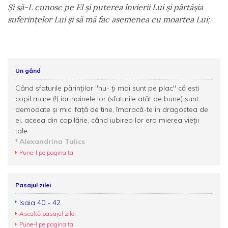
Şi să-L cunosc pe El şi puterea învierii Lui şi părtăşia
suferinţelor Lui şi să mă fac asemenea cu moartea Lui;
Un gând
Când sfaturile părinților ''nu- ți mai sunt pe plac'' că esti
copil mare (!) iar hainele lor (sfaturile atât de bune) sunt
demodate și mici față de tine, îmbracă-te în dragostea de
ei, aceea din copilărie, când iubirea lor era mierea vieții
tale.
Alexandrina Tulics
Pune-l pe pagina ta
Pasajul zilei
Isaia 40 - 42
Ascultă pasajul zilei
Pune-l pe pagina ta