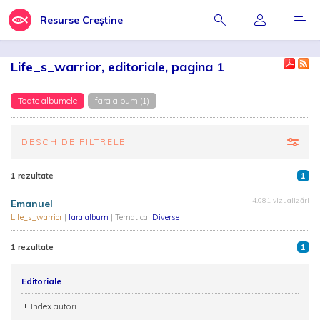
Resurse Creștine
Life_s_warrior, editoriale, pagina 1
Toate albumele
fara album (1)
DESCHIDE FILTRELE
1 rezultate
1
4.081 vizualizări
Emanuel
Life_s_warrior
|
fara album
| Tematica:
Diverse
1 rezultate
1
Editoriale
Index autori