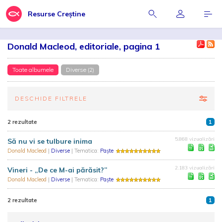
Resurse Creștine
Donald Macleod, editoriale, pagina 1
Toate albumele
Diverse (2)
DESCHIDE FILTRELE
2 rezultate
1
5.868 vizualizări
Să nu vi se tulbure inima
Donald Macleod
|
Diverse
| Tematica:
Paște
2.183 vizualizări
Vineri - „De ce M-ai părăsit?”
Donald Macleod
|
Diverse
| Tematica:
Paște
2 rezultate
1