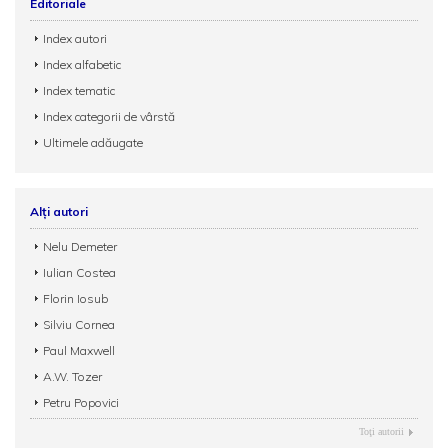
Editoriale
Index autori
Index alfabetic
Index tematic
Index categorii de vârstă
Ultimele adăugate
Alți autori
Nelu Demeter
Iulian Costea
Florin Iosub
Silviu Cornea
Paul Maxwell
A.W. Tozer
Petru Popovici
Toţi autorii