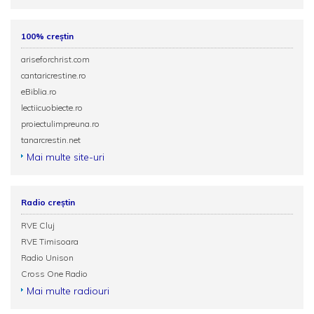
100% creștin
ariseforchrist.com
cantaricrestine.ro
eBiblia.ro
lectiicuobiecte.ro
proiectulimpreuna.ro
tanarcrestin.net
Mai multe site-uri
Radio creștin
RVE Cluj
RVE Timisoara
Radio Unison
Cross One Radio
Mai multe radiouri