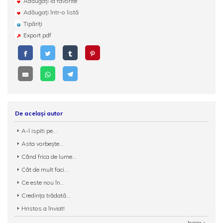
Adăugați la favorite
Adăugați într-o listă
Tipăriți
Export pdf
De același autor
A-l ispiti pe...
Asta vorbește...
Când frica de lume...
Cât de mult faci...
Ce este nou în...
Credința trădată...
Hristos a înviat!
Inainte