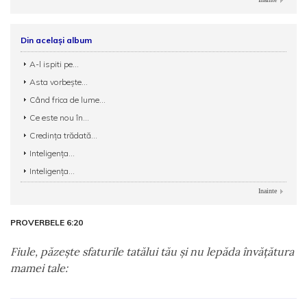
Din același album
A-l ispiti pe...
Asta vorbește...
Când frica de lume...
Ce este nou în...
Credința trădată...
Inteligența...
Inteligența...
Inainte
PROVERBELE 6:20
Fiule, păzeşte sfaturile tatălui tău şi nu lepăda învăţătura
mamei tale: