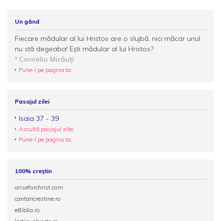
Un gând
Fiecare mădular al lui Hristos are o slujbă, nici măcar unul
nu stă degeaba! Ești mădular al lui Hristos?
Corneliu Mirăuţi
Pune-l pe pagina ta
Pasajul zilei
Isaia 37 - 39
Ascultă pasajul zilei
Pune-l pe pagina ta
100% creștin
ariseforchrist.com
cantaricrestine.ro
eBiblia.ro