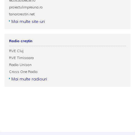
lectiicuobiecte.ro
proiectulimpreuna.ro
tanarcrestin.net
Mai multe site-uri
Radio creștin
RVE Cluj
RVE Timisoara
Radio Unison
Cross One Radio
Mai multe radiouri