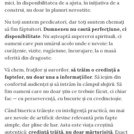
mici, în disponibilitatea de a ajuta, în inițiativa de a
construi, nu doar în planuri nerostite.
Nu toți suntem predicatori, dar toți suntem chemați
să fim făptuitori.
Dumnezeu nu caută perfecțiune, ci
disponibilitate
. Nu așteaptă supereroi spirituali, ci
oameni care pun umărul acolo unde e nevoie: la
curățenie, vizite, rugăciune, încurajare, la o masă
oferită din dragoste.
Vă chem, fraților și surorilor,
să trăim o credință a
faptelor, nu doar una a informațiilor
. Să ieșim din
confortul audienței și să intrăm în câmpul slujirii. Să
fim oameni care nu doar știu ce trebuie făcut, ci chiar
fac — cu perseverență, cu bucurie și cu credincioșie.
Când biserica trăiește cu inteligență practică, nu mai
are nevoie de artificii: devine relevantă prin fapte
simple, dar pline de har. Asta este viața creștină
autentică:
credință trăită, nu doar mărturisită
. Exact