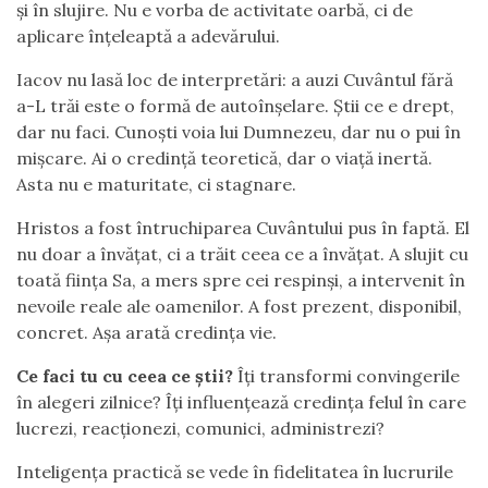
și în slujire. Nu e vorba de activitate oarbă, ci de
aplicare înțeleaptă a adevărului.
Iacov nu lasă loc de interpretări: a auzi Cuvântul fără
a-L trăi este o formă de autoînșelare. Știi ce e drept,
dar nu faci. Cunoști voia lui Dumnezeu, dar nu o pui în
mișcare. Ai o credință teoretică, dar o viață inertă.
Asta nu e maturitate, ci stagnare.
Hristos a fost întruchiparea Cuvântului pus în faptă. El
nu doar a învățat, ci a trăit ceea ce a învățat. A slujit cu
toată ființa Sa, a mers spre cei respinși, a intervenit în
nevoile reale ale oamenilor. A fost prezent, disponibil,
concret. Așa arată credința vie.
Ce faci tu cu ceea ce știi?
Îți transformi convingerile
în alegeri zilnice? Îți influențează credința felul în care
lucrezi, reacționezi, comunici, administrezi?
Inteligența practică se vede în fidelitatea în lucrurile