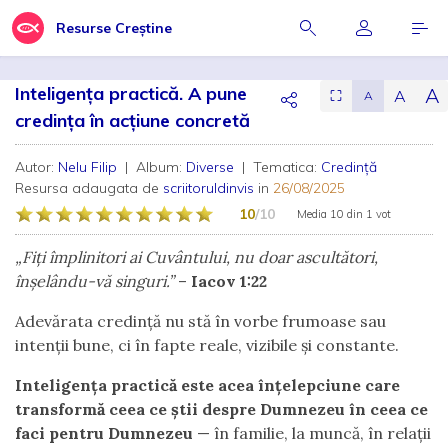
Resurse Creștine
Inteligența practică. A pune
A
A
⛶
A
credința în acțiune concretă
Autor:
Nelu Filip
| Album:
Diverse
| Tematica:
Credință
Resursa adaugata de
scriitoruldinvis
in
26/08/2025
10
/10
Media
10
din
1 vot
„Fiți împlinitori ai Cuvântului, nu doar ascultători,
înșelându-vă singuri.”
–
Iacov 1:22
Adevărata credință nu stă în vorbe frumoase sau
intenții bune, ci în fapte reale, vizibile și constante.
Inteligența practică este acea înțelepciune care
transformă ceea ce știi despre Dumnezeu în ceea ce
faci pentru Dumnezeu
— în familie, la muncă, în relații