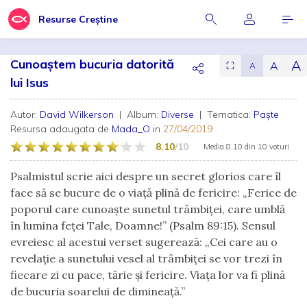
Resurse Creștine
Cunoaștem bucuria datorită
A
A
⛶
A
lui Isus
Autor:
David Wilkerson
| Album:
Diverse
| Tematica:
Paște
Resursa adaugata de
Mada_O
in
27/04/2019
8.10
/10
Media
8.10
din
10 voturi
Psalmistul scrie aici despre un secret glorios care îl
face să se bucure de o viață plină de fericire: „Ferice de
poporul care cunoaşte sunetul trâmbiţei, care umblă
în lumina feţei Tale, Doamne!” (Psalm 89:15). Sensul
evreiesc al acestui verset sugerează: „Cei care au o
revelație a sunetului vesel al trâmbiţei se vor trezi în
fiecare zi cu pace, tărie și fericire. Viața lor va fi plină
de bucuria soarelui de dimineață.”