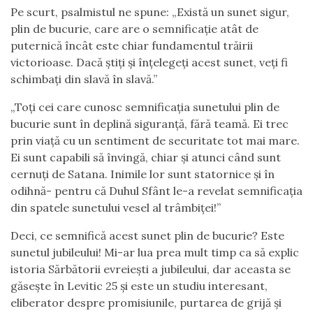
Pe scurt, psalmistul ne spune: „Există un sunet sigur,
plin de bucurie, care are o semnificație atât de
puternică încât este chiar fundamentul trăirii
victorioase. Dacă știți și înțelegeți acest sunet, veți fi
schimbați din slavă în slavă.”
„Toți cei care cunosc semnificația sunetului plin de
bucurie sunt în deplină siguranţă, fără teamă. Ei trec
prin viață cu un sentiment de securitate tot mai mare.
Ei sunt capabili să învingă, chiar și atunci când sunt
cernuţi de Satana. Inimile lor sunt statornice și în
odihnă- pentru că Duhul Sfânt le-a revelat semnificația
din spatele sunetului vesel al trâmbiţei!”
Deci, ce semnifică acest sunet plin de bucurie? Este
sunetul jubileului! Mi-ar lua prea mult timp ca să explic
istoria Sărbătorii evreieşti a jubileului, dar aceasta se
găsește în Levitic 25 și este un studiu interesant,
eliberator despre promisiunile, purtarea de grijă și