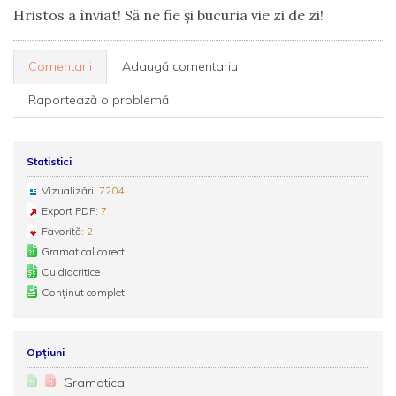
Hristos a înviat! Să ne fie și bucuria vie zi de zi!
Comentarii
Adaugă comentariu
Raportează o problemă
Statistici
Vizualizări:
7204
Export PDF:
7
Favorită:
2
Gramatical corect
Cu diacritice
Conținut complet
Opțiuni
Gramatical