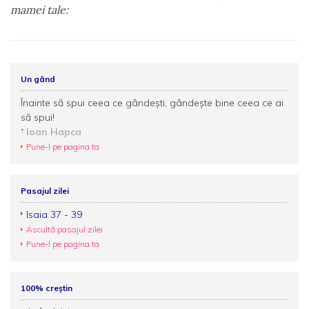
mamei tale:
Un gând
Înainte să spui ceea ce gândești, gândește bine ceea ce ai
să spui!
Ioan Hapca
Pune-l pe pagina ta
Pasajul zilei
Isaia 37 - 39
Ascultă pasajul zilei
Pune-l pe pagina ta
100% creștin