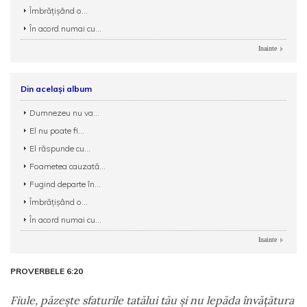
Îmbrățișând o...
În acord numai cu...
Inainte
Din același album
Dumnezeu nu va...
El nu poate fi...
El răspunde cu...
Foametea cauzată...
Fugind departe în...
Îmbrățișând o...
În acord numai cu...
Inainte
PROVERBELE 6:20
Fiule, păzeşte sfaturile tatălui tău şi nu lepăda învăţătura