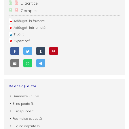
Diacritice
Complet
Adăugați la favorite
Adăugați într-o listă
Tipăriți
Export pdf
De același autor
Dumnezeu nu va...
El nu poate fi...
El răspunde cu...
Foametea cauzată...
Fugind departe în...