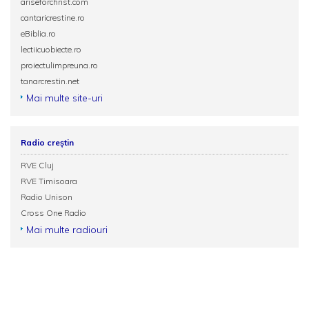
ariseforchrist.com
cantaricrestine.ro
eBiblia.ro
lectiicuobiecte.ro
proiectulimpreuna.ro
tanarcrestin.net
Mai multe site-uri
Radio creștin
RVE Cluj
RVE Timisoara
Radio Unison
Cross One Radio
Mai multe radiouri