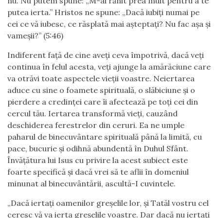
nu. Nu putem spune: „M-ai rănit prea mult pentru a te
putea ierta.” Hristos ne spune: „Dacă iubiţi numai pe
cei ce vă iubesc, ce răsplată mai aşteptaţi? Nu fac aşa şi
vameşii?” (5:46)
Indiferent faţă de cine aveţi ceva împotrivă, dacă veţi
continua în felul acesta, veţi ajunge la amărăciune care
va otrăvi toate aspectele vieții voastre. Neiertarea
aduce cu sine o foamete spirituală, o slăbiciune și o
pierdere a credinței care îi afectează pe toți cei din
cercul tău. Iertarea transformă vieți, cauzând
deschiderea ferestrelor din ceruri. Ea ne umple
paharul de binecuvântare spirituală până la limită, cu
pace, bucurie și odihnă abundentă în Duhul Sfânt.
Învățătura lui Isus cu privire la acest subiect este
foarte specifică și dacă vrei să te aflii în domeniul
minunat al binecuvântării, ascultă-I cuvintele.
„Dacă iertaţi oamenilor greşelile lor, şi Tatăl vostru cel
ceresc vă va ierta greşelile voastre. Dar dacă nu iertaţi