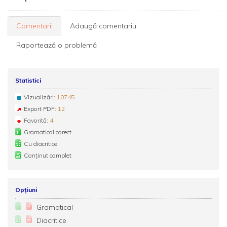
Comentarii
Adaugă comentariu
Raportează o problemă
Statistici
Vizualizări:
10745
Export PDF:
12
Favorită:
4
Gramatical corect
Cu diacritice
Conținut complet
Opțiuni
Gramatical
Diacritice