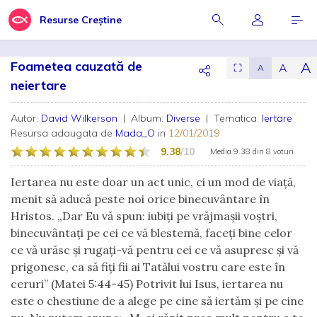
Resurse Creștine
Foametea cauzată de
A
A
⛶
A
neiertare
Autor:
David Wilkerson
| Album:
Diverse
| Tematica:
Iertare
Resursa adaugata de
Mada_O
in
12/01/2019
9.38
/10
Media
9.38
din
8 voturi
Iertarea nu este doar un act unic, ci un mod de viață,
menit să aducă peste noi orice binecuvântare în
Hristos. „Dar Eu vă spun: iubiţi pe vrăjmaşii voştri,
binecuvântaţi pe cei ce vă blestemă, faceţi bine celor
ce vă urăsc şi rugaţi-vă pentru cei ce vă asupresc şi vă
prigonesc, ca să fiţi fii ai Tatălui vostru care este în
ceruri” (Matei 5:44-45) Potrivit lui Isus, iertarea nu
este o chestiune de a alege pe cine să iertăm şi pe cine