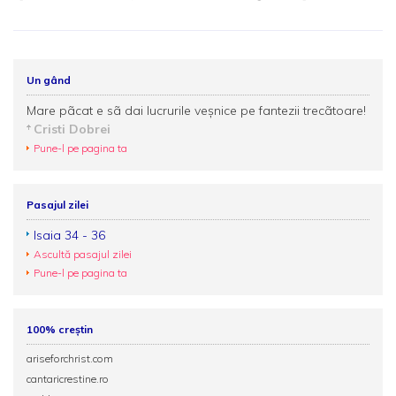
Un gând
Mare pãcat e sã dai lucrurile veşnice pe fantezii trecãtoare!
Cristi Dobrei
Pune-l pe pagina ta
Pasajul zilei
Isaia 34 - 36
Ascultă pasajul zilei
Pune-l pe pagina ta
100% creștin
ariseforchrist.com
cantaricrestine.ro