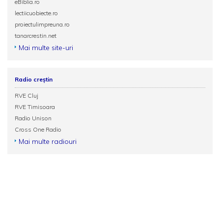
eBiblia.ro
lectiicuobiecte.ro
proiectulimpreuna.ro
tanarcrestin.net
Mai multe site-uri
Radio creștin
RVE Cluj
RVE Timisoara
Radio Unison
Cross One Radio
Mai multe radiouri