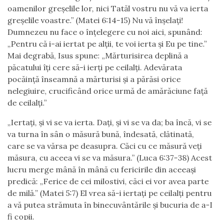
oamenilor greşelile lor, nici Tatăl vostru nu vă va ierta
greşelile voastre.” (Matei 6:14-15) Nu vă înşelaţi!
Dumnezeu nu face o înțelegere cu noi aici, spunând:
„Pentru că i-ai iertat pe alții, te voi ierta şi Eu pe tine.”
Mai degrabă, Isus spune: „Mărturisirea deplină a
păcatului îţi cere să-i ierți pe ceilalți. Adevărata
pocăință înseamnă a mărturisi și a părăsi orice
nelegiuire, crucificând orice urmă de amărăciune față
de ceilalți.”
„Iertaţi, şi vi se va ierta. Daţi, şi vi se va da; ba încă, vi se
va turna în sân o măsură bună, îndesată, clătinată,
care se va vărsa pe deasupra. Căci cu ce măsură veţi
măsura, cu aceea vi se va măsura.” (Luca 6:37-38) Acest
lucru merge mână în mână cu fericirile din aceeași
predică: „Ferice de cei milostivi, căci ei vor avea parte
de milă.” (Matei 5:7) El vrea să-i iertaţi pe ceilalți pentru
a vă putea strămuta în binecuvântările și bucuria de a-I
fi copii.