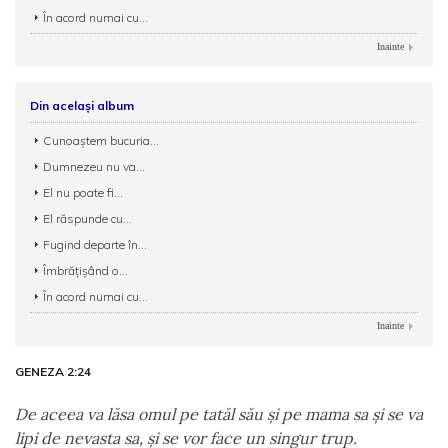
În acord numai cu...
Inainte
Din același album
Cunoaștem bucuria...
Dumnezeu nu va...
El nu poate fi...
El răspunde cu...
Fugind departe în...
Îmbrățișând o...
În acord numai cu...
Inainte
GENEZA 2:24
De aceea va lăsa omul pe tatăl său şi pe mama sa şi se va
lipi de nevasta sa, şi se vor face un singur trup.