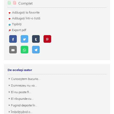
Complet
Adăugați la favorite
Adăugați într-o listă
Tipăriți
Export pdf
De același autor
Cunoaștem bucuria...
Dumnezeu nu va...
El nu poate fi...
El răspunde cu...
Fugind departe în...
Îmbrățișând o...