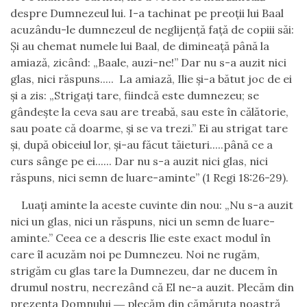
despre Dumnezeul lui. I-a tachinat pe preoții lui Baal
acuzându-le dumnezeul de neglijență față de copiii săi:
Şi au chemat numele lui Baal, de dimineaţă până la
amiază, zicând: „Baale, auzi-ne!” Dar nu s-a auzit nici
glas, nici răspuns..... La amiază, Ilie şi-a bătut joc de ei
şi a zis: „Strigaţi tare, fiindcă este dumnezeu; se
gândeşte la ceva sau are treabă, sau este în călătorie,
sau poate că doarme, şi se va trezi.” Ei au strigat tare
şi, după obiceiul lor, şi-au făcut tăieturi.....până ce a
curs sânge pe ei...... Dar nu s-a auzit nici glas, nici
răspuns, nici semn de luare-aminte” (1 Regi 18:26-29).
Luați aminte la aceste cuvinte din nou: „Nu s-a auzit
nici un glas, nici un răspuns, nici un semn de luare-
aminte.” Ceea ce a descris Ilie este exact modul în
care îl acuzăm noi pe Dumnezeu. Noi ne rugăm,
strigăm cu glas tare la Dumnezeu, dar ne ducem în
drumul nostru, necrezând că El ne-a auzit. Plecăm din
prezența Domnului ― plecăm din cămăruța noastră