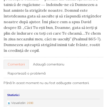
tainică de rugăciune ― îndoindu-ne că Dumnezeu a
luat aminte la strigătele noastre. Domnul este
întotdeauna gata să asculte și să răspundă strigătelor
noastre după ajutor. Îmi place cum a spus David
despre El: „Căci Tu ești bun, Doamne, gata să ierți și
plin de îndurare cu toți cei care Te cheamă....Te chem
în ziua necazului meu, căci m-asculți” (Psalmul 86:5-7).
Dumnezeu așteaptă strigătul inimii tale frânte, rostit
în credință de copil.
Comentarii
Adaugă comentariu
Raportează o problemă
Până în acest moment nu au fost adăugate comentarii.
Statistici
Vizualizări:
2698