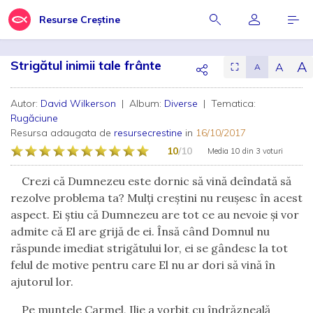
Resurse Creștine
Strigătul inimii tale frânte
A
A
⛶
A
Autor:
David Wilkerson
| Album:
Diverse
| Tematica:
Rugăciune
Resursa adaugata de
resursecrestine
in
16/10/2017
10
/10
Media
10
din
3 voturi
Crezi că Dumnezeu este dornic să vină deîndată să
rezolve problema ta? Mulți creștini nu reușesc în acest
aspect. Ei știu că Dumnezeu are tot ce au nevoie și vor
admite că El are grijă de ei. Însă când Domnul nu
răspunde imediat strigătului lor, ei se gândesc la tot
felul de motive pentru care El nu ar dori să vină în
ajutorul lor.
Pe muntele Carmel, Ilie a vorbit cu îndrăzneală