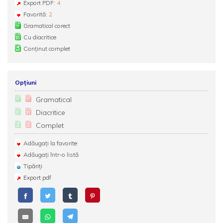
Export PDF:
4
Favorită:
2
Gramatical corect
Cu diacritice
Conținut complet
Opțiuni
Gramatical
Diacritice
Complet
Adăugați la favorite
Adăugați într-o listă
Tipăriți
Export pdf