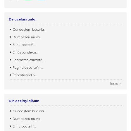
De același autor
Cunoaștem bucuria...
Dumnezeu nu va...
El nu poate fi...
El răspunde cu...
Foametea cauzată...
Fugind departe în...
Îmbrățișând o...
Inainte
Din același album
Cunoaștem bucuria...
Dumnezeu nu va...
El nu poate fi...