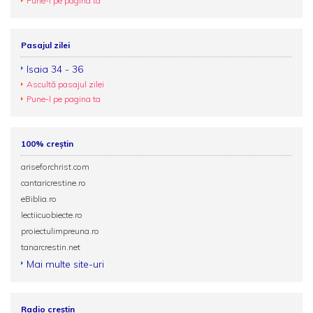
Pune-l pe pagina ta
Pasajul zilei
Isaia 34 - 36
Ascultă pasajul zilei
Pune-l pe pagina ta
100% creștin
ariseforchrist.com
cantaricrestine.ro
eBiblia.ro
lectiicuobiecte.ro
proiectulimpreuna.ro
tanarcrestin.net
Mai multe site-uri
Radio creștin