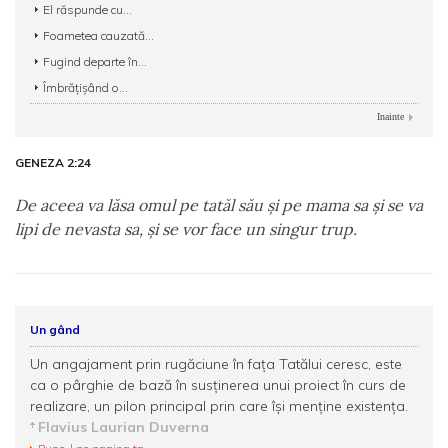
El răspunde cu...
Foametea cauzată...
Fugind departe în...
Îmbrățișând o...
Inainte
GENEZA 2:24
De aceea va lăsa omul pe tatăl său şi pe mama sa şi se va
lipi de nevasta sa, şi se vor face un singur trup.
Un gând
Un angajament prin rugăciune în faţa Tatălui ceresc, este
ca o pârghie de bază în susţinerea unui proiect în curs de
realizare, un pilon principal prin care îşi menţine existenţa.
Flavius Laurian Duverna