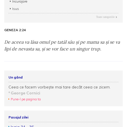
Încurajare
Isus
Toate categoriile
GENEZA 2:24
De aceea va lăsa omul pe tatăl său şi pe mama sa şi se va
lipi de nevasta sa, şi se vor face un singur trup.
Un gând
Ceea ce facem vorbește mai tare decât ceea ce zicem.
George Cornici
Pune-l pe pagina ta
Pasajul zilei