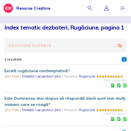
Resurse Creștine
Index tematic dezbateri, Rugăciune, pagina 1
DESCHIDE FILTRELE
2 rezultate
1
Există rugăciune contemplativă?
John Piper
|
Întreabă-l pe pastorul John
| Tematica:
Rugăciune
2.169 vizualizări
Este Dumnezeu mai dispus să răspundă dacă sunt mai mulți
oameni care se roagă?
John Piper
|
Întreabă-l pe pastorul John
| Tematica:
Rugăciune
2.278 vizualizări