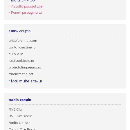
Isaia 34 - 36
Ascultă pasajul zilei
Pune-l pe pagina ta
100% creștin
ariseforchrist.com
cantaricrestine.ro
eBiblia.ro
lectiicuobiecte.ro
proiectulimpreuna.ro
tanarcrestin.net
Mai multe site-uri
Radio creștin
RVE Cluj
RVE Timisoara
Radio Unison
Cross One Radio