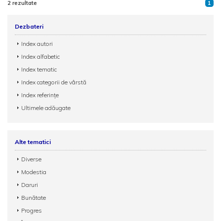
2 rezultate
1
Dezbateri
Index autori
Index alfabetic
Index tematic
Index categorii de vârstă
Index referințe
Ultimele adăugate
Alte tematici
Diverse
Modestia
Daruri
Bunătate
Progres