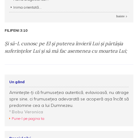
Inima orientată...
Inainte
FILIPENI 3:10
Şi să-L cunosc pe El şi puterea învierii Lui şi părtăşia
suferinţelor Lui şi să mă fac asemenea cu moartea Lui;
Un gând
Amintește-ți că frumusețea autentică, evlavioasă, nu atrage
spre sine, ci frumusețea adevarată se acoperă așa încât să
predomine cea a lui Dumnezeu.
Bobu Veronica
Pune-l pe pagina ta