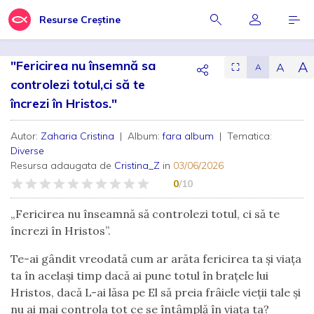
Resurse Creștine
"Fericirea nu însemnă sa
A
A
⛶
A
controlezi totul,ci să te
încrezi în Hristos."
Autor:
Zaharia Cristina
| Album:
fara album
| Tematica:
Diverse
Resursa adaugata de
Cristina_Z
in
03/06/2026
0
/10
„Fericirea nu înseamnă să controlezi totul, ci să te
încrezi în Hristos”.
Te-ai gândit vreodată cum ar arăta fericirea ta și viața
ta în același timp dacă ai pune totul în brațele lui
Hristos, dacă L-ai lăsa pe El să preia frâiele vieții tale și
nu ai mai controla tot ce se întâmplă în viața ta?