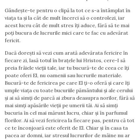
Gândește-te pentru o clipă la tot ce s-a întâmplat în
viața ta și la cât de mult încerci să o controlezi, iar
acest lucru cât de mult stres îți aduce, fără să te mai
poți bucura de lucrurile mici care te fac cu adevărat
fericit.
Dacă dorești să vezi cum arată adevărata fericire în
fiecare zi, lasă totul în brațele lui Hristos, cere-I să
preia frâiele vieții tale, iar tu bucură-te de ceea ce îți
poate oferi El, nu oamenii sau lucrurile materiale.
Bucură-te de fericirea pe care El ți-o oferă și care îți
umple viața cu toate bucuriile pământului și ale cerului
și ai să simți de parcă ai zbura deasupra norilor, fără să
mai simți apăsările vieții pe umerii tăi. Ai să simți
bucuria în cel mai mărunt lucru, chiar și în parfumul
florilor. Ai să vezi fericirea la fiecare pas, pentru că tot
ce te înconjoară este oferit de El. Chiar și în casa ta
pacea ar domni, iar stresul lucrurilor de mâine nu ar