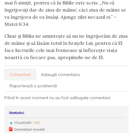
mai fi simțit, pentru că în Biblie este scris: „Nu vă
îngrijorați dar de ziua de mâine; căci ziua de mâine se
va îngrijora de ea însăși. Ajunge zilei necazul ei.” –
Matei 6:34.
Chiar și Biblia ne amintește să nu ne îngrijorăm de ziua
de mâine și să lăsăm totul în brațele Lui, pentru că El
face lucrurile cele mai frumoase și înflorește viața
noastră cu fiecare pas, apropiindu-ne de El.
Comentarii
Adaugă comentariu
Raportează o problemă
Până în acest moment nu au fost adăugate comentarii.
Statistici
Vizualizări:
130
Gramatical incorect