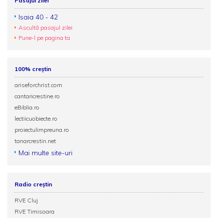
Pasajul zilei
Isaia 40 - 42
Ascultă pasajul zilei
Pune-l pe pagina ta
100% creștin
ariseforchrist.com
cantaricrestine.ro
eBiblia.ro
lectiicuobiecte.ro
proiectulimpreuna.ro
tanarcrestin.net
Mai multe site-uri
Radio creștin
RVE Cluj
RVE Timisoara