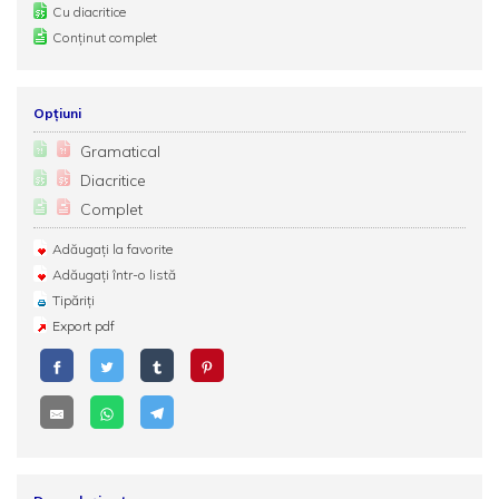
Cu diacritice
Conținut complet
Opțiuni
Gramatical
Diacritice
Complet
Adăugați la favorite
Adăugați într-o listă
Tipăriți
Export pdf