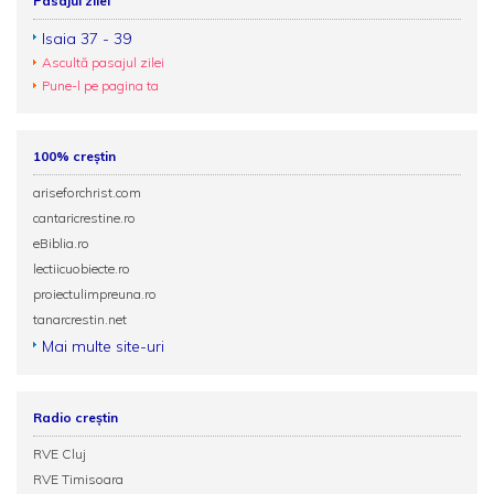
Pasajul zilei
Isaia 37 - 39
Ascultă pasajul zilei
Pune-l pe pagina ta
100% creștin
ariseforchrist.com
cantaricrestine.ro
eBiblia.ro
lectiicuobiecte.ro
proiectulimpreuna.ro
tanarcrestin.net
Mai multe site-uri
Radio creștin
RVE Cluj
RVE Timisoara