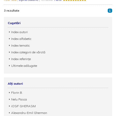
3 rezultate
1
Cugetări
Index autori
Index alfabetic
Index tematic
Index categorii de vârstă
Index referințe
Ultimele adăugate
Alți autori
Florin B.
Nelu Pasca
iOSiF GHERASiM
Alexandru-Emil Gherman