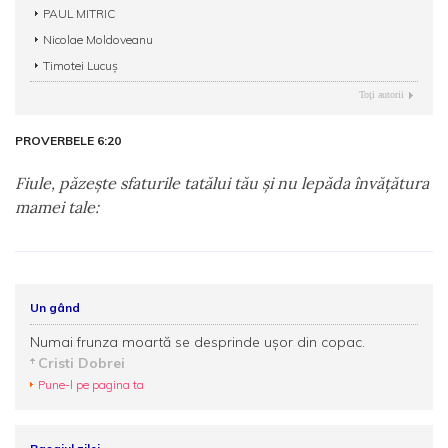
PAUL MITRIC
Nicolae Moldoveanu
Timotei Lucuş
Toţi autorii
PROVERBELE 6:20
Fiule, păzeşte sfaturile tatălui tău şi nu lepăda învăţătura
mamei tale:
Un gând
Numai frunza moartă se desprinde uşor din copac.
Cristi Dobrei
Pune-l pe pagina ta