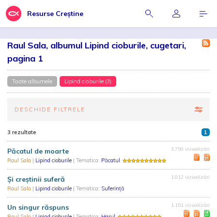
Resurse Creștine
Raul Sala, albumul Lipind cioburile, cugetari,
pagina 1
Toate albumele
Lipind cioburile (3)
DESCHIDE FILTRELE
3 rezultate
1
3.750 vizualizări
Păcatul de moarte
Raul Sala
|
Lipind cioburile
| Tematica:
Păcatul
1.012 vizualizări
Și creștinii suferă
Raul Sala
|
Lipind cioburile
| Tematica:
Suferință
1.151 vizualizări
Un singur răspuns
Raul Sala
|
Lipind cioburile
| Tematica:
Harul