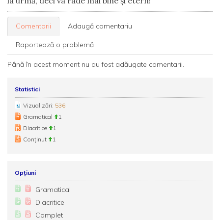
la urmă, deci va râde mai bine și etern!
Comentarii
Adaugă comentariu
Raportează o problemă
Până în acest moment nu au fost adăugate comentarii.
Statistici
Vizualizări:
536
Gramatical
1
Diacritice
1
Conținut
1
Opțiuni
Gramatical
Diacritice
Complet