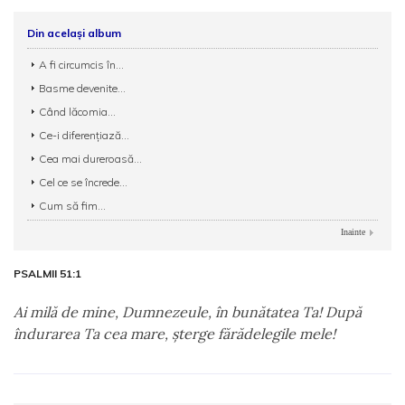
Din același album
A fi circumcis în...
Basme devenite...
Când lăcomia...
Ce-i diferențiază...
Cea mai dureroasă...
Cel ce se încrede...
Cum să fim...
Inainte
PSALMII 51:1
Ai milă de mine, Dumnezeule, în bunătatea Ta! După
îndurarea Ta cea mare, şterge fărădelegile mele!