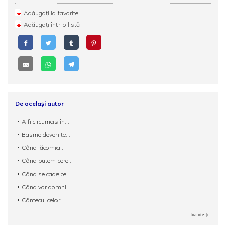
Adăugați la favorite
Adăugați într-o listă
De același autor
A fi circumcis în...
Basme devenite...
Când lăcomia...
Când putem cere...
Când se cade cel...
Când vor domni...
Cântecul celor...
Inainte