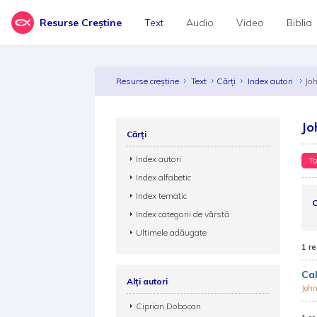
Resurse Creștine
Text
Audio
Video
Biblia
Resurse creștine
Text
Cărți
Index autori
Jo
Jo
Cărți
Index autori
To
Index alfabetic
Index tematic
C
Index categorii de vârstă
Ultimele adăugate
1 re
Ca
Alți autori
Joh
Ciprian Dobocan