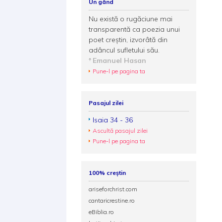
Un gând
Nu există o rugăciune mai
transparentă ca poezia unui
poet creștin, izvorâtă din
adâncul sufletului său.
Emanuel Hasan
Pune-l pe pagina ta
Pasajul zilei
Isaia 34 - 36
Ascultă pasajul zilei
Pune-l pe pagina ta
100% creștin
ariseforchrist.com
cantaricrestine.ro
eBiblia.ro