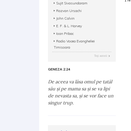
1 re
Sujit Sivasundaram
Razvan Ursachi
John Calvin
E. F. & L. Harvey
Ioan Pribac
Radio Vocea Evangheliei
Timisoara
Toţi autorii
GENEZA 2:24
De aceea va lăsa omul pe tatăl
său şi pe mama sa şi se va lipi
de nevasta sa, şi se vor face un
singur trup.