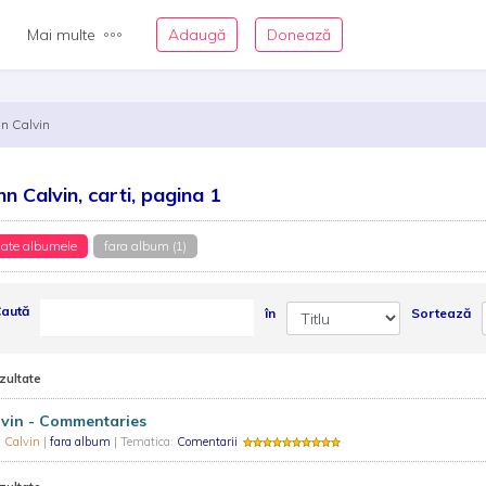
Mai multe
Adaugă
Donează
hn Calvin
hn Calvin, carti, pagina 1
ate albumele
fara album (1)
aută
în
Sortează
zultate
lvin - Commentaries
n Calvin
|
fara album
| Tematica:
Comentarii