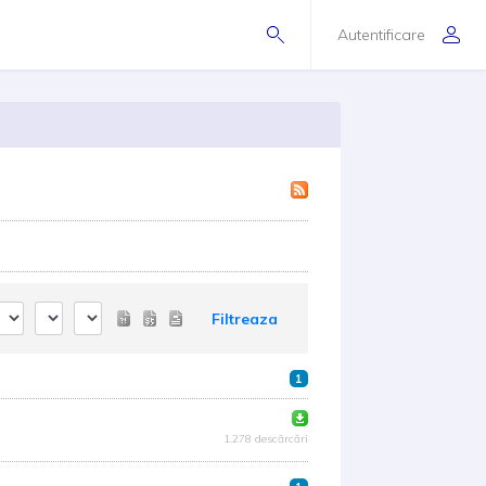
Autentificare
Filtreaza
1
1.278 descărcări