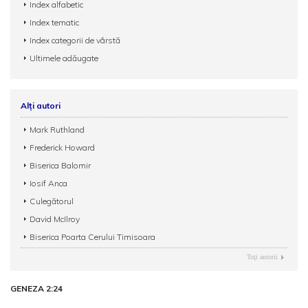
Index alfabetic
Index tematic
Index categorii de vârstă
Ultimele adăugate
Alți autori
Mark Ruthland
Frederick Howard
Biserica Balomir
Iosif Anca
Culegătorul
David McIlroy
Biserica Poarta Cerului Timisoara
Toţi autorii
GENEZA 2:24