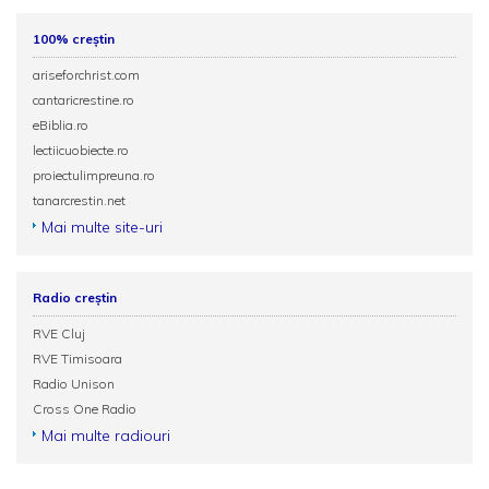
100% creștin
ariseforchrist.com
cantaricrestine.ro
eBiblia.ro
lectiicuobiecte.ro
proiectulimpreuna.ro
tanarcrestin.net
Mai multe site-uri
Radio creștin
RVE Cluj
RVE Timisoara
Radio Unison
Cross One Radio
Mai multe radiouri