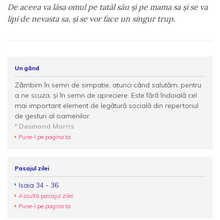
De aceea va lăsa omul pe tatăl său şi pe mama sa şi se va
lipi de nevasta sa, şi se vor face un singur trup.
Un gând
Zâmbim în semn de simpatie, atunci când salutăm, pentru
a ne scuza, şi în semn de apreciere. Este fără îndoială cel
mai important element de legătură socială din repertoriul
de gesturi al oamenilor.
Desmond Morris
Pune-l pe pagina ta
Pasajul zilei
Isaia 34 - 36
Ascultă pasajul zilei
Pune-l pe pagina ta