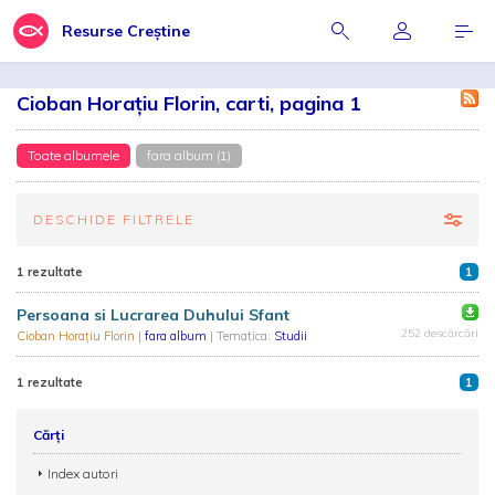
Resurse Creștine
Cioban Horațiu Florin, carti, pagina 1
Toate albumele
fara album (1)
DESCHIDE FILTRELE
1 rezultate
1
Persoana si Lucrarea Duhului Sfant
252 descărcări
Cioban Horațiu Florin
|
fara album
| Tematica:
Studii
1 rezultate
1
Cărți
Index autori