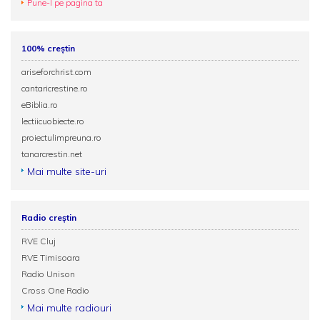
Pune-l pe pagina ta
100% creștin
ariseforchrist.com
cantaricrestine.ro
eBiblia.ro
lectiicuobiecte.ro
proiectulimpreuna.ro
tanarcrestin.net
Mai multe site-uri
Radio creștin
RVE Cluj
RVE Timisoara
Radio Unison
Cross One Radio
Mai multe radiouri