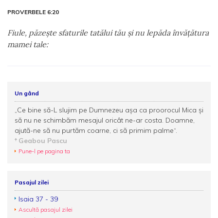
PROVERBELE 6:20
Fiule, păzeşte sfaturile tatălui tău şi nu lepăda învăţătura
mamei tale:
Un gând
„Ce bine să-L slujim pe Dumnezeu așa ca proorocul Mica și
să nu ne schimbăm mesajul oricât ne-ar costa. Doamne,
ajută-ne să nu purtăm coarne, ci să primim palme“.
Geabou Pascu
Pune-l pe pagina ta
Pasajul zilei
Isaia 37 - 39
Ascultă pasajul zilei