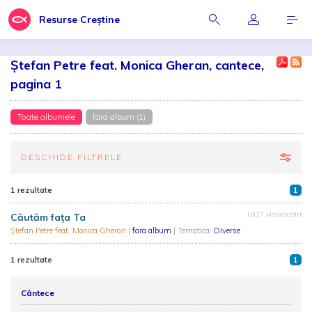
Resurse Creștine
Ștefan Petre feat. Monica Gheran, cantece,
pagina 1
Toate albumele
fara album (1)
DESCHIDE FILTRELE
1 rezultate
1
1.817 vizualizări
Căutăm fața Ta
Ștefan Petre feat. Monica Gheran
|
fara album
| Tematica:
Diverse
1 rezultate
1
Cântece