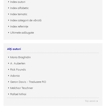
Index autori
Index alfabetic
Index tematic
Index categorii de vârstă
Index referințe
Ultimele adăugate
Alți autori
Maria Braghidin
A. Auberlen
Rick Founds
Adonia
Geron Davis - Traducere RO
Melchior Teschner
Rafael Mihai
Toţi autorii