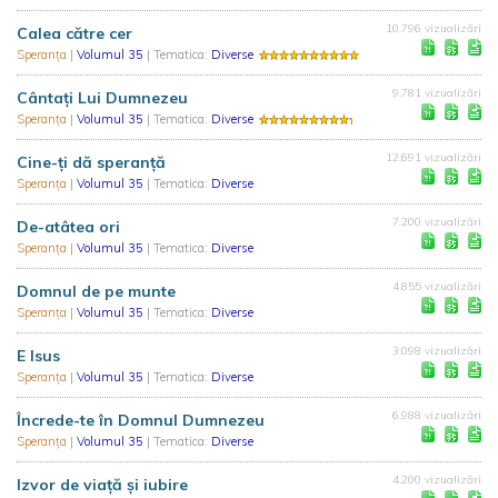
10.796 vizualizări
Calea către cer
Speranţa
|
Volumul 35
| Tematica:
Diverse
9.781 vizualizări
Cântaţi Lui Dumnezeu
Speranţa
|
Volumul 35
| Tematica:
Diverse
12.691 vizualizări
Cine-ţi dă speranţă
Speranţa
|
Volumul 35
| Tematica:
Diverse
7.200 vizualizări
De-atâtea ori
Speranţa
|
Volumul 35
| Tematica:
Diverse
4.855 vizualizări
Domnul de pe munte
Speranţa
|
Volumul 35
| Tematica:
Diverse
3.098 vizualizări
E Isus
Speranţa
|
Volumul 35
| Tematica:
Diverse
6.988 vizualizări
Încrede-te în Domnul Dumnezeu
Speranţa
|
Volumul 35
| Tematica:
Diverse
4.200 vizualizări
Izvor de viaţă şi iubire