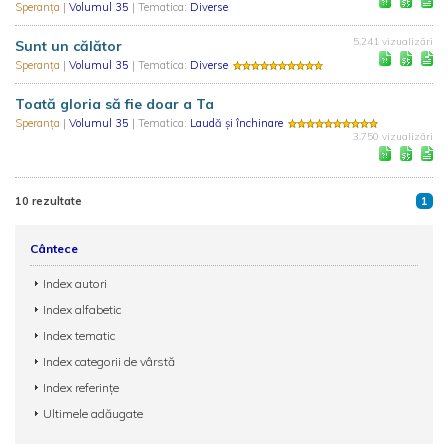
Speranţa
|
Volumul 35
| Tematica:
Diverse
5.241 vizualizări
Sunt un călător
Speranţa
|
Volumul 35
| Tematica:
Diverse
Toată gloria să fie doar a Ta
Speranţa
|
Volumul 35
| Tematica:
Laudă și închinare
3.750 vizualizări
10 rezultate
1
Cântece
Index autori
Index alfabetic
Index tematic
Index categorii de vârstă
Index referințe
Ultimele adăugate