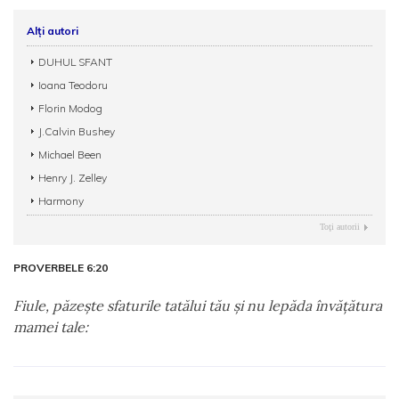
Alți autori
DUHUL SFANT
Ioana Teodoru
Florin Modog
J.Calvin Bushey
Michael Been
Henry J. Zelley
Harmony
Toţi autorii
PROVERBELE 6:20
Fiule, păzeşte sfaturile tatălui tău şi nu lepăda învăţătura
mamei tale: