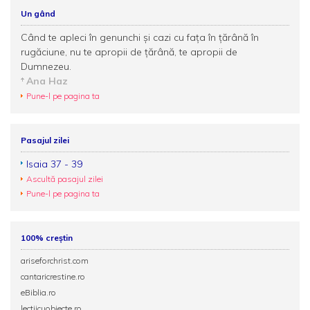
Un gând
Când te apleci în genunchi și cazi cu fața în țărână în
rugăciune, nu te apropii de țărână, te apropii de
Dumnezeu.
Ana Haz
Pune-l pe pagina ta
Pasajul zilei
Isaia 37 - 39
Ascultă pasajul zilei
Pune-l pe pagina ta
100% creștin
ariseforchrist.com
cantaricrestine.ro
eBiblia.ro
lectiicuobiecte.ro