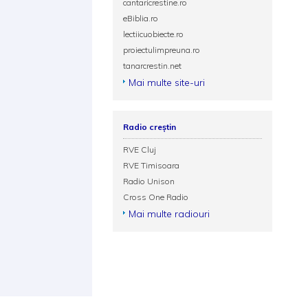
cantaricrestine.ro
eBiblia.ro
lectiicuobiecte.ro
proiectulimpreuna.ro
tanarcrestin.net
Mai multe site-uri
Radio creștin
RVE Cluj
RVE Timisoara
Radio Unison
Cross One Radio
Mai multe radiouri