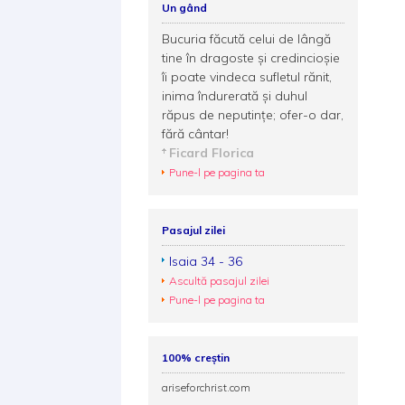
Un gând
Bucuria făcută celui de lângă
tine în dragoste şi credincioşie
îi poate vindeca sufletul rănit,
inima îndurerată şi duhul
răpus de neputinţe; ofer-o dar,
fără cântar!
Ficard Florica
Pune-l pe pagina ta
Pasajul zilei
Isaia 34 - 36
Ascultă pasajul zilei
Pune-l pe pagina ta
100% creștin
ariseforchrist.com