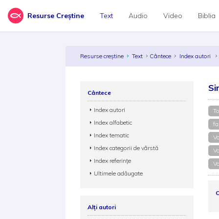
Resurse Creștine
Text
Audio
Video
Biblia
Resurse creștine
Text
Cântece
Index autori
Si
Cântece
Index autori
To
Index alfabetic
fa
Index tematic
Vo
Index categorii de vârstă
Vo
Index referințe
Vo
Ultimele adăugate
C
Alți autori