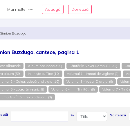
Mai multe
Adaugă
Donează
Simion Buzduga
mion Buzduga, cantece, pagina 1
ate albumele
Album necunoscut (9)
Cântările Slavei Domnului (32)
Cân
ra album (59)
În liniște cu Tine (10)
Volumul 1 - Imnuri de veghere (8)
Vo
lumul 2 - Calea, adevărul şi viaţa (10)
Volumul 3 - Vasul Olarului (9)
Volumu
lumul 5 - Luceafăr veșnic (8)
Volumul 6 - Imn Trinității (8)
Volumul 7 - Tină şi
lumul 8 - Întâlnire cu adevărul (3)
aută
în
Sortează