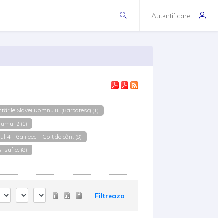
Autentificare
tările Slavei Domnului (Barbatesc) (1)
lumul 2 (1)
l 4 - Galileea - Colț de cânt (8)
 suflet (8)
Filtreaza