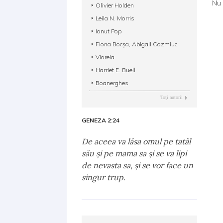
Nu 
Olivier Holden
Leila N. Morris
Ionut Pop
Fiona Bocșa, Abigail Cozmiuc
Viorela
Harriet E. Buell
Boanerghes
Toţi autorii
GENEZA 2:24
De aceea va lăsa omul pe tatăl
său şi pe mama sa şi se va lipi
de nevasta sa, şi se vor face un
singur trup.